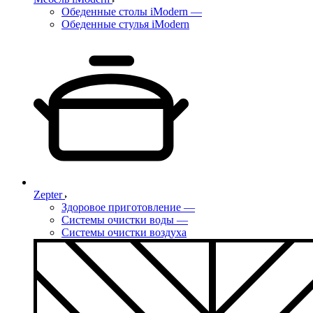
Обеденные столы iModern
—
Обеденные стулья iModern
Zepter
Здоровое приготовление
—
Системы очистки воды
—
Системы очистки воздуха