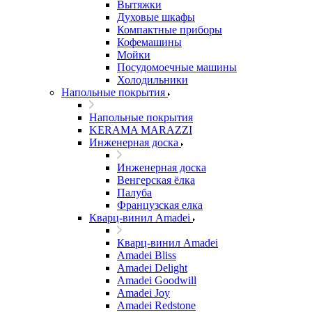
Вытяжки
Духовые шкафы
Компактные приборы
Кофемашины
Мойки
Посудомоечные машины
Холодильники
Напольные покрытия
Напольные покрытия
KERAMA MARAZZI
Инженерная доска
Инженерная доска
Венгерская ёлка
Палуба
Французская елка
Кварц-винил Amadei
Кварц-винил Amadei
Amadei Bliss
Amadei Delight
Amadei Goodwill
Amadei Joy
Amadei Redstone