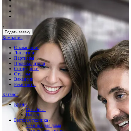
Подать заявку
Компания
О компании
Лицензии
Партнеры
Производители
Сотрудники
Отзывы
Вакансии
Реквизиты
Каталог
Кухни
Geos Ideal
Hacker
Бытовая техника
Техника для дома
Техника для кухни