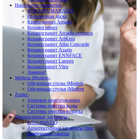
Напольные покрытия
KERAMA MARAZZI
Инженерная доска
Кварц-винил Amadei
Керамогранит
Керамогранит Arcadia ceramica
Керамогранит ArtKera
Керамогранит Atlas Concorde
Керамогранит Azario
Керамогранит ENNFACE
Керамогранит Lamore
Керамогранит Vitra
Ламинат
Мебель iModern
Обеденные столы iModern
Обеденные стулья iModern
Zepter
Здоровое приготовление
Системы очистки воды
Системы очистки воздуха
Декоративные элементы
LACONISTIQ
Архитектурные элементы Orac
Бамбуковые панели