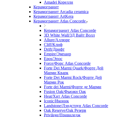
Amadei Корелли
Керамогранит
Керамогранит Arcadia ceramica
Керамогранит ArtKera
Керамогранит Atlas Concorde
Керамогранит Atlas Concorde
3D White Wall/3Д Вайт Волл
Allure/Аллюрe
Cliff/Клиф
Drift/Дрифт
Empire/Эмпаир
Epos/Эпос
Force/Фoрс Atlas Concorde
Forte Dei Marmi Quark/Форте Дей
Марми Кварк
Forte Dei Marmi Rock/Форте Дей
Марми Рок
Forte dei Marmi/Форте де Марми
Fusion Oak/Фьюжн Оак
Heat/Xит Atlas Concorde
Iconic/Иконик
Landstone/Лэндстоун Atlas Concorde
Oak Reserve/Оak Резepв
Privilege/Привиледж