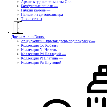
Архитектурные элементы Orac
—
Бамбуковые панели
—
Гибкий камень
—
Панели из фитополимера
—
Тихие стены
Двери Aurum Doors
Zr Цирконий Скрытая дверь под покраску
—
Коллекция Co Кобальт
—
Коллекция Ni Никель
—
Коллекция Pd Палладий
—
Коллекция Pt Платина
—
Коллекция Pu Плутоний