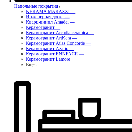
Напольные покрытия
KERAMA MARAZZI
—
Инженерная доска
—
Кварц-винил Amadei
—
Керамогранит
—
Керамогранит Arcadia ceramica
—
Керамогранит ArtKera
—
Керамогранит Atlas Concorde
—
Керамогранит Azario
—
Керамогранит ENNFACE
—
Керамогранит Lamore
Еще