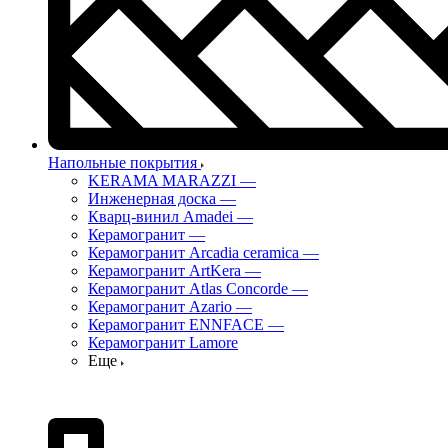
Напольные покрытия
KERAMA MARAZZI
—
Инженерная доска
—
Кварц-винил Amadei
—
Керамогранит
—
Керамогранит Arcadia ceramica
—
Керамогранит ArtKera
—
Керамогранит Atlas Concorde
—
Керамогранит Azario
—
Керамогранит ENNFACE
—
Керамогранит Lamore
Еще