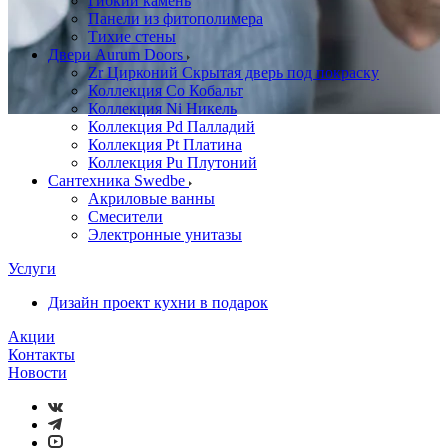
Гибкий камень
Панели из фитополимера
Тихие стены
Двери Aurum Doors
Zr Цирконий Скрытая дверь под покраску
Коллекция Co Кобальт
Коллекция Ni Никель
Коллекция Pd Палладий
Коллекция Pt Платина
Коллекция Pu Плутоний
Сантехника Swedbe
Акриловые ванны
Смесители
Электронные унитазы
Услуги
Дизайн проект кухни в подарок
Акции
Контакты
Новости