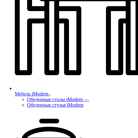
Мебель iModern
Обеденные столы iModern
—
Обеденные стулья iModern