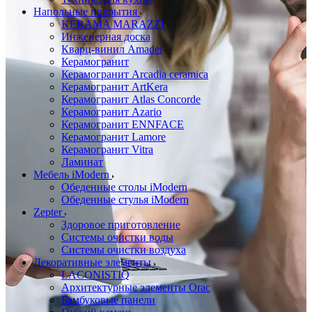
Напольные покрытия
KERAMA MARAZZI
Инженерная доска
Кварц-винил Amadei
Керамогранит
Керамогранит Arcadia ceramica
Керамогранит ArtKera
Керамогранит Atlas Concorde
Керамогранит Azario
Керамогранит ENNFACE
Керамогранит Lamore
Керамогранит Vitra
Ламинат
Мебель iModern
Обеденные столы iModern
Обеденные стулья iModern
Zepter
Здоровое приготовление
Системы очистки воды
Системы очистки воздуха
Декоративные элементы
LACONISTIQ
Архитектурные элементы Orac
Бамбуковые панели