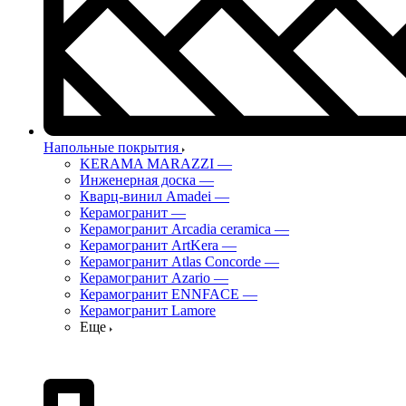
Напольные покрытия
KERAMA MARAZZI
—
Инженерная доска
—
Кварц-винил Amadei
—
Керамогранит
—
Керамогранит Arcadia ceramica
—
Керамогранит ArtKera
—
Керамогранит Atlas Concorde
—
Керамогранит Azario
—
Керамогранит ENNFACE
—
Керамогранит Lamore
Еще