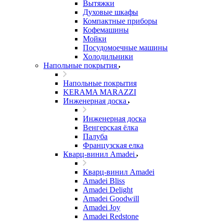
Вытяжки
Духовые шкафы
Компактные приборы
Кофемашины
Мойки
Посудомоечные машины
Холодильники
Напольные покрытия
Напольные покрытия
KERAMA MARAZZI
Инженерная доска
Инженерная доска
Венгерская ёлка
Палуба
Французская елка
Кварц-винил Amadei
Кварц-винил Amadei
Amadei Bliss
Amadei Delight
Amadei Goodwill
Amadei Joy
Amadei Redstone