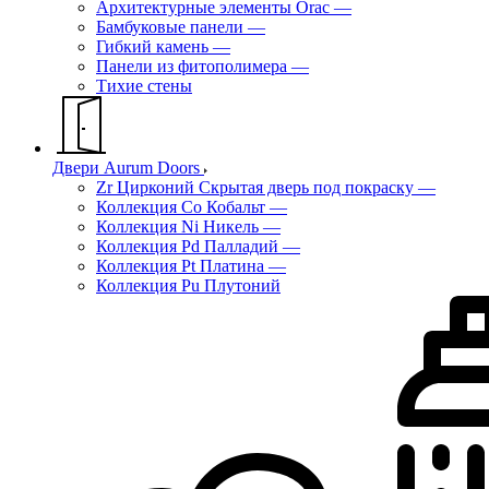
Архитектурные элементы Orac
—
Бамбуковые панели
—
Гибкий камень
—
Панели из фитополимера
—
Тихие стены
Двери Aurum Doors
Zr Цирконий Скрытая дверь под покраску
—
Коллекция Co Кобальт
—
Коллекция Ni Никель
—
Коллекция Pd Палладий
—
Коллекция Pt Платина
—
Коллекция Pu Плутоний