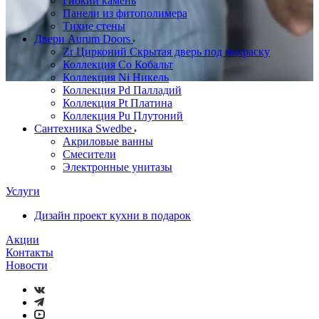
Гибкий камень
Панели из фитополимера
Тихие стены
Двери Aurum Doors
Zr Цирконий Скрытая дверь под покраску
Коллекция Co Кобальт
Коллекция Ni Никель
Коллекция Pd Палладий
Коллекция Pt Платина
Коллекция Pu Плутоний
Сантехника Swedbe
Акриловые ванны
Смесители
Электронные унитазы
Услуги
Дизайн проект кухни в подарок
Акции
Контакты
Новости