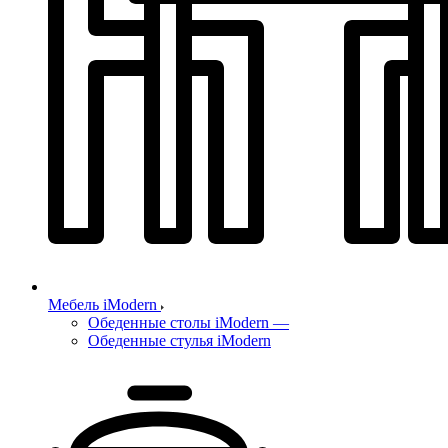
Мебель iModern
Обеденные столы iModern
—
Обеденные стулья iModern