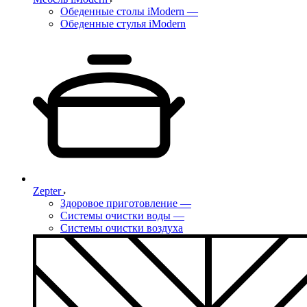
Обеденные столы iModern
—
Обеденные стулья iModern
Zepter
Здоровое приготовление
—
Системы очистки воды
—
Системы очистки воздуха