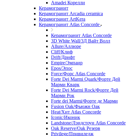
Amadei Корелли
Керамогранит
Керамогранит Arcadia ceramica
Керамогранит ArtKera
Керамогранит Atlas Concorde
Керамогранит Atlas Concorde
3D White Wall/3Д Вайт Волл
Allure/Аллюрe
Cliff/Клиф
Drift/Дрифт
Empire/Эмпаир
Epos/Эпос
Force/Фoрс Atlas Concorde
Forte Dei Marmi Quark/Форте Дей
Марми Кварк
Forte Dei Marmi Rock/Форте Дей
Марми Рок
Forte dei Marmi/Форте де Марми
Fusion Oak/Фьюжн Оак
Heat/Xит Atlas Concorde
Iconic/Иконик
Landstone/Лэндстоун Atlas Concorde
Oak Reserve/Оak Резepв
Privilege/Привиледж