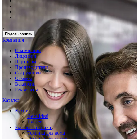
Подать заявку
Компания
О компании
Лицензии
Партнеры
Производители
Сотрудники
Отзывы
Вакансии
Реквизиты
Каталог
Кухни
Geos Ideal
Hacker
Бытовая техника
Техника для дома
Техника для кухни