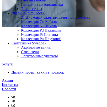
Гибкий камень
Панели из фитополимера
Тихие стены
Двери Aurum Doors
Zr Цирконий Скрытая дверь под покраску
Коллекция Co Кобальт
Коллекция Ni Никель
Коллекция Pd Палладий
Коллекция Pt Платина
Коллекция Pu Плутоний
Сантехника Swedbe
Акриловые ванны
Смесители
Электронные унитазы
Услуги
Дизайн проект кухни в подарок
Акции
Контакты
Новости