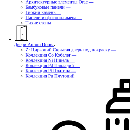
Архитектурные элементы Orac
—
Бамбуковые панели
—
Гибкий камень
—
Панели из фитополимера
—
Тихие стены
Двери Aurum Doors
Zr Цирконий Скрытая дверь под покраску
—
Коллекция Co Кобальт
—
Коллекция Ni Никель
—
Коллекция Pd Палладий
—
Коллекция Pt Платина
—
Коллекция Pu Плутоний