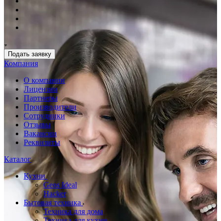
Подать заявку
Компания
О компании
Лицензии
Партнеры
Производители
Сотрудники
Отзывы
Вакансии
Реквизиты
Каталог
Кухни
Geos Ideal
Hacker
Бытовая техника
Техника для дома
Техника для кухни