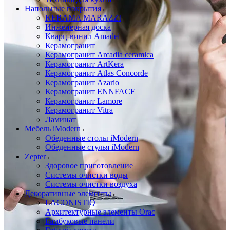
Напольные покрытия
KERAMA MARAZZI
Инженерная доска
Кварц-винил Amadei
Керамогранит
Керамогранит Arcadia ceramica
Керамогранит ArtKera
Керамогранит Atlas Concorde
Керамогранит Azario
Керамогранит ENNFACE
Керамогранит Lamore
Керамогранит Vitra
Ламинат
Мебель iModern
Обеденные столы iModern
Обеденные стулья iModern
Zepter
Здоровое приготовление
Системы очистки воды
Системы очистки воздуха
Декоративные элементы
LACONISTIQ
Архитектурные элементы Orac
Бамбуковые панели