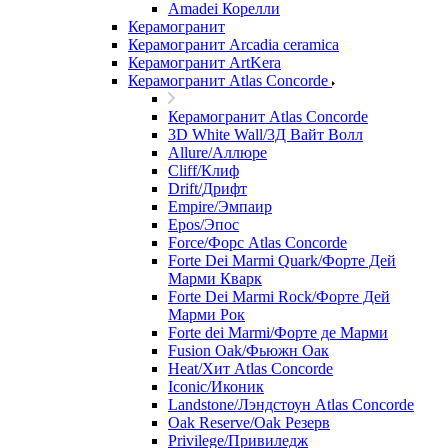
Amadei Корелли
Керамогранит
Керамогранит Arcadia ceramica
Керамогранит ArtKera
Керамогранит Atlas Concorde
Керамогранит Atlas Concorde
3D White Wall/3Д Вайт Волл
Allure/Аллюрe
Cliff/Клиф
Drift/Дрифт
Empire/Эмпаир
Epos/Эпос
Force/Фoрс Atlas Concorde
Forte Dei Marmi Quark/Форте Дей
Марми Кварк
Forte Dei Marmi Rock/Форте Дей
Марми Рок
Forte dei Marmi/Форте де Марми
Fusion Oak/Фьюжн Оак
Heat/Xит Atlas Concorde
Iconic/Иконик
Landstone/Лэндстоун Atlas Concorde
Oak Reserve/Оak Резepв
Privilege/Привиледж