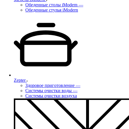
Обеденные столы iModern
—
Обеденные стулья iModern
Zepter
Здоровое приготовление
—
Системы очистки воды
—
Системы очистки воздуха