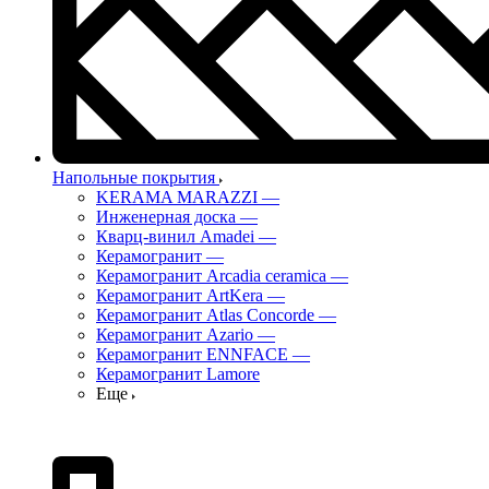
Напольные покрытия
KERAMA MARAZZI
—
Инженерная доска
—
Кварц-винил Amadei
—
Керамогранит
—
Керамогранит Arcadia ceramica
—
Керамогранит ArtKera
—
Керамогранит Atlas Concorde
—
Керамогранит Azario
—
Керамогранит ENNFACE
—
Керамогранит Lamore
Еще