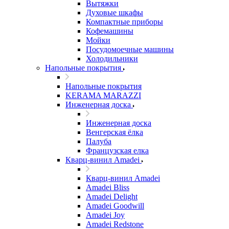
Вытяжки
Духовые шкафы
Компактные приборы
Кофемашины
Мойки
Посудомоечные машины
Холодильники
Напольные покрытия
Напольные покрытия
KERAMA MARAZZI
Инженерная доска
Инженерная доска
Венгерская ёлка
Палуба
Французская елка
Кварц-винил Amadei
Кварц-винил Amadei
Amadei Bliss
Amadei Delight
Amadei Goodwill
Amadei Joy
Amadei Redstone