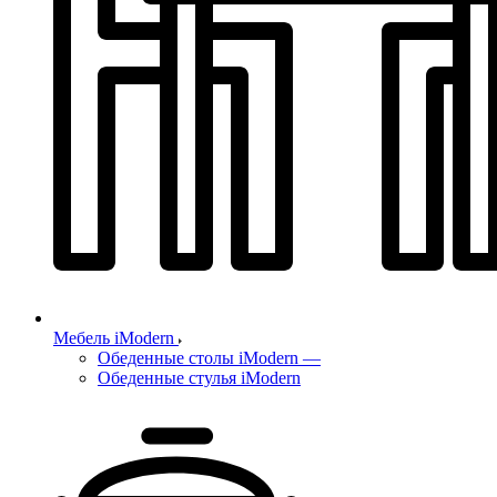
Мебель iModern
Обеденные столы iModern
—
Обеденные стулья iModern