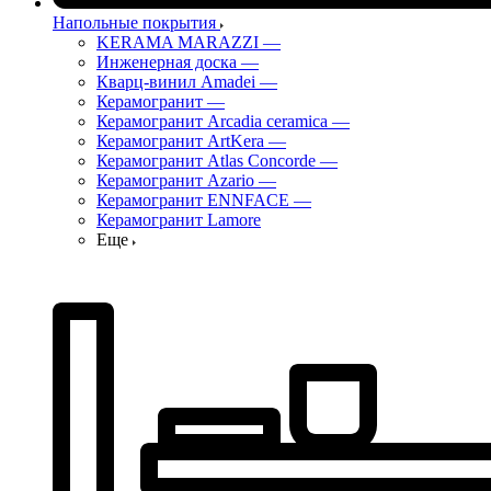
Напольные покрытия
KERAMA MARAZZI
—
Инженерная доска
—
Кварц-винил Amadei
—
Керамогранит
—
Керамогранит Arcadia ceramica
—
Керамогранит ArtKera
—
Керамогранит Atlas Concorde
—
Керамогранит Azario
—
Керамогранит ENNFACE
—
Керамогранит Lamore
Еще