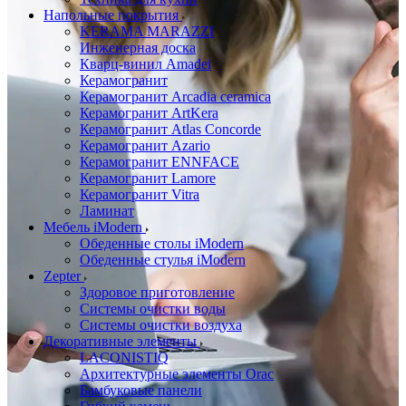
Напольные покрытия
KERAMA MARAZZI
Инженерная доска
Кварц-винил Amadei
Керамогранит
Керамогранит Arcadia ceramica
Керамогранит ArtKera
Керамогранит Atlas Concorde
Керамогранит Azario
Керамогранит ENNFACE
Керамогранит Lamore
Керамогранит Vitra
Ламинат
Мебель iModern
Обеденные столы iModern
Обеденные стулья iModern
Zepter
Здоровое приготовление
Системы очистки воды
Системы очистки воздуха
Декоративные элементы
LACONISTIQ
Архитектурные элементы Orac
Бамбуковые панели