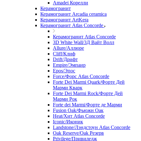
Amadei Корелли
Керамогранит
Керамогранит Arcadia ceramica
Керамогранит ArtKera
Керамогранит Atlas Concorde
Керамогранит Atlas Concorde
3D White Wall/3Д Вайт Волл
Allure/Аллюрe
Cliff/Клиф
Drift/Дрифт
Empire/Эмпаир
Epos/Эпос
Force/Фoрс Atlas Concorde
Forte Dei Marmi Quark/Форте Дей
Марми Кварк
Forte Dei Marmi Rock/Форте Дей
Марми Рок
Forte dei Marmi/Форте де Марми
Fusion Oak/Фьюжн Оак
Heat/Xит Atlas Concorde
Iconic/Иконик
Landstone/Лэндстоун Atlas Concorde
Oak Reserve/Оak Резepв
Privilege/Привиледж