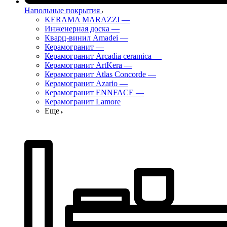
Напольные покрытия
KERAMA MARAZZI
—
Инженерная доска
—
Кварц-винил Amadei
—
Керамогранит
—
Керамогранит Arcadia ceramica
—
Керамогранит ArtKera
—
Керамогранит Atlas Concorde
—
Керамогранит Azario
—
Керамогранит ENNFACE
—
Керамогранит Lamore
Еще