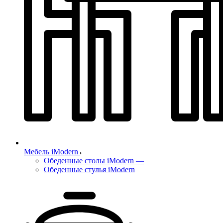
Мебель iModern
Обеденные столы iModern
—
Обеденные стулья iModern