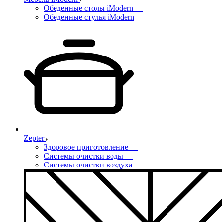
Обеденные столы iModern
—
Обеденные стулья iModern
Zepter
Здоровое приготовление
—
Системы очистки воды
—
Системы очистки воздуха