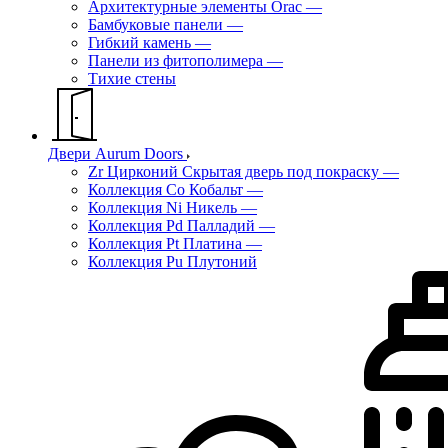
Архитектурные элементы Orac
—
Бамбуковые панели
—
Гибкий камень
—
Панели из фитополимера
—
Тихие стены
Двери Aurum Doors
Zr Цирконий Скрытая дверь под покраску
—
Коллекция Co Кобальт
—
Коллекция Ni Никель
—
Коллекция Pd Палладий
—
Коллекция Pt Платина
—
Коллекция Pu Плутоний