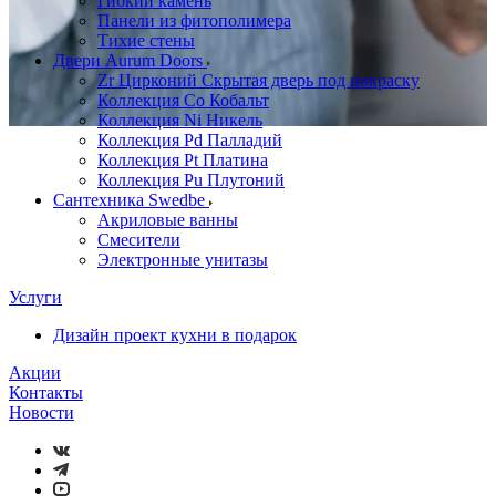
Гибкий камень
Панели из фитополимера
Тихие стены
Двери Aurum Doors
Zr Цирконий Скрытая дверь под покраску
Коллекция Co Кобальт
Коллекция Ni Никель
Коллекция Pd Палладий
Коллекция Pt Платина
Коллекция Pu Плутоний
Сантехника Swedbe
Акриловые ванны
Смесители
Электронные унитазы
Услуги
Дизайн проект кухни в подарок
Акции
Контакты
Новости