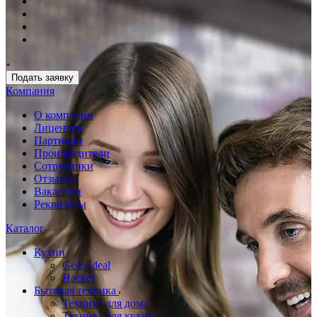
Подать заявку
Компания
О компании
Лицензии
Партнеры
Производители
Сотрудники
Отзывы
Вакансии
Реквизиты
Каталог
Кухни
Geos Ideal
Hacker
Бытовая техника
Техника для дома
Техника для кухни