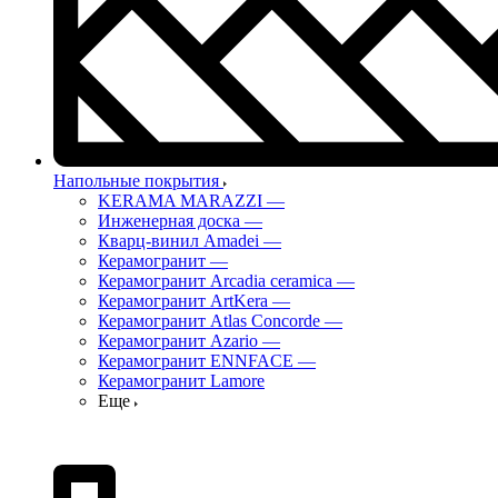
Напольные покрытия
KERAMA MARAZZI
—
Инженерная доска
—
Кварц-винил Amadei
—
Керамогранит
—
Керамогранит Arcadia ceramica
—
Керамогранит ArtKera
—
Керамогранит Atlas Concorde
—
Керамогранит Azario
—
Керамогранит ENNFACE
—
Керамогранит Lamore
Еще