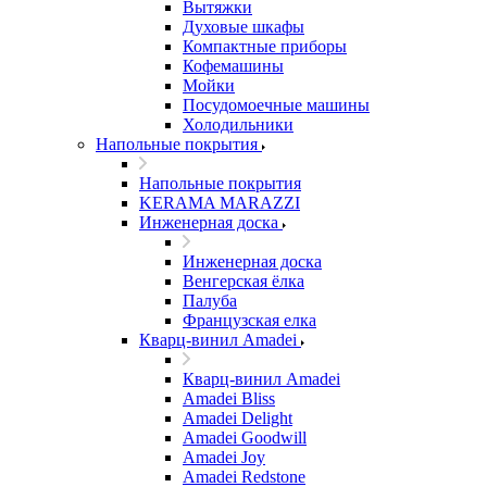
Вытяжки
Духовые шкафы
Компактные приборы
Кофемашины
Мойки
Посудомоечные машины
Холодильники
Напольные покрытия
Напольные покрытия
KERAMA MARAZZI
Инженерная доска
Инженерная доска
Венгерская ёлка
Палуба
Французская елка
Кварц-винил Amadei
Кварц-винил Amadei
Amadei Bliss
Amadei Delight
Amadei Goodwill
Amadei Joy
Amadei Redstone