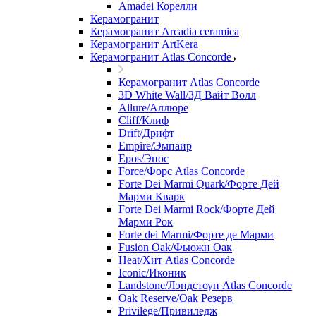
Amadei Корелли
Керамогранит
Керамогранит Arcadia ceramica
Керамогранит ArtKera
Керамогранит Atlas Concorde
Керамогранит Atlas Concorde
3D White Wall/3Д Вайт Волл
Allure/Аллюрe
Cliff/Клиф
Drift/Дрифт
Empire/Эмпаир
Epos/Эпос
Force/Фoрс Atlas Concorde
Forte Dei Marmi Quark/Форте Дей
Марми Кварк
Forte Dei Marmi Rock/Форте Дей
Марми Рок
Forte dei Marmi/Форте де Марми
Fusion Oak/Фьюжн Оак
Heat/Xит Atlas Concorde
Iconic/Иконик
Landstone/Лэндстоун Atlas Concorde
Oak Reserve/Оak Резepв
Privilege/Привиледж