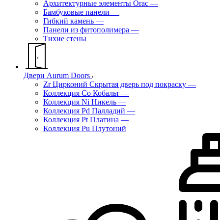
Архитектурные элементы Orac
—
Бамбуковые панели
—
Гибкий камень
—
Панели из фитополимера
—
Тихие стены
Двери Aurum Doors
Zr Цирконий Скрытая дверь под покраску
—
Коллекция Co Кобальт
—
Коллекция Ni Никель
—
Коллекция Pd Палладий
—
Коллекция Pt Платина
—
Коллекция Pu Плутоний