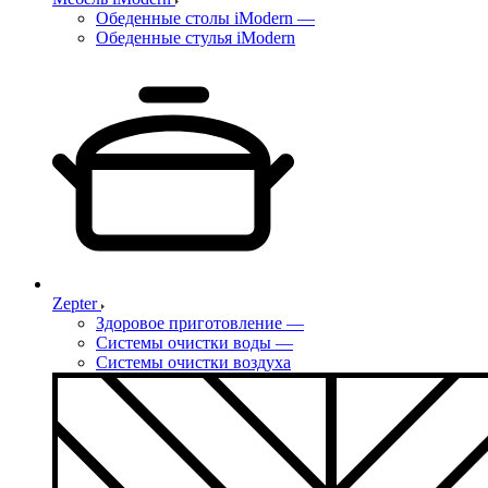
Обеденные столы iModern
—
Обеденные стулья iModern
Zepter
Здоровое приготовление
—
Системы очистки воды
—
Системы очистки воздуха