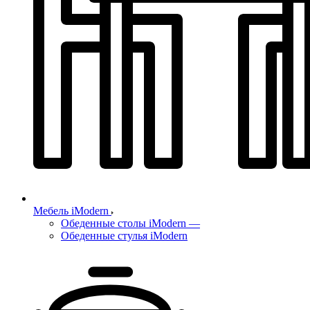
Мебель iModern
Обеденные столы iModern
—
Обеденные стулья iModern