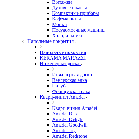
Вытяжки
Духовые шкафы
Компактные приборы
Кофемашины
Мойки
Посудомоечные машины
Холодильники
Напольные покрытия
Напольные покрытия
KERAMA MARAZZI
Инженерная доска
Инженерная доска
Венгерская ёлка
Палуба
Французская елка
Кварц-винил Amadei
Кварц-винил Amadei
Amadei Bliss
Amadei Delight
Amadei Goodwill
Amadei Joy
Amadei Redstone