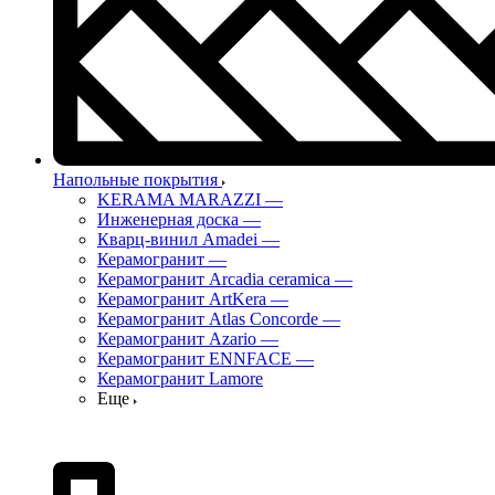
Напольные покрытия
KERAMA MARAZZI
—
Инженерная доска
—
Кварц-винил Amadei
—
Керамогранит
—
Керамогранит Arcadia ceramica
—
Керамогранит ArtKera
—
Керамогранит Atlas Concorde
—
Керамогранит Azario
—
Керамогранит ENNFACE
—
Керамогранит Lamore
Еще