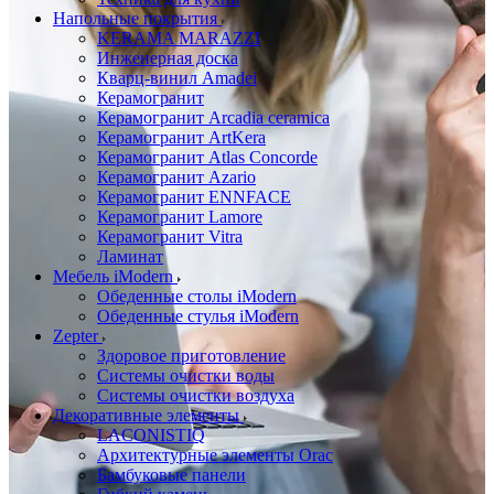
Напольные покрытия
KERAMA MARAZZI
Инженерная доска
Кварц-винил Amadei
Керамогранит
Керамогранит Arcadia ceramica
Керамогранит ArtKera
Керамогранит Atlas Concorde
Керамогранит Azario
Керамогранит ENNFACE
Керамогранит Lamore
Керамогранит Vitra
Ламинат
Мебель iModern
Обеденные столы iModern
Обеденные стулья iModern
Zepter
Здоровое приготовление
Системы очистки воды
Системы очистки воздуха
Декоративные элементы
LACONISTIQ
Архитектурные элементы Orac
Бамбуковые панели