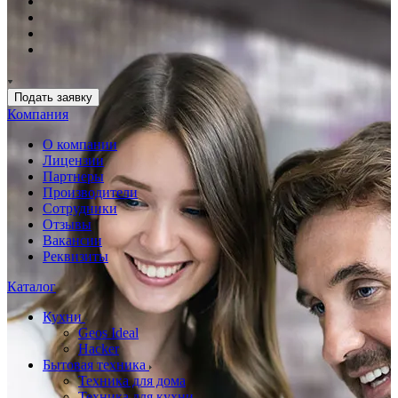
Подать заявку
Компания
О компании
Лицензии
Партнеры
Производители
Сотрудники
Отзывы
Вакансии
Реквизиты
Каталог
Кухни
Geos Ideal
Hacker
Бытовая техника
Техника для дома
Техника для кухни