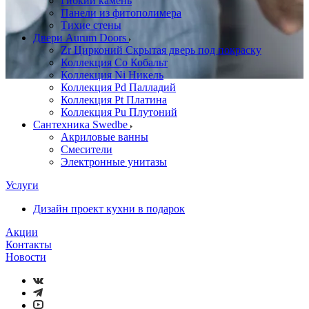
Гибкий камень
Панели из фитополимера
Тихие стены
Двери Aurum Doors
Zr Цирконий Скрытая дверь под покраску
Коллекция Co Кобальт
Коллекция Ni Никель
Коллекция Pd Палладий
Коллекция Pt Платина
Коллекция Pu Плутоний
Сантехника Swedbe
Акриловые ванны
Смесители
Электронные унитазы
Услуги
Дизайн проект кухни в подарок
Акции
Контакты
Новости