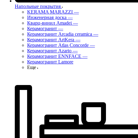
Напольные покрытия
KERAMA MARAZZI
—
Инженерная доска
—
Кварц-винил Amadei
—
Керамогранит
—
Керамогранит Arcadia ceramica
—
Керамогранит ArtKera
—
Керамогранит Atlas Concorde
—
Керамогранит Azario
—
Керамогранит ENNFACE
—
Керамогранит Lamore
Еще