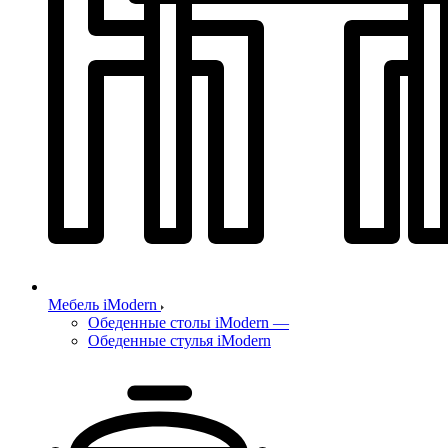
Мебель iModern
Обеденные столы iModern
—
Обеденные стулья iModern