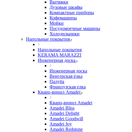
Вытяжки
Духовые шкафы
Компактные приборы
Кофемашины
Мойки
Посудомоечные машины
Холодильники
Напольные покрытия
Напольные покрытия
KERAMA MARAZZI
Инженерная доска
Инженерная доска
Венгерская ёлка
Палуба
Французская елка
Кварц-винил Amadei
Кварц-винил Amadei
Amadei Bliss
Amadei Delight
Amadei Goodwill
Amadei Joy
Amadei Redstone