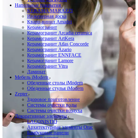
Напольные покрытия
KERAMA MARAZZI
Инженерная доска
Кварц-винил Amadei
Керамогранит
Керамогранит Arcadia ceramica
Керамогранит ArtKera
Керамогранит Atlas Concorde
Керамогранит Azario
Керамогранит ENNFACE
Керамогранит Lamore
Керамогранит Vitra
Ламинат
Мебель iModern
Обеденные столы iModern
Обеденные стулья iModern
Zepter
Здоровое приготовление
Системы очистки воды
Системы очистки воздуха
Декоративные элементы
LACONISTIQ
Архитектурные элементы Orac
Бамбуковые панели