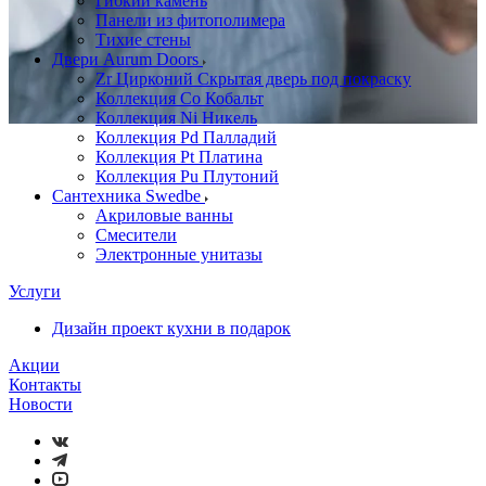
Гибкий камень
Панели из фитополимера
Тихие стены
Двери Aurum Doors
Zr Цирконий Скрытая дверь под покраску
Коллекция Co Кобальт
Коллекция Ni Никель
Коллекция Pd Палладий
Коллекция Pt Платина
Коллекция Pu Плутоний
Сантехника Swedbe
Акриловые ванны
Смесители
Электронные унитазы
Услуги
Дизайн проект кухни в подарок
Акции
Контакты
Новости