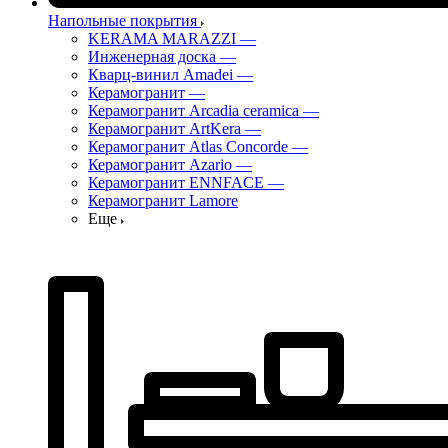
Напольные покрытия
KERAMA MARAZZI
—
Инженерная доска
—
Кварц-винил Amadei
—
Керамогранит
—
Керамогранит Arcadia ceramica
—
Керамогранит ArtKera
—
Керамогранит Atlas Concorde
—
Керамогранит Azario
—
Керамогранит ENNFACE
—
Керамогранит Lamore
Еще