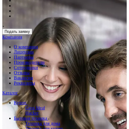
Подать заявку
Компания
О компании
Лицензии
Партнеры
Производители
Сотрудники
Отзывы
Вакансии
Реквизиты
Каталог
Кухни
Geos Ideal
Hacker
Бытовая техника
Техника для дома
Техника для кухни