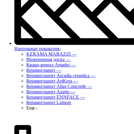
Напольные покрытия
KERAMA MARAZZI
—
Инженерная доска
—
Кварц-винил Amadei
—
Керамогранит
—
Керамогранит Arcadia ceramica
—
Керамогранит ArtKera
—
Керамогранит Atlas Concorde
—
Керамогранит Azario
—
Керамогранит ENNFACE
—
Керамогранит Lamore
Еще