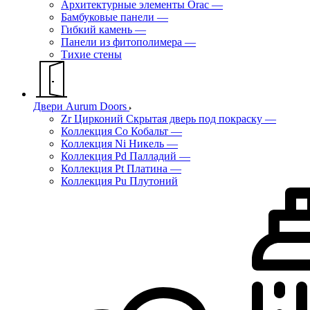
Архитектурные элементы Orac
—
Бамбуковые панели
—
Гибкий камень
—
Панели из фитополимера
—
Тихие стены
Двери Aurum Doors
Zr Цирконий Скрытая дверь под покраску
—
Коллекция Co Кобальт
—
Коллекция Ni Никель
—
Коллекция Pd Палладий
—
Коллекция Pt Платина
—
Коллекция Pu Плутоний