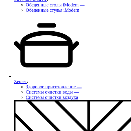
Обеденные столы iModern
—
Обеденные стулья iModern
Zepter
Здоровое приготовление
—
Системы очистки воды
—
Системы очистки воздуха