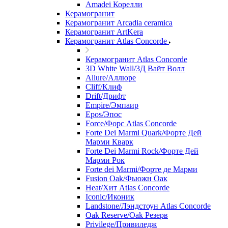
Amadei Корелли
Керамогранит
Керамогранит Arcadia ceramica
Керамогранит ArtKera
Керамогранит Atlas Concorde
Керамогранит Atlas Concorde
3D White Wall/3Д Вайт Волл
Allure/Аллюрe
Cliff/Клиф
Drift/Дрифт
Empire/Эмпаир
Epos/Эпос
Force/Фoрс Atlas Concorde
Forte Dei Marmi Quark/Форте Дей
Марми Кварк
Forte Dei Marmi Rock/Форте Дей
Марми Рок
Forte dei Marmi/Форте де Марми
Fusion Oak/Фьюжн Оак
Heat/Xит Atlas Concorde
Iconic/Иконик
Landstone/Лэндстоун Atlas Concorde
Oak Reserve/Оak Резepв
Privilege/Привиледж