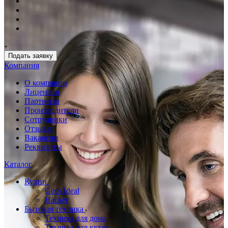
Подать заявку
Компания
О компании
Лицензии
Партнеры
Производители
Сотрудники
Отзывы
Вакансии
Реквизиты
Каталог
Кухни
Geos Ideal
Hacker
Бытовая техника
Техника для дома
Техника для кухни