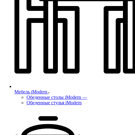
Мебель iModern
Обеденные столы iModern
—
Обеденные стулья iModern