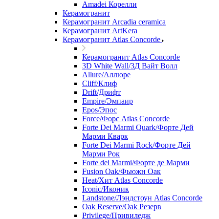
Amadei Корелли
Керамогранит
Керамогранит Arcadia ceramica
Керамогранит ArtKera
Керамогранит Atlas Concorde
Керамогранит Atlas Concorde
3D White Wall/3Д Вайт Волл
Allure/Аллюрe
Cliff/Клиф
Drift/Дрифт
Empire/Эмпаир
Epos/Эпос
Force/Фoрс Atlas Concorde
Forte Dei Marmi Quark/Форте Дей
Марми Кварк
Forte Dei Marmi Rock/Форте Дей
Марми Рок
Forte dei Marmi/Форте де Марми
Fusion Oak/Фьюжн Оак
Heat/Xит Atlas Concorde
Iconic/Иконик
Landstone/Лэндстоун Atlas Concorde
Oak Reserve/Оak Резepв
Privilege/Привиледж