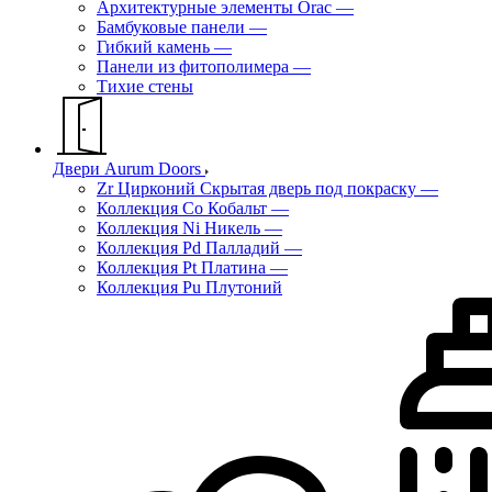
Архитектурные элементы Orac
—
Бамбуковые панели
—
Гибкий камень
—
Панели из фитополимера
—
Тихие стены
Двери Aurum Doors
Zr Цирконий Скрытая дверь под покраску
—
Коллекция Co Кобальт
—
Коллекция Ni Никель
—
Коллекция Pd Палладий
—
Коллекция Pt Платина
—
Коллекция Pu Плутоний