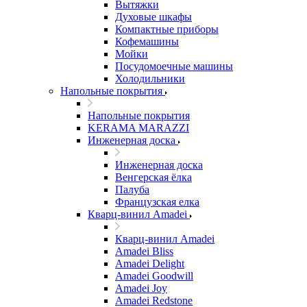
Вытяжки
Духовые шкафы
Компактные приборы
Кофемашины
Мойки
Посудомоечные машины
Холодильники
Напольные покрытия
Напольные покрытия
KERAMA MARAZZI
Инженерная доска
Инженерная доска
Венгерская ёлка
Палуба
Французская елка
Кварц-винил Amadei
Кварц-винил Amadei
Amadei Bliss
Amadei Delight
Amadei Goodwill
Amadei Joy
Amadei Redstone