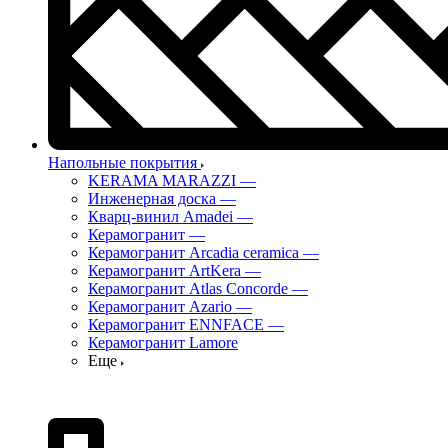
Напольные покрытия
KERAMA MARAZZI
—
Инженерная доска
—
Кварц-винил Amadei
—
Керамогранит
—
Керамогранит Arcadia ceramica
—
Керамогранит ArtKera
—
Керамогранит Atlas Concorde
—
Керамогранит Azario
—
Керамогранит ENNFACE
—
Керамогранит Lamore
Еще