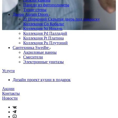
Гибкий камень
Панели из фитополимера
Тихие стены
Двери Aurum Doors
Zr Цирконий Скрытая дверь под покраску
Коллекция Co Кобальт
Коллекция Ni Никель
Коллекция Pd Палладий
Коллекция Pt Платина
Коллекция Pu Плутоний
Сантехника Swedbe
Акриловые ванны
Смесители
Электронные унитазы
Услуги
Дизайн проект кухни в подарок
Акции
Контакты
Новости