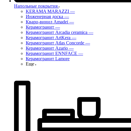
Напольные покрытия
KERAMA MARAZZI
—
Инженерная доска
—
Кварц-винил Amadei
—
Керамогранит
—
Керамогранит Arcadia ceramica
—
Керамогранит ArtKera
—
Керамогранит Atlas Concorde
—
Керамогранит Azario
—
Керамогранит ENNFACE
—
Керамогранит Lamore
Еще