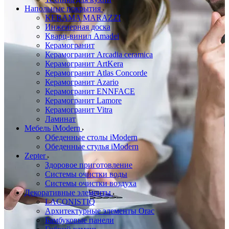
Напольные покрытия
KERAMA MARAZZI
Инженерная доска
Кварц-винил Amadei
Керамогранит
Керамогранит Arcadia ceramica
Керамогранит ArtKera
Керамогранит Atlas Concorde
Керамогранит Azario
Керамогранит ENNFACE
Керамогранит Lamore
Керамогранит Vitra
Ламинат
Мебель iModern
Обеденные столы iModern
Обеденные стулья iModern
Zepter
Здоровое приготовление
Системы очистки воды
Системы очистки воздуха
Декоративные элементы
LACONISTIQ
Архитектурные элементы Orac
Бамбуковые панели