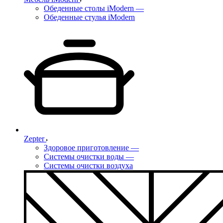
Обеденные столы iModern
—
Обеденные стулья iModern
Zepter
Здоровое приготовление
—
Системы очистки воды
—
Системы очистки воздуха