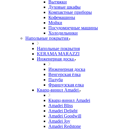
Вытяжки
Духовые шкафы
Компактные приборы
Кофемашины
Мойки
Посудомоечные машины
Холодильники
Напольные покрытия
Напольные покрытия
KERAMA MARAZZI
Инженерная доска
Инженерная доска
Венгерская ёлка
Палуба
Французская елка
Кварц-винил Amadei
Кварц-винил Amadei
Amadei Bliss
Amadei Delight
Amadei Goodwill
Amadei Joy
Amadei Redstone