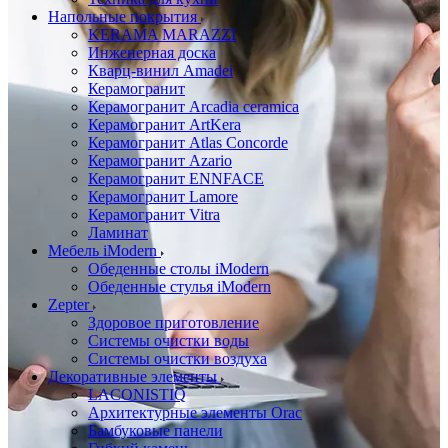
Напольные покрытия
KERAMA MARAZZI
Инженерная доска
Кварц-винил Amadei
Керамогранит
Керамогранит Arcadia ceramica
Керамогранит ArtKera
Керамогранит Atlas Concorde
Керамогранит Azario
Керамогранит ENNFACE
Керамогранит Lamore
Керамогранит Vitra
Ламинат
Мебель iModern
Обеденные столы iModern
Обеденные стулья iModern
Zepter
Здоровое приготовление
Системы очистки воды
Системы очистки воздуха
Декоративные элементы
LACONISTIQ
Архитектурные элементы Orac
Бамбуковые панели