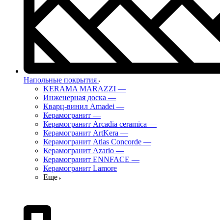
Напольные покрытия
KERAMA MARAZZI
—
Инженерная доска
—
Кварц-винил Amadei
—
Керамогранит
—
Керамогранит Arcadia ceramica
—
Керамогранит ArtKera
—
Керамогранит Atlas Concorde
—
Керамогранит Azario
—
Керамогранит ENNFACE
—
Керамогранит Lamore
Еще