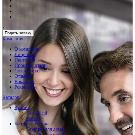
Подать заявку
Компания
О компании
Лицензии
Партнеры
Производители
Сотрудники
Отзывы
Вакансии
Реквизиты
Каталог
Кухни
Geos Ideal
Hacker
Бытовая техника
Техника для дома
Техника для кухни