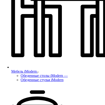
Мебель iModern
Обеденные столы iModern
—
Обеденные стулья iModern