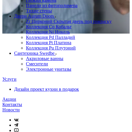
Гибкий камень
Панели из фитополимера
Тихие стены
Двери Aurum Doors
Zr Цирконий Скрытая дверь под покраску
Коллекция Co Кобальт
Коллекция Ni Никель
Коллекция Pd Палладий
Коллекция Pt Платина
Коллекция Pu Плутоний
Сантехника Swedbe
Акриловые ванны
Смесители
Электронные унитазы
Услуги
Дизайн проект кухни в подарок
Акции
Контакты
Новости