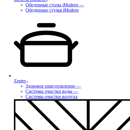
Обеденные столы iModern
—
Обеденные стулья iModern
Zepter
Здоровое приготовление
—
Системы очистки воды
—
Системы очистки воздуха