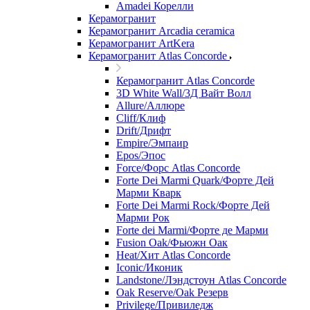
Amadei Корелли
Керамогранит
Керамогранит Arcadia ceramica
Керамогранит ArtKera
Керамогранит Atlas Concorde
Керамогранит Atlas Concorde
3D White Wall/3Д Вайт Волл
Allure/Аллюрe
Cliff/Клиф
Drift/Дрифт
Empire/Эмпаир
Epos/Эпос
Force/Фoрс Atlas Concorde
Forte Dei Marmi Quark/Форте Дей
Марми Кварк
Forte Dei Marmi Rock/Форте Дей
Марми Рок
Forte dei Marmi/Форте де Марми
Fusion Oak/Фьюжн Оак
Heat/Xит Atlas Concorde
Iconic/Иконик
Landstone/Лэндстоун Atlas Concorde
Oak Reserve/Оak Резepв
Privilege/Привиледж