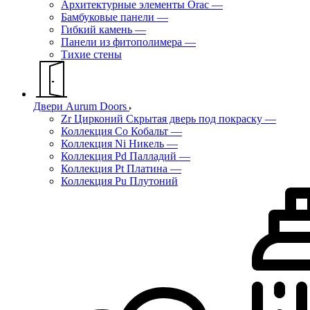
Архитектурные элементы Orac
—
Бамбуковые панели
—
Гибкий камень
—
Панели из фитополимера
—
Тихие стены
Двери Aurum Doors
Zr Цирконий Скрытая дверь под покраску
—
Коллекция Co Кобальт
—
Коллекция Ni Никель
—
Коллекция Pd Палладий
—
Коллекция Pt Платина
—
Коллекция Pu Плутоний