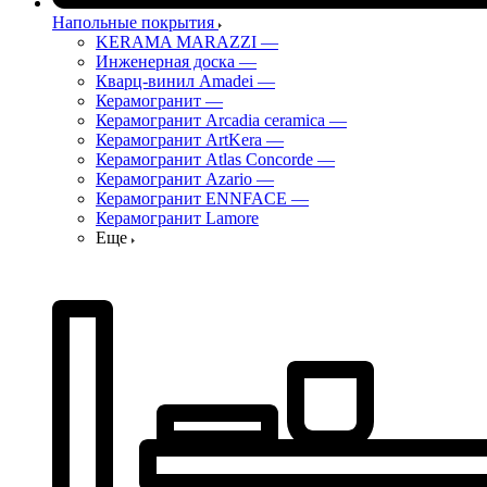
Напольные покрытия
KERAMA MARAZZI
—
Инженерная доска
—
Кварц-винил Amadei
—
Керамогранит
—
Керамогранит Arcadia ceramica
—
Керамогранит ArtKera
—
Керамогранит Atlas Concorde
—
Керамогранит Azario
—
Керамогранит ENNFACE
—
Керамогранит Lamore
Еще