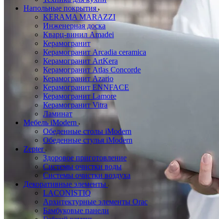
Напольные покрытия
KERAMA MARAZZI
Инженерная доска
Кварц-винил Amadei
Керамогранит
Керамогранит Arcadia ceramica
Керамогранит ArtKera
Керамогранит Atlas Concorde
Керамогранит Azario
Керамогранит ENNFACE
Керамогранит Lamore
Керамогранит Vitra
Ламинат
Мебель iModern
Обеденные столы iModern
Обеденные стулья iModern
Zepter
Здоровое приготовление
Системы очистки воды
Системы очистки воздуха
Декоративные элементы
LACONISTIQ
Архитектурные элементы Orac
Бамбуковые панели