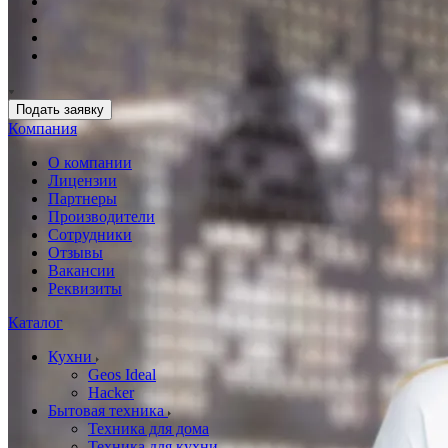
Подать заявку
Компания
О компании
Лицензии
Партнеры
Производители
Сотрудники
Отзывы
Вакансии
Реквизиты
Каталог
Кухни
Geos Ideal
Hacker
Бытовая техника
Техника для дома
Техника для кухни