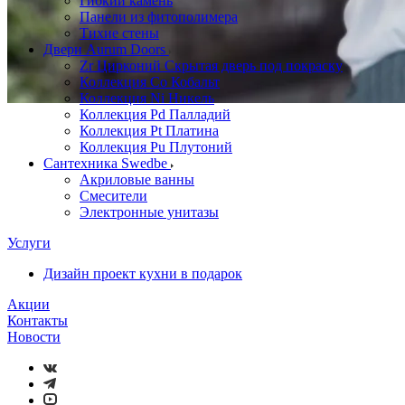
Гибкий камень
Панели из фитополимера
Тихие стены
Двери Aurum Doors
Zr Цирконий Скрытая дверь под покраску
Коллекция Co Кобальт
Коллекция Ni Никель
Коллекция Pd Палладий
Коллекция Pt Платина
Коллекция Pu Плутоний
Сантехника Swedbe
Акриловые ванны
Смесители
Электронные унитазы
Услуги
Дизайн проект кухни в подарок
Акции
Контакты
Новости