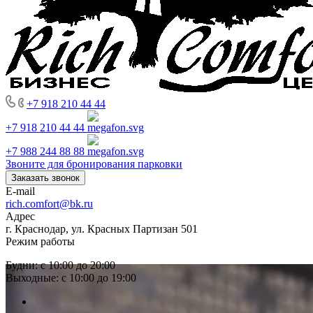
+7 918 210 44 44
+7 918 210 44 44
+7 988 244 88 88
Звоните для бронирования парковки
Заказать звонок
E-mail
rich.comfort@bk.ru
Адрес
г. Краснодар, ул. Красных Партизан 501
Режим работы
Будни: с 10:00 до 20:00
Выходные: с 10:00 до 19:00