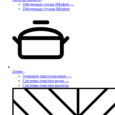
Обеденные столы iModern
—
Обеденные стулья iModern
Zepter
Здоровое приготовление
—
Системы очистки воды
—
Системы очистки воздуха