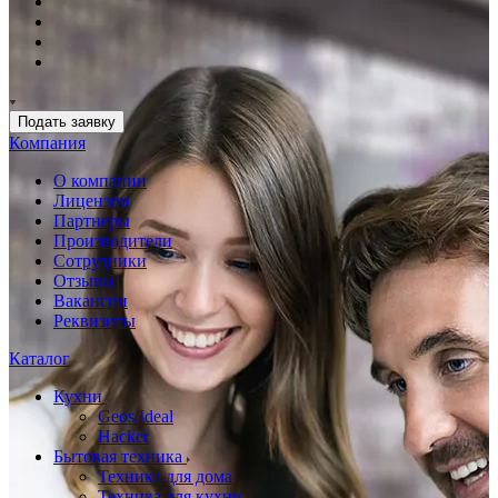
Подать заявку
Компания
О компании
Лицензии
Партнеры
Производители
Сотрудники
Отзывы
Вакансии
Реквизиты
Каталог
Кухни
Geos Ideal
Hacker
Бытовая техника
Техника для дома
Техника для кухни