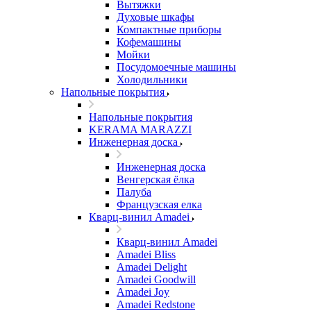
Вытяжки
Духовые шкафы
Компактные приборы
Кофемашины
Мойки
Посудомоечные машины
Холодильники
Напольные покрытия
Напольные покрытия
KERAMA MARAZZI
Инженерная доска
Инженерная доска
Венгерская ёлка
Палуба
Французская елка
Кварц-винил Amadei
Кварц-винил Amadei
Amadei Bliss
Amadei Delight
Amadei Goodwill
Amadei Joy
Amadei Redstone