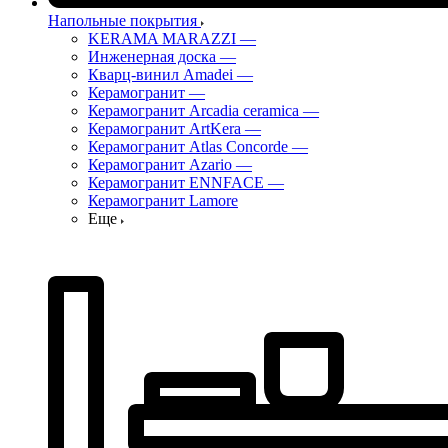
Напольные покрытия
KERAMA MARAZZI
—
Инженерная доска
—
Кварц-винил Amadei
—
Керамогранит
—
Керамогранит Arcadia ceramica
—
Керамогранит ArtKera
—
Керамогранит Atlas Concorde
—
Керамогранит Azario
—
Керамогранит ENNFACE
—
Керамогранит Lamore
Еще