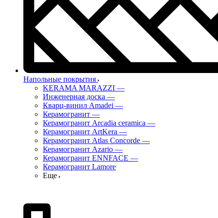
Напольные покрытия
KERAMA MARAZZI
—
Инженерная доска
—
Кварц-винил Amadei
—
Керамогранит
—
Керамогранит Arcadia ceramica
—
Керамогранит ArtKera
—
Керамогранит Atlas Concorde
—
Керамогранит Azario
—
Керамогранит ENNFACE
—
Керамогранит Lamore
Еще