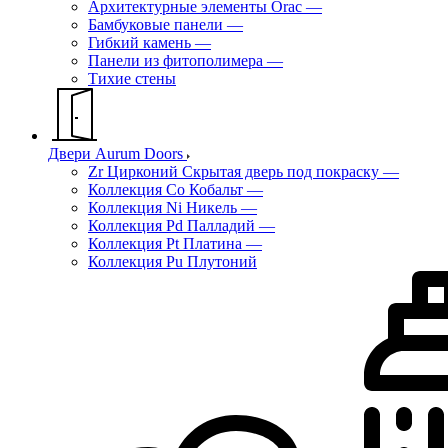
Архитектурные элементы Orac
—
Бамбуковые панели
—
Гибкий камень
—
Панели из фитополимера
—
Тихие стены
Двери Aurum Doors
Zr Цирконий Скрытая дверь под покраску
—
Коллекция Co Кобальт
—
Коллекция Ni Никель
—
Коллекция Pd Палладий
—
Коллекция Pt Платина
—
Коллекция Pu Плутоний