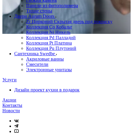
Гибкий камень
Панели из фитополимера
Тихие стены
Двери Aurum Doors
Zr Цирконий Скрытая дверь под покраску
Коллекция Co Кобальт
Коллекция Ni Никель
Коллекция Pd Палладий
Коллекция Pt Платина
Коллекция Pu Плутоний
Сантехника Swedbe
Акриловые ванны
Смесители
Электронные унитазы
Услуги
Дизайн проект кухни в подарок
Акции
Контакты
Новости