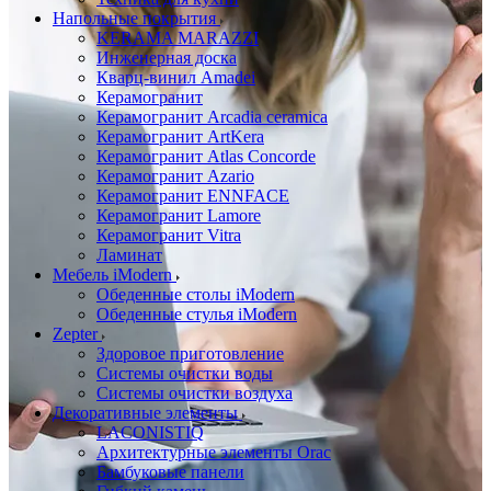
Напольные покрытия
KERAMA MARAZZI
Инженерная доска
Кварц-винил Amadei
Керамогранит
Керамогранит Arcadia ceramica
Керамогранит ArtKera
Керамогранит Atlas Concorde
Керамогранит Azario
Керамогранит ENNFACE
Керамогранит Lamore
Керамогранит Vitra
Ламинат
Мебель iModern
Обеденные столы iModern
Обеденные стулья iModern
Zepter
Здоровое приготовление
Системы очистки воды
Системы очистки воздуха
Декоративные элементы
LACONISTIQ
Архитектурные элементы Orac
Бамбуковые панели