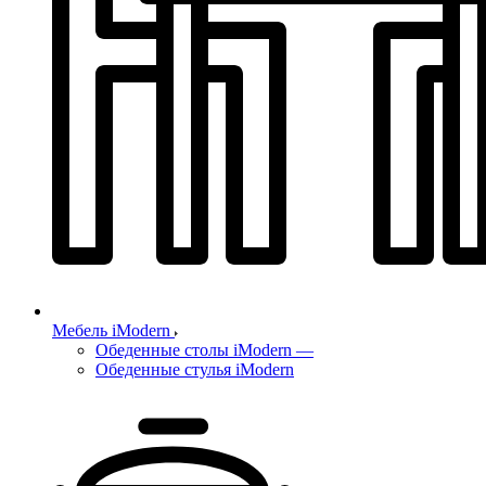
Мебель iModern
Обеденные столы iModern
—
Обеденные стулья iModern