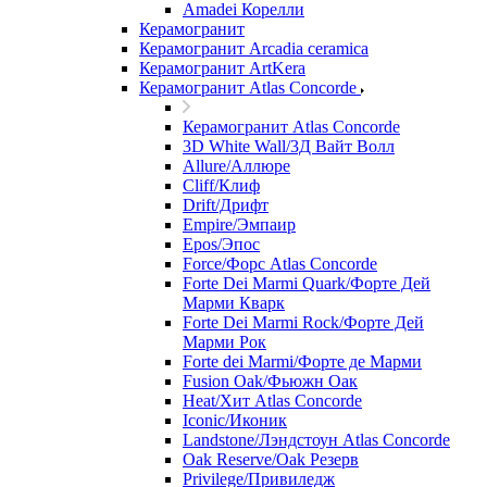
Amadei Корелли
Керамогранит
Керамогранит Arcadia ceramica
Керамогранит ArtKera
Керамогранит Atlas Concorde
Керамогранит Atlas Concorde
3D White Wall/3Д Вайт Волл
Allure/Аллюрe
Cliff/Клиф
Drift/Дрифт
Empire/Эмпаир
Epos/Эпос
Force/Фoрс Atlas Concorde
Forte Dei Marmi Quark/Форте Дей
Марми Кварк
Forte Dei Marmi Rock/Форте Дей
Марми Рок
Forte dei Marmi/Форте де Марми
Fusion Oak/Фьюжн Оак
Heat/Xит Atlas Concorde
Iconic/Иконик
Landstone/Лэндстоун Atlas Concorde
Oak Reserve/Оak Резepв
Privilege/Привиледж