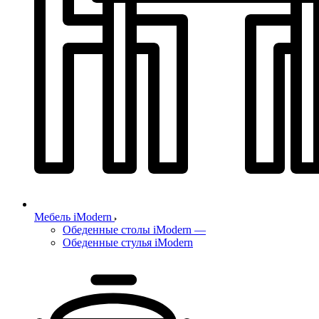
Мебель iModern
Обеденные столы iModern
—
Обеденные стулья iModern