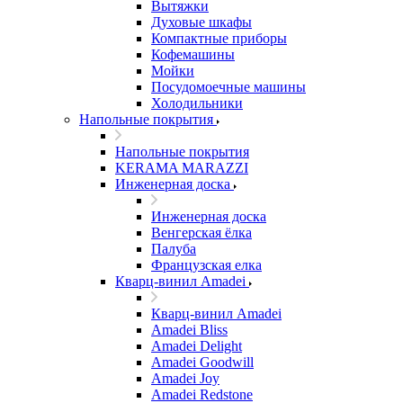
Вытяжки
Духовые шкафы
Компактные приборы
Кофемашины
Мойки
Посудомоечные машины
Холодильники
Напольные покрытия
Напольные покрытия
KERAMA MARAZZI
Инженерная доска
Инженерная доска
Венгерская ёлка
Палуба
Французская елка
Кварц-винил Amadei
Кварц-винил Amadei
Amadei Bliss
Amadei Delight
Amadei Goodwill
Amadei Joy
Amadei Redstone