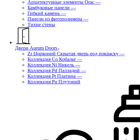
Архитектурные элементы Orac
—
Бамбуковые панели
—
Гибкий камень
—
Панели из фитополимера
—
Тихие стены
Двери Aurum Doors
Zr Цирконий Скрытая дверь под покраску
—
Коллекция Co Кобальт
—
Коллекция Ni Никель
—
Коллекция Pd Палладий
—
Коллекция Pt Платина
—
Коллекция Pu Плутоний