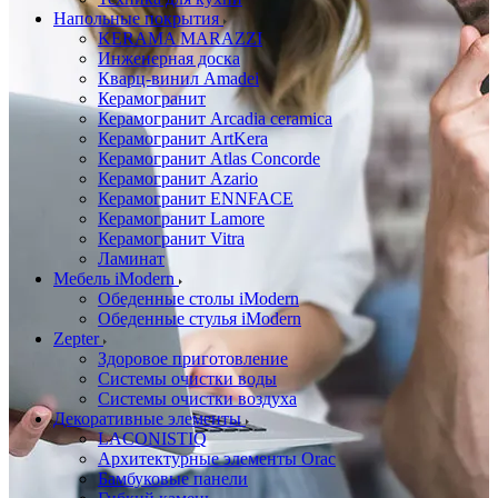
Напольные покрытия
KERAMA MARAZZI
Инженерная доска
Кварц-винил Amadei
Керамогранит
Керамогранит Arcadia ceramica
Керамогранит ArtKera
Керамогранит Atlas Concorde
Керамогранит Azario
Керамогранит ENNFACE
Керамогранит Lamore
Керамогранит Vitra
Ламинат
Мебель iModern
Обеденные столы iModern
Обеденные стулья iModern
Zepter
Здоровое приготовление
Системы очистки воды
Системы очистки воздуха
Декоративные элементы
LACONISTIQ
Архитектурные элементы Orac
Бамбуковые панели