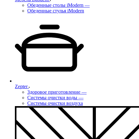
Обеденные столы iModern
—
Обеденные стулья iModern
Zepter
Здоровое приготовление
—
Системы очистки воды
—
Системы очистки воздуха