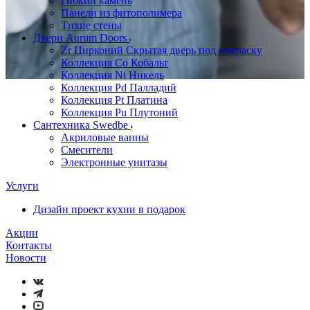
Гибкий камень
Панели из фитополимера
Тихие стены
Двери Aurum Doors
Zr Цирконий Скрытая дверь под покраску
Коллекция Co Кобальт
Коллекция Ni Никель
Коллекция Pd Палладий
Коллекция Pt Платина
Коллекция Pu Плутоний
Сантехника Swedbe
Акриловые ванны
Смесители
Электронные унитазы
Услуги
Дизайн проект кухни в подарок
Акции
Контакты
Новости