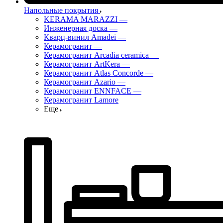
Напольные покрытия
KERAMA MARAZZI
—
Инженерная доска
—
Кварц-винил Amadei
—
Керамогранит
—
Керамогранит Arcadia ceramica
—
Керамогранит ArtKera
—
Керамогранит Atlas Concorde
—
Керамогранит Azario
—
Керамогранит ENNFACE
—
Керамогранит Lamore
Еще