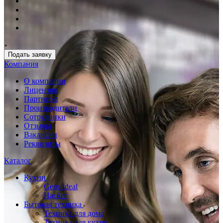
Подать заявку
Компания
О компании
Лицензии
Партнеры
Производители
Сотрудники
Отзывы
Вакансии
Реквизиты
Каталог
Кухни
Geos Ideal
Hacker
Бытовая техника
Техника для дома
Техника для кухни