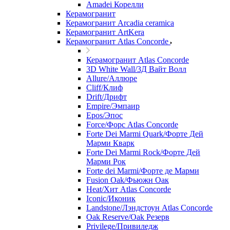
Amadei Корелли
Керамогранит
Керамогранит Arcadia ceramica
Керамогранит ArtKera
Керамогранит Atlas Concorde
Керамогранит Atlas Concorde
3D White Wall/3Д Вайт Волл
Allure/Аллюрe
Cliff/Клиф
Drift/Дрифт
Empire/Эмпаир
Epos/Эпос
Force/Фoрс Atlas Concorde
Forte Dei Marmi Quark/Форте Дей
Марми Кварк
Forte Dei Marmi Rock/Форте Дей
Марми Рок
Forte dei Marmi/Форте де Марми
Fusion Oak/Фьюжн Оак
Heat/Xит Atlas Concorde
Iconic/Иконик
Landstone/Лэндстоун Atlas Concorde
Oak Reserve/Оak Резepв
Privilege/Привиледж