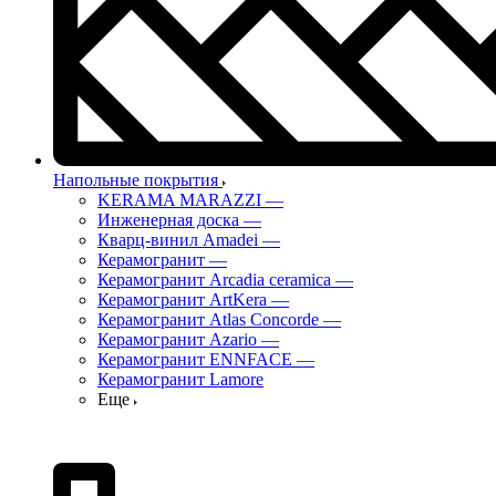
Напольные покрытия
KERAMA MARAZZI
—
Инженерная доска
—
Кварц-винил Amadei
—
Керамогранит
—
Керамогранит Arcadia ceramica
—
Керамогранит ArtKera
—
Керамогранит Atlas Concorde
—
Керамогранит Azario
—
Керамогранит ENNFACE
—
Керамогранит Lamore
Еще