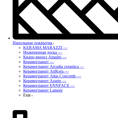
Напольные покрытия
KERAMA MARAZZI
—
Инженерная доска
—
Кварц-винил Amadei
—
Керамогранит
—
Керамогранит Arcadia ceramica
—
Керамогранит ArtKera
—
Керамогранит Atlas Concorde
—
Керамогранит Azario
—
Керамогранит ENNFACE
—
Керамогранит Lamore
Еще