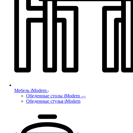
Мебель iModern
Обеденные столы iModern
—
Обеденные стулья iModern