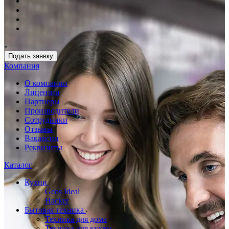
Подать заявку
Компания
О компании
Лицензии
Партнеры
Производители
Сотрудники
Отзывы
Вакансии
Реквизиты
Каталог
Кухни
Geos Ideal
Hacker
Бытовая техника
Техника для дома
Техника для кухни