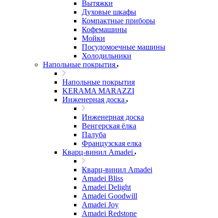
Вытяжки
Духовые шкафы
Компактные приборы
Кофемашины
Мойки
Посудомоечные машины
Холодильники
Напольные покрытия
Напольные покрытия
KERAMA MARAZZI
Инженерная доска
Инженерная доска
Венгерская ёлка
Палуба
Французская елка
Кварц-винил Amadei
Кварц-винил Amadei
Amadei Bliss
Amadei Delight
Amadei Goodwill
Amadei Joy
Amadei Redstone