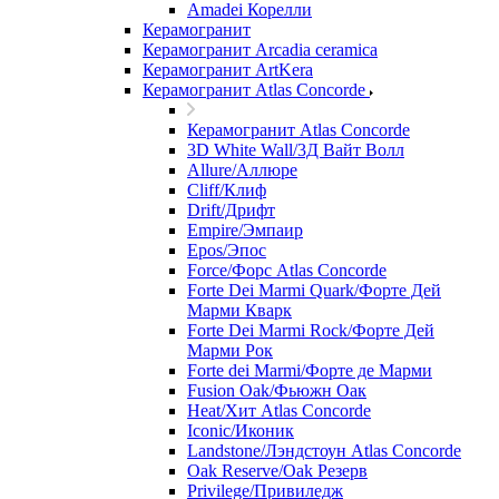
Amadei Корелли
Керамогранит
Керамогранит Arcadia ceramica
Керамогранит ArtKera
Керамогранит Atlas Concorde
Керамогранит Atlas Concorde
3D White Wall/3Д Вайт Волл
Allure/Аллюрe
Cliff/Клиф
Drift/Дрифт
Empire/Эмпаир
Epos/Эпос
Force/Фoрс Atlas Concorde
Forte Dei Marmi Quark/Форте Дей
Марми Кварк
Forte Dei Marmi Rock/Форте Дей
Марми Рок
Forte dei Marmi/Форте де Марми
Fusion Oak/Фьюжн Оак
Heat/Xит Atlas Concorde
Iconic/Иконик
Landstone/Лэндстоун Atlas Concorde
Oak Reserve/Оak Резepв
Privilege/Привиледж