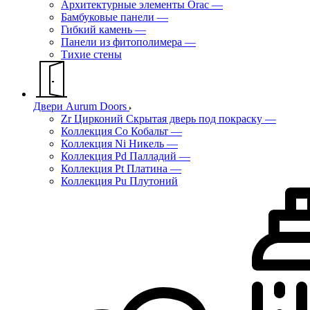
Архитектурные элементы Orac
—
Бамбуковые панели
—
Гибкий камень
—
Панели из фитополимера
—
Тихие стены
Двери Aurum Doors
Zr Цирконий Скрытая дверь под покраску
—
Коллекция Co Кобальт
—
Коллекция Ni Никель
—
Коллекция Pd Палладий
—
Коллекция Pt Платина
—
Коллекция Pu Плутоний