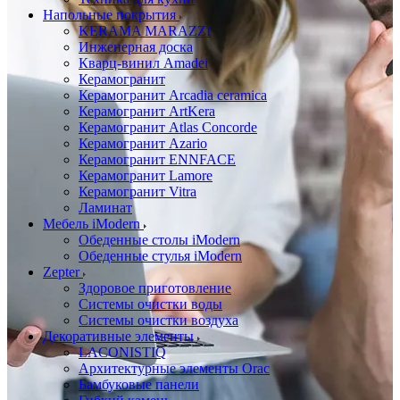
Напольные покрытия
KERAMA MARAZZI
Инженерная доска
Кварц-винил Amadei
Керамогранит
Керамогранит Arcadia ceramica
Керамогранит ArtKera
Керамогранит Atlas Concorde
Керамогранит Azario
Керамогранит ENNFACE
Керамогранит Lamore
Керамогранит Vitra
Ламинат
Мебель iModern
Обеденные столы iModern
Обеденные стулья iModern
Zepter
Здоровое приготовление
Системы очистки воды
Системы очистки воздуха
Декоративные элементы
LACONISTIQ
Архитектурные элементы Orac
Бамбуковые панели