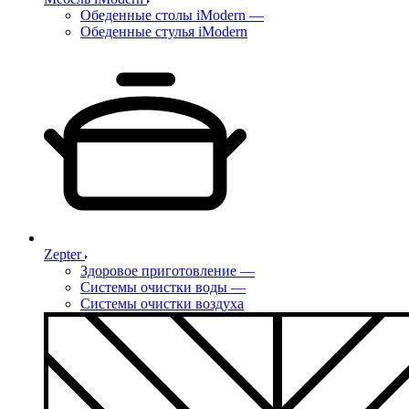
Обеденные столы iModern
—
Обеденные стулья iModern
Zepter
Здоровое приготовление
—
Системы очистки воды
—
Системы очистки воздуха