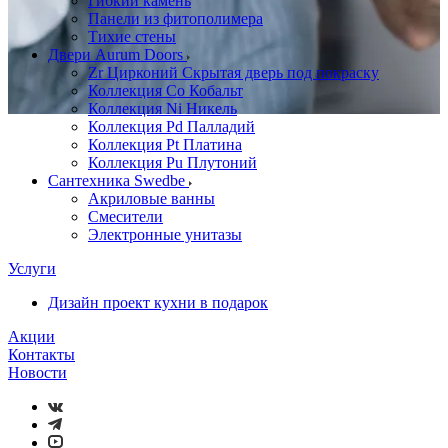
Гибкий камень
Панели из фитополимера
Тихие стены
Двери Aurum Doors
Zr Цирконий Скрытая дверь под покраску
Коллекция Co Кобальт
Коллекция Ni Никель
Коллекция Pd Палладий
Коллекция Pt Платина
Коллекция Pu Плутоний
Сантехника Swedbe
Акриловые ванны
Смесители
Электронные унитазы
Услуги
Дизайн проект кухни в подарок
Акции
Контакты
Новости