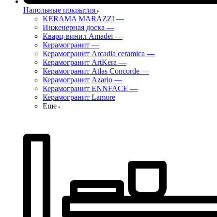
Напольные покрытия
KERAMA MARAZZI
—
Инженерная доска
—
Кварц-винил Amadei
—
Керамогранит
—
Керамогранит Arcadia ceramica
—
Керамогранит ArtKera
—
Керамогранит Atlas Concorde
—
Керамогранит Azario
—
Керамогранит ENNFACE
—
Керамогранит Lamore
Еще