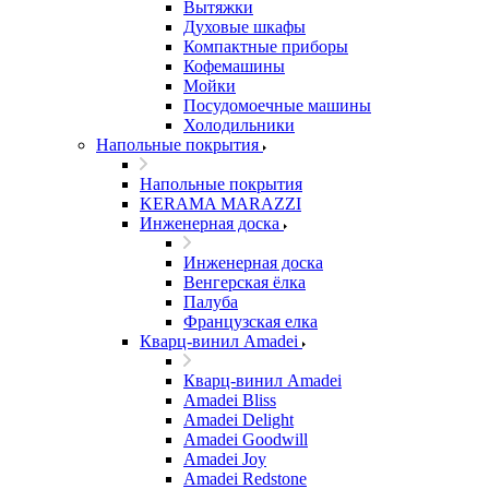
Вытяжки
Духовые шкафы
Компактные приборы
Кофемашины
Мойки
Посудомоечные машины
Холодильники
Напольные покрытия
Напольные покрытия
KERAMA MARAZZI
Инженерная доска
Инженерная доска
Венгерская ёлка
Палуба
Французская елка
Кварц-винил Amadei
Кварц-винил Amadei
Amadei Bliss
Amadei Delight
Amadei Goodwill
Amadei Joy
Amadei Redstone