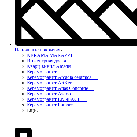
Напольные покрытия
KERAMA MARAZZI
—
Инженерная доска
—
Кварц-винил Amadei
—
Керамогранит
—
Керамогранит Arcadia ceramica
—
Керамогранит ArtKera
—
Керамогранит Atlas Concorde
—
Керамогранит Azario
—
Керамогранит ENNFACE
—
Керамогранит Lamore
Еще