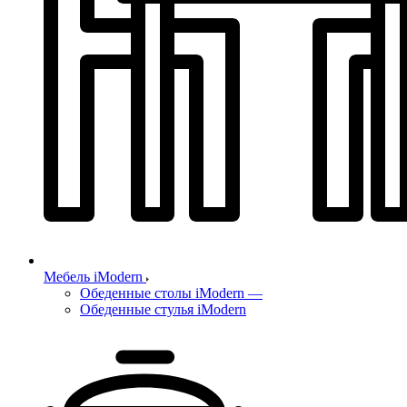
Мебель iModern
Обеденные столы iModern
—
Обеденные стулья iModern