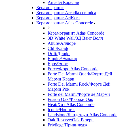
Amadei Корелли
Керамогранит
Керамогранит Arcadia ceramica
Керамогранит ArtKera
Керамогранит Atlas Concorde
Керамогранит Atlas Concorde
3D White Wall/3Д Вайт Волл
Allure/Аллюрe
Cliff/Клиф
Drift/Дрифт
Empire/Эмпаир
Epos/Эпос
Force/Фoрс Atlas Concorde
Forte Dei Marmi Quark/Форте Дей
Марми Кварк
Forte Dei Marmi Rock/Форте Дей
Марми Рок
Forte dei Marmi/Форте де Марми
Fusion Oak/Фьюжн Оак
Heat/Xит Atlas Concorde
Iconic/Иконик
Landstone/Лэндстоун Atlas Concorde
Oak Reserve/Оak Резepв
Privilege/Привиледж