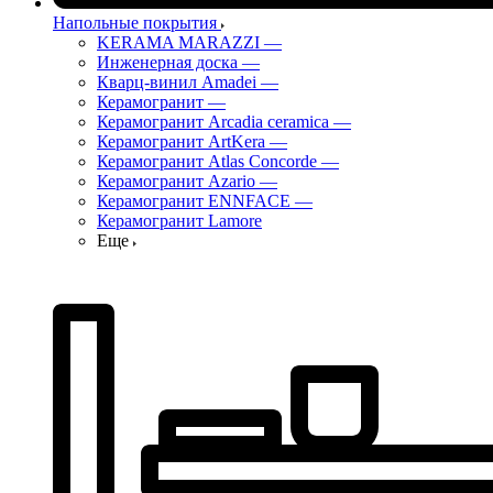
Напольные покрытия
KERAMA MARAZZI
—
Инженерная доска
—
Кварц-винил Amadei
—
Керамогранит
—
Керамогранит Arcadia ceramica
—
Керамогранит ArtKera
—
Керамогранит Atlas Concorde
—
Керамогранит Azario
—
Керамогранит ENNFACE
—
Керамогранит Lamore
Еще