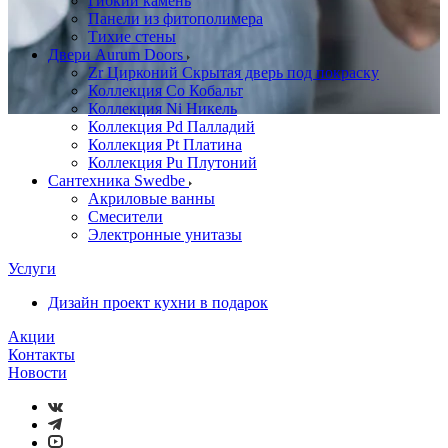
Гибкий камень
Панели из фитополимера
Тихие стены
Двери Aurum Doors
Zr Цирконий Скрытая дверь под покраску
Коллекция Co Кобальт
Коллекция Ni Никель
Коллекция Pd Палладий
Коллекция Pt Платина
Коллекция Pu Плутоний
Сантехника Swedbe
Акриловые ванны
Смесители
Электронные унитазы
Услуги
Дизайн проект кухни в подарок
Акции
Контакты
Новости