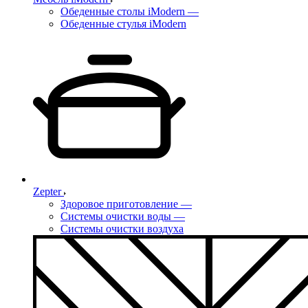
Обеденные столы iModern
—
Обеденные стулья iModern
Zepter
Здоровое приготовление
—
Системы очистки воды
—
Системы очистки воздуха