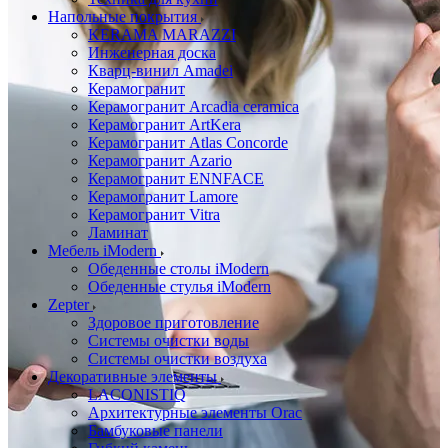
Напольные покрытия
KERAMA MARAZZI
Инженерная доска
Кварц-винил Amadei
Керамогранит
Керамогранит Arcadia ceramica
Керамогранит ArtKera
Керамогранит Atlas Concorde
Керамогранит Azario
Керамогранит ENNFACE
Керамогранит Lamore
Керамогранит Vitra
Ламинат
Мебель iModern
Обеденные столы iModern
Обеденные стулья iModern
Zepter
Здоровое приготовление
Системы очистки воды
Системы очистки воздуха
Декоративные элементы
LACONISTIQ
Архитектурные элементы Orac
Бамбуковые панели