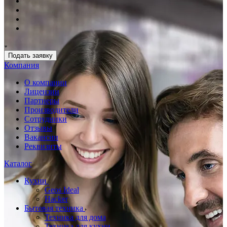
Подать заявку
Компания
О компании
Лицензии
Партнеры
Производители
Сотрудники
Отзывы
Вакансии
Реквизиты
Каталог
Кухни
Geos Ideal
Hacker
Бытовая техника
Техника для дома
Техника для кухни