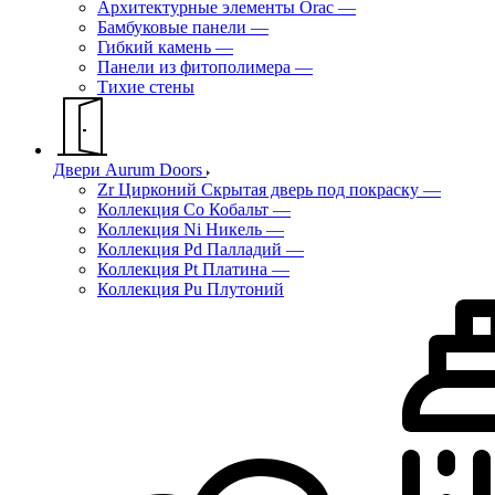
Архитектурные элементы Orac
—
Бамбуковые панели
—
Гибкий камень
—
Панели из фитополимера
—
Тихие стены
Двери Aurum Doors
Zr Цирконий Скрытая дверь под покраску
—
Коллекция Co Кобальт
—
Коллекция Ni Никель
—
Коллекция Pd Палладий
—
Коллекция Pt Платина
—
Коллекция Pu Плутоний