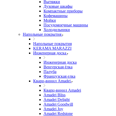
Вытяжки
Духовые шкафы
Компактные приборы
Кофемашины
Мойки
Посудомоечные машины
Холодильники
Напольные покрытия
Напольные покрытия
KERAMA MARAZZI
Инженерная доска
Инженерная доска
Венгерская ёлка
Палуба
Французская елка
Кварц-винил Amadei
Кварц-винил Amadei
Amadei Bliss
Amadei Delight
Amadei Goodwill
Amadei Joy
Amadei Redstone