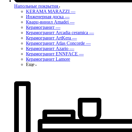
Напольные покрытия
KERAMA MARAZZI
—
Инженерная доска
—
Кварц-винил Amadei
—
Керамогранит
—
Керамогранит Arcadia ceramica
—
Керамогранит ArtKera
—
Керамогранит Atlas Concorde
—
Керамогранит Azario
—
Керамогранит ENNFACE
—
Керамогранит Lamore
Еще