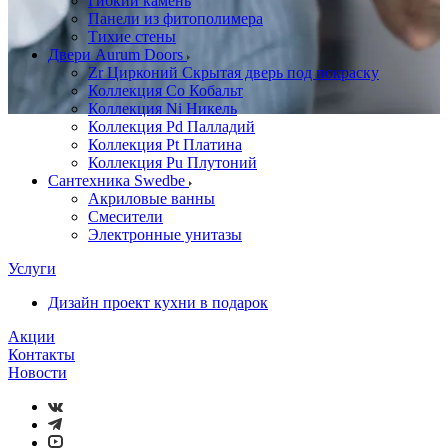
Гибкий камень
Панели из фитополимера
Тихие стены
Двери Aurum Doors
Zr Цирконий Скрытая дверь под покраску
Коллекция Co Кобальт
Коллекция Ni Никель
Коллекция Pd Палладий
Коллекция Pt Платина
Коллекция Pu Плутоний
Сантехника Swedbe
Акриловые ванны
Смесители
Электронные унитазы
Услуги
Дизайн проект кухни в подарок
Акции
Контакты
Новости