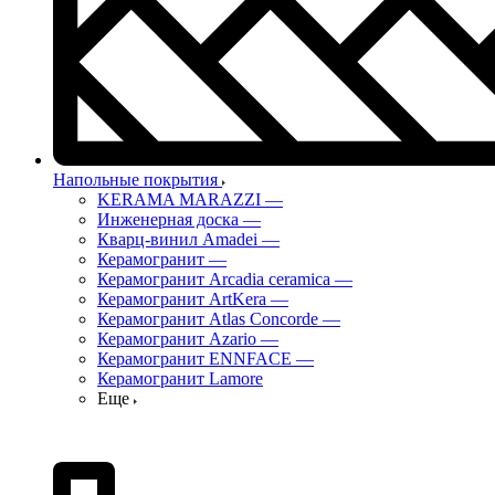
Напольные покрытия
KERAMA MARAZZI
—
Инженерная доска
—
Кварц-винил Amadei
—
Керамогранит
—
Керамогранит Arcadia ceramica
—
Керамогранит ArtKera
—
Керамогранит Atlas Concorde
—
Керамогранит Azario
—
Керамогранит ENNFACE
—
Керамогранит Lamore
Еще