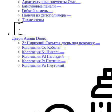
Архитектурные элементы Orac
—
Бамбуковые панели
—
Гибкий камень
—
Панели из фитополимера
—
Тихие стены
Двери Aurum Doors
Zr Цирконий Скрытая дверь под покраску
—
Коллекция Co Кобальт
—
Коллекция Ni Никель
—
Коллекция Pd Палладий
—
Коллекция Pt Платина
—
Коллекция Pu Плутоний