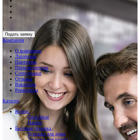
Подать заявку
Компания
О компании
Лицензии
Партнеры
Производители
Сотрудники
Отзывы
Вакансии
Реквизиты
Каталог
Кухни
Geos Ideal
Hacker
Бытовая техника
Техника для дома
Техника для кухни