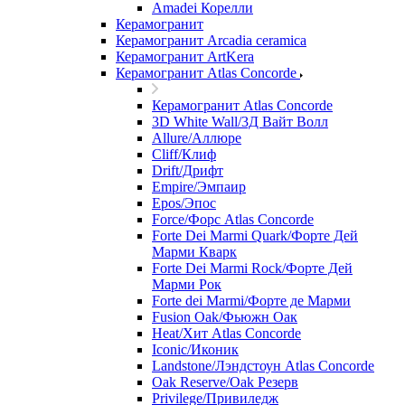
Amadei Корелли
Керамогранит
Керамогранит Arcadia ceramica
Керамогранит ArtKera
Керамогранит Atlas Concorde
Керамогранит Atlas Concorde
3D White Wall/3Д Вайт Волл
Allure/Аллюрe
Cliff/Клиф
Drift/Дрифт
Empire/Эмпаир
Epos/Эпос
Force/Фoрс Atlas Concorde
Forte Dei Marmi Quark/Форте Дей
Марми Кварк
Forte Dei Marmi Rock/Форте Дей
Марми Рок
Forte dei Marmi/Форте де Марми
Fusion Oak/Фьюжн Оак
Heat/Xит Atlas Concorde
Iconic/Иконик
Landstone/Лэндстоун Atlas Concorde
Oak Reserve/Оak Резepв
Privilege/Привиледж