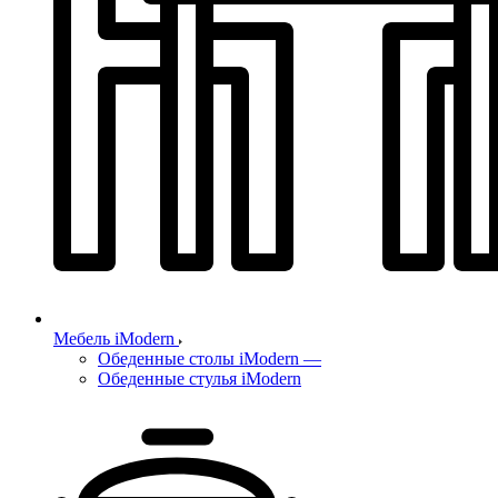
Мебель iModern
Обеденные столы iModern
—
Обеденные стулья iModern