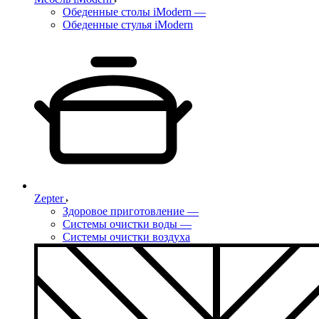
Обеденные столы iModern
—
Обеденные стулья iModern
Zepter
Здоровое приготовление
—
Системы очистки воды
—
Системы очистки воздуха