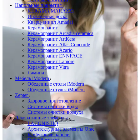
Напольные покрытия
KERAMA MARAZZI
Инженерная доска
Кварц-винил Amadei
Керамогранит
Керамогранит Arcadia ceramica
Керамогранит ArtKera
Керамогранит Atlas Concorde
Керамогранит Azario
Керамогранит ENNFACE
Керамогранит Lamore
Керамогранит Vitra
Ламинат
Мебель iModern
Обеденные столы iModern
Обеденные стулья iModern
Zepter
Здоровое приготовление
Системы очистки воды
Системы очистки воздуха
Декоративные элементы
LACONISTIQ
Архитектурные элементы Orac
Бамбуковые панели