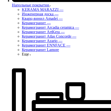
Напольные покрытия
KERAMA MARAZZI
—
Инженерная доска
—
Кварц-винил Amadei
—
Керамогранит
—
Керамогранит Arcadia ceramica
—
Керамогранит ArtKera
—
Керамогранит Atlas Concorde
—
Керамогранит Azario
—
Керамогранит ENNFACE
—
Керамогранит Lamore
Еще