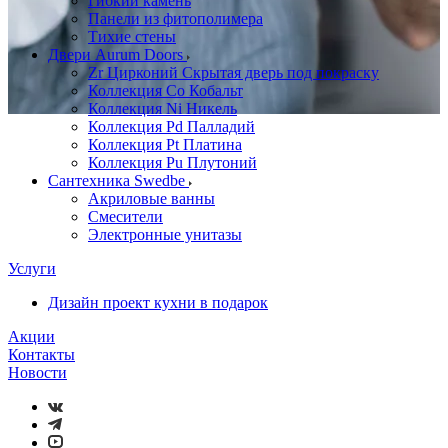
Гибкий камень
Панели из фитополимера
Тихие стены
Двери Aurum Doors
Zr Цирконий Скрытая дверь под покраску
Коллекция Co Кобальт
Коллекция Ni Никель
Коллекция Pd Палладий
Коллекция Pt Платина
Коллекция Pu Плутоний
Сантехника Swedbe
Акриловые ванны
Смесители
Электронные унитазы
Услуги
Дизайн проект кухни в подарок
Акции
Контакты
Новости