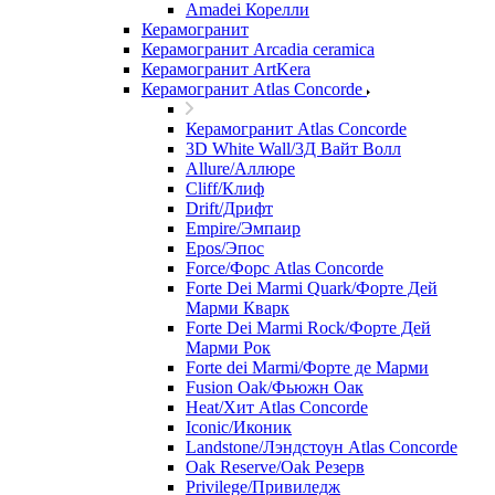
Amadei Корелли
Керамогранит
Керамогранит Arcadia ceramica
Керамогранит ArtKera
Керамогранит Atlas Concorde
Керамогранит Atlas Concorde
3D White Wall/3Д Вайт Волл
Allure/Аллюрe
Cliff/Клиф
Drift/Дрифт
Empire/Эмпаир
Epos/Эпос
Force/Фoрс Atlas Concorde
Forte Dei Marmi Quark/Форте Дей
Марми Кварк
Forte Dei Marmi Rock/Форте Дей
Марми Рок
Forte dei Marmi/Форте де Марми
Fusion Oak/Фьюжн Оак
Heat/Xит Atlas Concorde
Iconic/Иконик
Landstone/Лэндстоун Atlas Concorde
Oak Reserve/Оak Резepв
Privilege/Привиледж