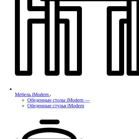
Мебель iModern
Обеденные столы iModern
—
Обеденные стулья iModern