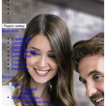
Подать заявку
Компания
О компании
Лицензии
Партнеры
Производители
Сотрудники
Отзывы
Вакансии
Реквизиты
Каталог
Кухни
Geos Ideal
Hacker
Бытовая техника
Техника для дома
Техника для кухни