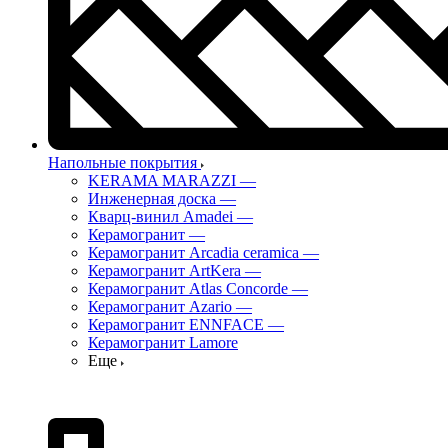
Напольные покрытия
KERAMA MARAZZI
—
Инженерная доска
—
Кварц-винил Amadei
—
Керамогранит
—
Керамогранит Arcadia ceramica
—
Керамогранит ArtKera
—
Керамогранит Atlas Concorde
—
Керамогранит Azario
—
Керамогранит ENNFACE
—
Керамогранит Lamore
Еще