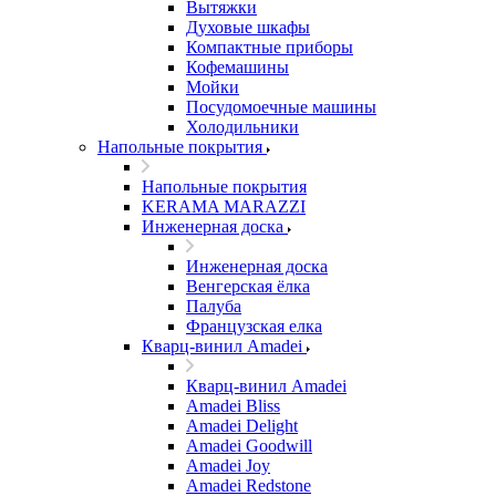
Вытяжки
Духовые шкафы
Компактные приборы
Кофемашины
Мойки
Посудомоечные машины
Холодильники
Напольные покрытия
Напольные покрытия
KERAMA MARAZZI
Инженерная доска
Инженерная доска
Венгерская ёлка
Палуба
Французская елка
Кварц-винил Amadei
Кварц-винил Amadei
Amadei Bliss
Amadei Delight
Amadei Goodwill
Amadei Joy
Amadei Redstone