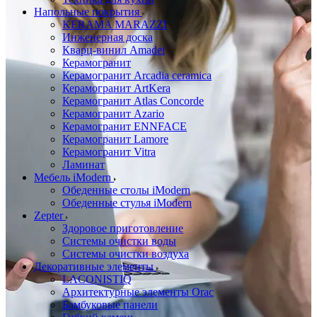
Напольные покрытия
KERAMA MARAZZI
Инженерная доска
Кварц-винил Amadei
Керамогранит
Керамогранит Arcadia ceramica
Керамогранит ArtKera
Керамогранит Atlas Concorde
Керамогранит Azario
Керамогранит ENNFACE
Керамогранит Lamore
Керамогранит Vitra
Ламинат
Мебель iModern
Обеденные столы iModern
Обеденные стулья iModern
Zepter
Здоровое приготовление
Системы очистки воды
Системы очистки воздуха
Декоративные элементы
LACONISTIQ
Архитектурные элементы Orac
Бамбуковые панели