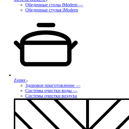
Обеденные столы iModern
—
Обеденные стулья iModern
Zepter
Здоровое приготовление
—
Системы очистки воды
—
Системы очистки воздуха