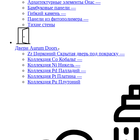
Архитектурные элементы Orac
—
Бамбуковые панели
—
Гибкий камень
—
Панели из фитополимера
—
Тихие стены
Двери Aurum Doors
Zr Цирконий Скрытая дверь под покраску
—
Коллекция Co Кобальт
—
Коллекция Ni Никель
—
Коллекция Pd Палладий
—
Коллекция Pt Платина
—
Коллекция Pu Плутоний