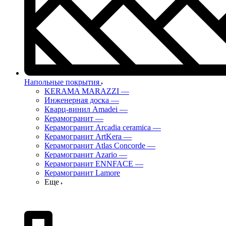
Напольные покрытия
KERAMA MARAZZI
—
Инженерная доска
—
Кварц-винил Amadei
—
Керамогранит
—
Керамогранит Arcadia ceramica
—
Керамогранит ArtKera
—
Керамогранит Atlas Concorde
—
Керамогранит Azario
—
Керамогранит ENNFACE
—
Керамогранит Lamore
Еще