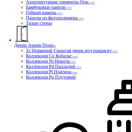
Архитектурные элементы Orac
—
Бамбуковые панели
—
Гибкий камень
—
Панели из фитополимера
—
Тихие стены
Двери Aurum Doors
Zr Цирконий Скрытая дверь под покраску
—
Коллекция Co Кобальт
—
Коллекция Ni Никель
—
Коллекция Pd Палладий
—
Коллекция Pt Платина
—
Коллекция Pu Плутоний