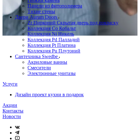
Гибкий камень
Панели из фитополимера
Тихие стены
Двери Aurum Doors
Zr Цирконий Скрытая дверь под покраску
Коллекция Co Кобальт
Коллекция Ni Никель
Коллекция Pd Палладий
Коллекция Pt Платина
Коллекция Pu Плутоний
Сантехника Swedbe
Акриловые ванны
Смесители
Электронные унитазы
Услуги
Дизайн проект кухни в подарок
Акции
Контакты
Новости