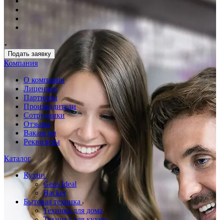
Подать заявку
Компания
О компании
Лицензии
Партнеры
Производители
Сотрудники
Отзывы
Вакансии
Реквизиты
Каталог
Кухни
Geos Ideal
Hacker
Бытовая техника
Техника для дома
Техника для кухни