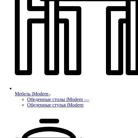
Мебель iModern
Обеденные столы iModern
—
Обеденные стулья iModern