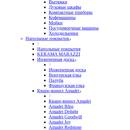
Вытяжки
Духовые шкафы
Компактные приборы
Кофемашины
Мойки
Посудомоечные машины
Холодильники
Напольные покрытия
Напольные покрытия
KERAMA MARAZZI
Инженерная доска
Инженерная доска
Венгерская ёлка
Палуба
Французская елка
Кварц-винил Amadei
Кварц-винил Amadei
Amadei Bliss
Amadei Delight
Amadei Goodwill
Amadei Joy
Amadei Redstone