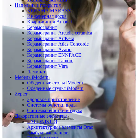
Напольные покрытия
KERAMA MARAZZI
Инженерная доска
Кварц-винил Amadei
Керамогранит
Керамогранит Arcadia ceramica
Керамогранит ArtKera
Керамогранит Atlas Concorde
Керамогранит Azario
Керамогранит ENNFACE
Керамогранит Lamore
Керамогранит Vitra
Ламинат
Мебель iModern
Обеденные столы iModern
Обеденные стулья iModern
Zepter
Здоровое приготовление
Системы очистки воды
Системы очистки воздуха
Декоративные элементы
LACONISTIQ
Архитектурные элементы Orac
Бамбуковые панели