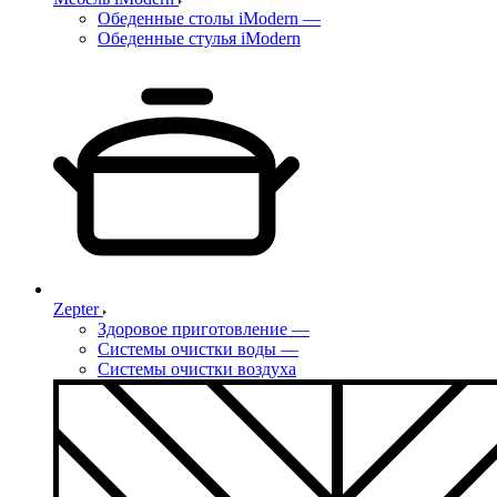
Обеденные столы iModern
—
Обеденные стулья iModern
Zepter
Здоровое приготовление
—
Системы очистки воды
—
Системы очистки воздуха