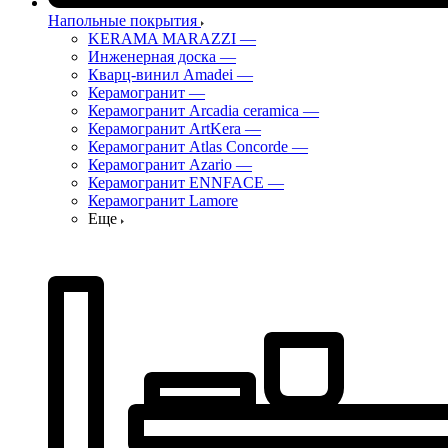
Напольные покрытия
KERAMA MARAZZI
—
Инженерная доска
—
Кварц-винил Amadei
—
Керамогранит
—
Керамогранит Arcadia ceramica
—
Керамогранит ArtKera
—
Керамогранит Atlas Concorde
—
Керамогранит Azario
—
Керамогранит ENNFACE
—
Керамогранит Lamore
Еще