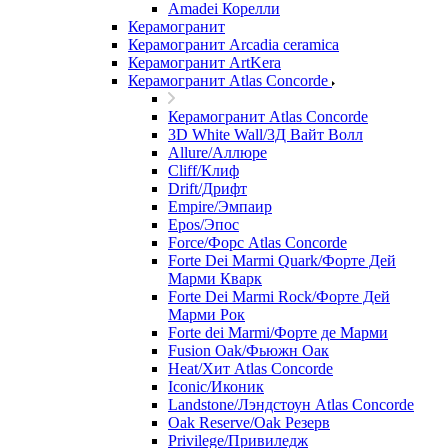
Amadei Корелли
Керамогранит
Керамогранит Arcadia ceramica
Керамогранит ArtKera
Керамогранит Atlas Concorde
Керамогранит Atlas Concorde
3D White Wall/3Д Вайт Волл
Allure/Аллюрe
Cliff/Клиф
Drift/Дрифт
Empire/Эмпаир
Epos/Эпос
Force/Фoрс Atlas Concorde
Forte Dei Marmi Quark/Форте Дей
Марми Кварк
Forte Dei Marmi Rock/Форте Дей
Марми Рок
Forte dei Marmi/Форте де Марми
Fusion Oak/Фьюжн Оак
Heat/Xит Atlas Concorde
Iconic/Иконик
Landstone/Лэндстоун Atlas Concorde
Oak Reserve/Оak Резepв
Privilege/Привиледж