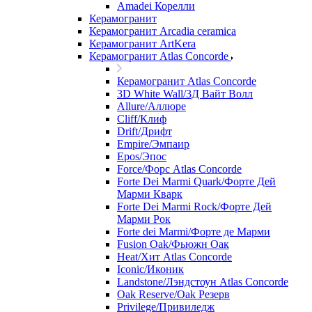
Amadei Корелли
Керамогранит
Керамогранит Arcadia ceramica
Керамогранит ArtKera
Керамогранит Atlas Concorde
Керамогранит Atlas Concorde
3D White Wall/3Д Вайт Волл
Allure/Аллюрe
Cliff/Клиф
Drift/Дрифт
Empire/Эмпаир
Epos/Эпос
Force/Фoрс Atlas Concorde
Forte Dei Marmi Quark/Форте Дей
Марми Кварк
Forte Dei Marmi Rock/Форте Дей
Марми Рок
Forte dei Marmi/Форте де Марми
Fusion Oak/Фьюжн Оак
Heat/Xит Atlas Concorde
Iconic/Иконик
Landstone/Лэндстоун Atlas Concorde
Oak Reserve/Оak Резepв
Privilege/Привиледж