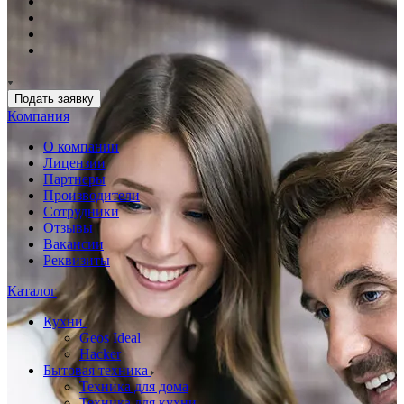
Подать заявку
Компания
О компании
Лицензии
Партнеры
Производители
Сотрудники
Отзывы
Вакансии
Реквизиты
Каталог
Кухни
Geos Ideal
Hacker
Бытовая техника
Техника для дома
Техника для кухни