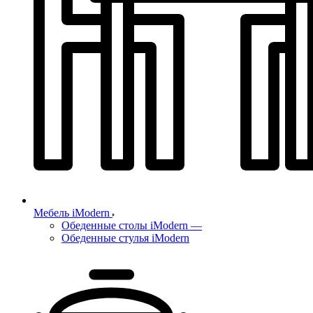
Мебель iModern
Обеденные столы iModern
—
Обеденные стулья iModern