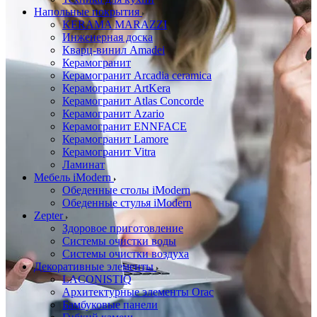
Напольные покрытия
KERAMA MARAZZI
Инженерная доска
Кварц-винил Amadei
Керамогранит
Керамогранит Arcadia ceramica
Керамогранит ArtKera
Керамогранит Atlas Concorde
Керамогранит Azario
Керамогранит ENNFACE
Керамогранит Lamore
Керамогранит Vitra
Ламинат
Мебель iModern
Обеденные столы iModern
Обеденные стулья iModern
Zepter
Здоровое приготовление
Системы очистки воды
Системы очистки воздуха
Декоративные элементы
LACONISTIQ
Архитектурные элементы Orac
Бамбуковые панели