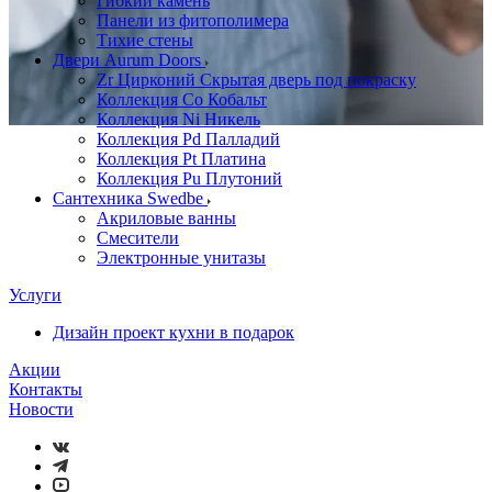
Гибкий камень
Панели из фитополимера
Тихие стены
Двери Aurum Doors
Zr Цирконий Скрытая дверь под покраску
Коллекция Co Кобальт
Коллекция Ni Никель
Коллекция Pd Палладий
Коллекция Pt Платина
Коллекция Pu Плутоний
Сантехника Swedbe
Акриловые ванны
Смесители
Электронные унитазы
Услуги
Дизайн проект кухни в подарок
Акции
Контакты
Новости