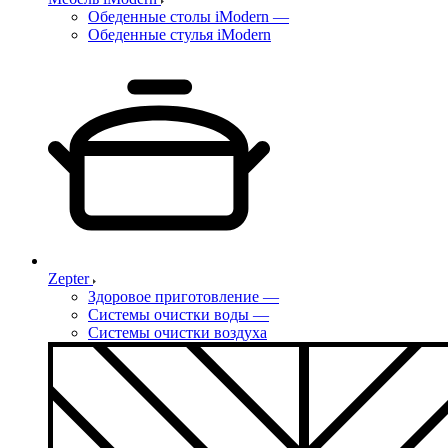
Обеденные столы iModern
—
Обеденные стулья iModern
Zepter
Здоровое приготовление
—
Системы очистки воды
—
Системы очистки воздуха