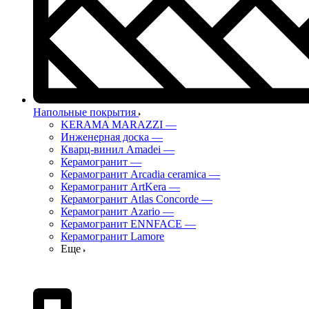
Напольные покрытия
KERAMA MARAZZI
—
Инженерная доска
—
Кварц-винил Amadei
—
Керамогранит
—
Керамогранит Arcadia ceramica
—
Керамогранит ArtKera
—
Керамогранит Atlas Concorde
—
Керамогранит Azario
—
Керамогранит ENNFACE
—
Керамогранит Lamore
Еще