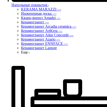
Напольные покрытия
KERAMA MARAZZI
—
Инженерная доска
—
Кварц-винил Amadei
—
Керамогранит
—
Керамогранит Arcadia ceramica
—
Керамогранит ArtKera
—
Керамогранит Atlas Concorde
—
Керамогранит Azario
—
Керамогранит ENNFACE
—
Керамогранит Lamore
Еще