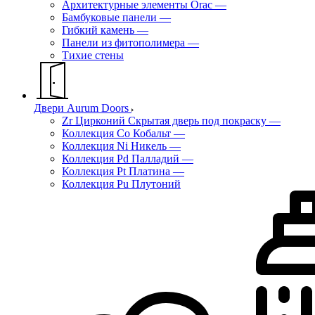
Архитектурные элементы Orac
—
Бамбуковые панели
—
Гибкий камень
—
Панели из фитополимера
—
Тихие стены
Двери Aurum Doors
Zr Цирконий Скрытая дверь под покраску
—
Коллекция Co Кобальт
—
Коллекция Ni Никель
—
Коллекция Pd Палладий
—
Коллекция Pt Платина
—
Коллекция Pu Плутоний