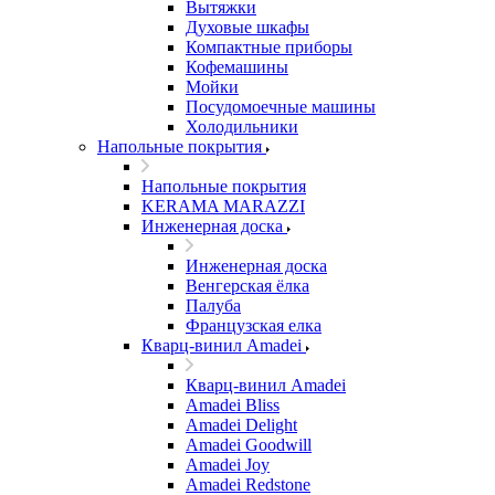
Вытяжки
Духовые шкафы
Компактные приборы
Кофемашины
Мойки
Посудомоечные машины
Холодильники
Напольные покрытия
Напольные покрытия
KERAMA MARAZZI
Инженерная доска
Инженерная доска
Венгерская ёлка
Палуба
Французская елка
Кварц-винил Amadei
Кварц-винил Amadei
Amadei Bliss
Amadei Delight
Amadei Goodwill
Amadei Joy
Amadei Redstone