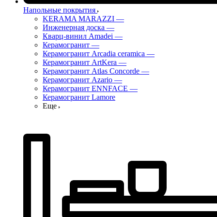
Напольные покрытия
KERAMA MARAZZI
—
Инженерная доска
—
Кварц-винил Amadei
—
Керамогранит
—
Керамогранит Arcadia ceramica
—
Керамогранит ArtKera
—
Керамогранит Atlas Concorde
—
Керамогранит Azario
—
Керамогранит ENNFACE
—
Керамогранит Lamore
Еще