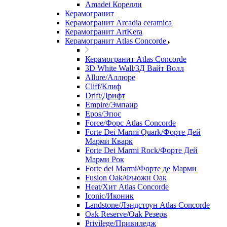
Amadei Корелли
Керамогранит
Керамогранит Arcadia ceramica
Керамогранит ArtKera
Керамогранит Atlas Concorde
Керамогранит Atlas Concorde
3D White Wall/3Д Вайт Волл
Allure/Аллюрe
Cliff/Клиф
Drift/Дрифт
Empire/Эмпаир
Epos/Эпос
Force/Фoрс Atlas Concorde
Forte Dei Marmi Quark/Форте Дей
Марми Кварк
Forte Dei Marmi Rock/Форте Дей
Марми Рок
Forte dei Marmi/Форте де Марми
Fusion Oak/Фьюжн Оак
Heat/Xит Atlas Concorde
Iconic/Иконик
Landstone/Лэндстоун Atlas Concorde
Oak Reserve/Оak Резepв
Privilege/Привиледж