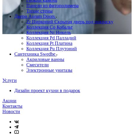
Гибкий камень
Панели из фитополимера
Тихие стены
Двери Aurum Doors
Zr Цирконий Скрытая дверь под покраску
Коллекция Co Кобальт
Коллекция Ni Никель
Коллекция Pd Палладий
Коллекция Pt Платина
Коллекция Pu Плутоний
Сантехника Swedbe
Акриловые ванны
Смесители
Электронные унитазы
Услуги
Дизайн проект кухни в подарок
Акции
Контакты
Новости