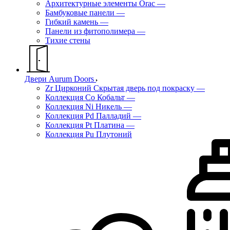
Архитектурные элементы Orac
—
Бамбуковые панели
—
Гибкий камень
—
Панели из фитополимера
—
Тихие стены
Двери Aurum Doors
Zr Цирконий Скрытая дверь под покраску
—
Коллекция Co Кобальт
—
Коллекция Ni Никель
—
Коллекция Pd Палладий
—
Коллекция Pt Платина
—
Коллекция Pu Плутоний