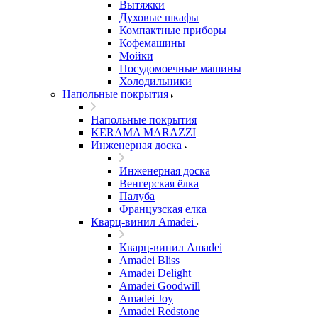
Вытяжки
Духовые шкафы
Компактные приборы
Кофемашины
Мойки
Посудомоечные машины
Холодильники
Напольные покрытия
Напольные покрытия
KERAMA MARAZZI
Инженерная доска
Инженерная доска
Венгерская ёлка
Палуба
Французская елка
Кварц-винил Amadei
Кварц-винил Amadei
Amadei Bliss
Amadei Delight
Amadei Goodwill
Amadei Joy
Amadei Redstone