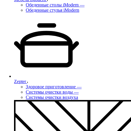
Обеденные столы iModern
—
Обеденные стулья iModern
Zepter
Здоровое приготовление
—
Системы очистки воды
—
Системы очистки воздуха