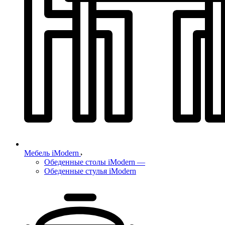
Мебель iModern
Обеденные столы iModern
—
Обеденные стулья iModern