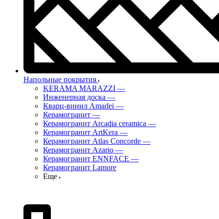
Напольные покрытия
KERAMA MARAZZI
—
Инженерная доска
—
Кварц-винил Amadei
—
Керамогранит
—
Керамогранит Arcadia ceramica
—
Керамогранит ArtKera
—
Керамогранит Atlas Concorde
—
Керамогранит Azario
—
Керамогранит ENNFACE
—
Керамогранит Lamore
Еще