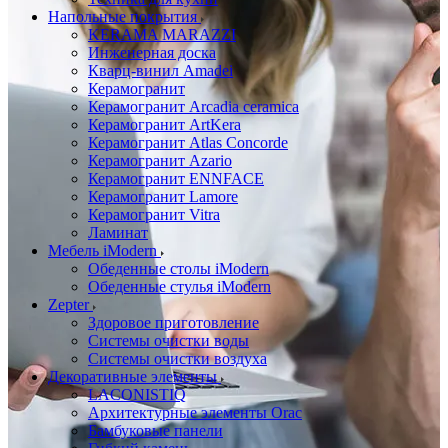
Напольные покрытия
KERAMA MARAZZI
Инженерная доска
Кварц-винил Amadei
Керамогранит
Керамогранит Arcadia ceramica
Керамогранит ArtKera
Керамогранит Atlas Concorde
Керамогранит Azario
Керамогранит ENNFACE
Керамогранит Lamore
Керамогранит Vitra
Ламинат
Мебель iModern
Обеденные столы iModern
Обеденные стулья iModern
Zepter
Здоровое приготовление
Системы очистки воды
Системы очистки воздуха
Декоративные элементы
LACONISTIQ
Архитектурные элементы Orac
Бамбуковые панели