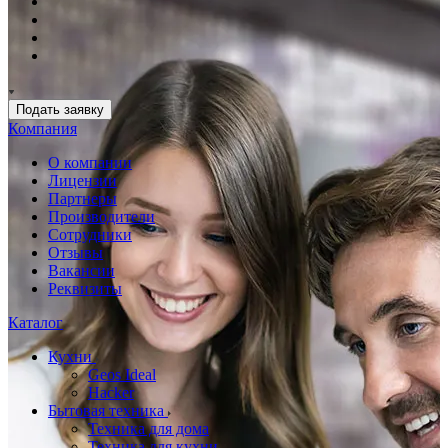
Подать заявку
Компания
О компании
Лицензии
Партнеры
Производители
Сотрудники
Отзывы
Вакансии
Реквизиты
Каталог
Кухни
Geos Ideal
Hacker
Бытовая техника
Техника для дома
Техника для кухни