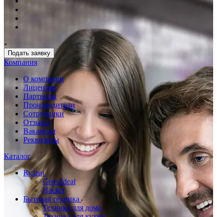
Подать заявку
Компания
О компании
Лицензии
Партнеры
Производители
Сотрудники
Отзывы
Вакансии
Реквизиты
Каталог
Кухни
Geos Ideal
Hacker
Бытовая техника
Техника для дома
Техника для кухни