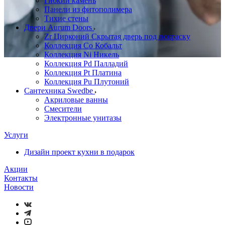
Гибкий камень
Панели из фитополимера
Тихие стены
Двери Aurum Doors
Zr Цирконий Скрытая дверь под покраску
Коллекция Co Кобальт
Коллекция Ni Никель
Коллекция Pd Палладий
Коллекция Pt Платина
Коллекция Pu Плутоний
Сантехника Swedbe
Акриловые ванны
Смесители
Электронные унитазы
Услуги
Дизайн проект кухни в подарок
Акции
Контакты
Новости