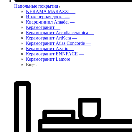
Напольные покрытия
KERAMA MARAZZI
—
Инженерная доска
—
Кварц-винил Amadei
—
Керамогранит
—
Керамогранит Arcadia ceramica
—
Керамогранит ArtKera
—
Керамогранит Atlas Concorde
—
Керамогранит Azario
—
Керамогранит ENNFACE
—
Керамогранит Lamore
Еще