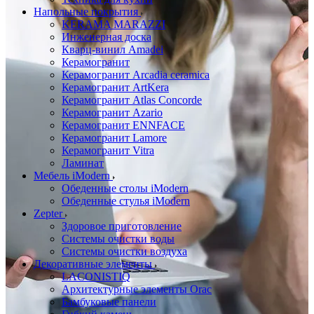
Напольные покрытия
KERAMA MARAZZI
Инженерная доска
Кварц-винил Amadei
Керамогранит
Керамогранит Arcadia ceramica
Керамогранит ArtKera
Керамогранит Atlas Concorde
Керамогранит Azario
Керамогранит ENNFACE
Керамогранит Lamore
Керамогранит Vitra
Ламинат
Мебель iModern
Обеденные столы iModern
Обеденные стулья iModern
Zepter
Здоровое приготовление
Системы очистки воды
Системы очистки воздуха
Декоративные элементы
LACONISTIQ
Архитектурные элементы Orac
Бамбуковые панели