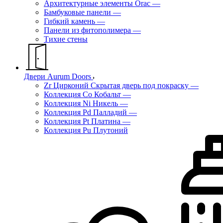
Архитектурные элементы Orac
—
Бамбуковые панели
—
Гибкий камень
—
Панели из фитополимера
—
Тихие стены
Двери Aurum Doors
Zr Цирконий Скрытая дверь под покраску
—
Коллекция Co Кобальт
—
Коллекция Ni Никель
—
Коллекция Pd Палладий
—
Коллекция Pt Платина
—
Коллекция Pu Плутоний