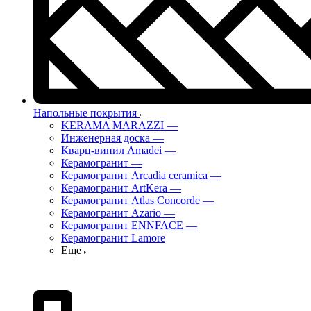
Напольные покрытия
KERAMA MARAZZI
—
Инженерная доска
—
Кварц-винил Amadei
—
Керамогранит
—
Керамогранит Arcadia ceramica
—
Керамогранит ArtKera
—
Керамогранит Atlas Concorde
—
Керамогранит Azario
—
Керамогранит ENNFACE
—
Керамогранит Lamore
Еще