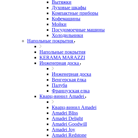
Вытяжки
Духовые шкафы
Компактные приборы
Кофемашины
Мойки
Посудомоечные машины
Холодильники
Напольные покрытия
Напольные покрытия
KERAMA MARAZZI
Инженерная доска
Инженерная доска
Венгерская ёлка
Палуба
Французская елка
Кварц-винил Amadei
Кварц-винил Amadei
Amadei Bliss
Amadei Delight
Amadei Goodwill
Amadei Joy
Amadei Redstone