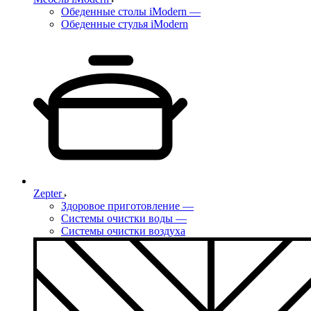
Обеденные столы iModern
—
Обеденные стулья iModern
Zepter
Здоровое приготовление
—
Системы очистки воды
—
Системы очистки воздуха