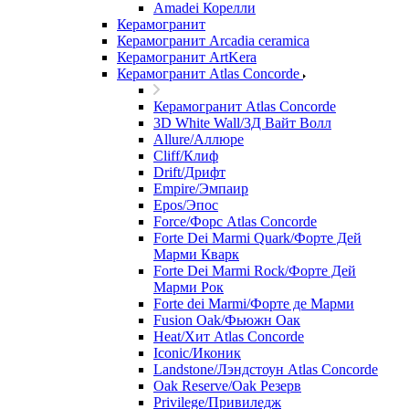
Amadei Корелли
Керамогранит
Керамогранит Arcadia ceramica
Керамогранит ArtKera
Керамогранит Atlas Concorde
Керамогранит Atlas Concorde
3D White Wall/3Д Вайт Волл
Allure/Аллюрe
Cliff/Клиф
Drift/Дрифт
Empire/Эмпаир
Epos/Эпос
Force/Фoрс Atlas Concorde
Forte Dei Marmi Quark/Форте Дей
Марми Кварк
Forte Dei Marmi Rock/Форте Дей
Марми Рок
Forte dei Marmi/Форте де Марми
Fusion Oak/Фьюжн Оак
Heat/Xит Atlas Concorde
Iconic/Иконик
Landstone/Лэндстоун Atlas Concorde
Oak Reserve/Оak Резepв
Privilege/Привиледж