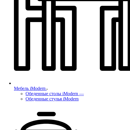
Мебель iModern
Обеденные столы iModern
—
Обеденные стулья iModern