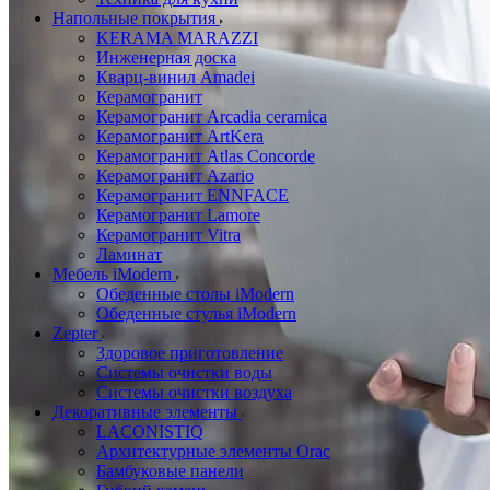
Напольные покрытия
KERAMA MARAZZI
Инженерная доска
Кварц-винил Amadei
Керамогранит
Керамогранит Arcadia ceramica
Керамогранит ArtKera
Керамогранит Atlas Concorde
Керамогранит Azario
Керамогранит ENNFACE
Керамогранит Lamore
Керамогранит Vitra
Ламинат
Мебель iModern
Обеденные столы iModern
Обеденные стулья iModern
Zepter
Здоровое приготовление
Системы очистки воды
Системы очистки воздуха
Декоративные элементы
LACONISTIQ
Архитектурные элементы Orac
Бамбуковые панели