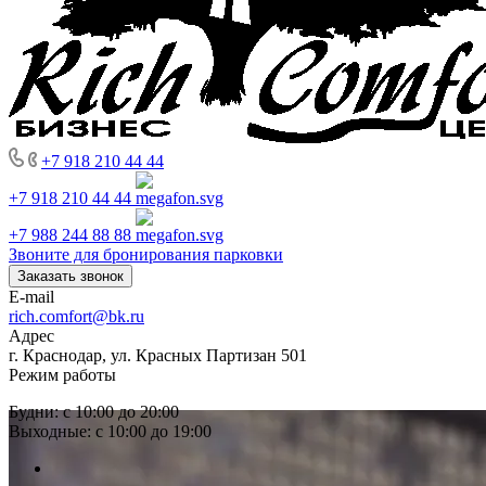
+7 918 210 44 44
+7 918 210 44 44
+7 988 244 88 88
Звоните для бронирования парковки
Заказать звонок
E-mail
rich.comfort@bk.ru
Адрес
г. Краснодар, ул. Красных Партизан 501
Режим работы
Будни: с 10:00 до 20:00
Выходные: с 10:00 до 19:00