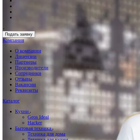
Подать заявку
Компания
О компании
Лицензии
Партнеры
Производители
Сотрудники
Отзывы
Вакансии
Реквизиты
Каталог
Кухни
Geos Ideal
Hacker
Бытовая техника
Техника для дома
Техника для кухни