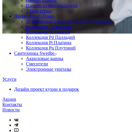
Гибкий камень
Панели из фитополимера
Тихие стены
Двери Aurum Doors
Zr Цирконий Скрытая дверь под покраску
Коллекция Co Кобальт
Коллекция Ni Никель
Коллекция Pd Палладий
Коллекция Pt Платина
Коллекция Pu Плутоний
Сантехника Swedbe
Акриловые ванны
Смесители
Электронные унитазы
Услуги
Дизайн проект кухни в подарок
Акции
Контакты
Новости