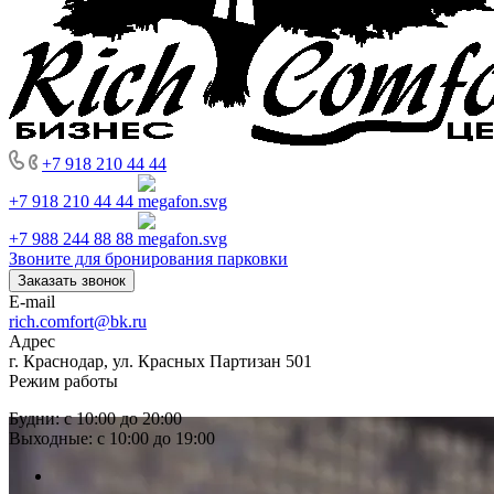
+7 918 210 44 44
+7 918 210 44 44
+7 988 244 88 88
Звоните для бронирования парковки
Заказать звонок
E-mail
rich.comfort@bk.ru
Адрес
г. Краснодар, ул. Красных Партизан 501
Режим работы
Будни: с 10:00 до 20:00
Выходные: с 10:00 до 19:00