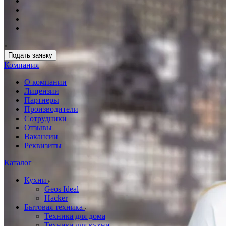
Подать заявку
Компания
О компании
Лицензии
Партнеры
Производители
Сотрудники
Отзывы
Вакансии
Реквизиты
Каталог
Кухни
Geos Ideal
Hacker
Бытовая техника
Техника для дома
Техника для кухни