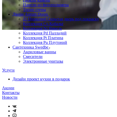
Гибкий камень
Панели из фитополимера
Тихие стены
Двери Aurum Doors
Zr Цирконий Скрытая дверь под покраску
Коллекция Co Кобальт
Коллекция Ni Никель
Коллекция Pd Палладий
Коллекция Pt Платина
Коллекция Pu Плутоний
Сантехника Swedbe
Акриловые ванны
Смесители
Электронные унитазы
Услуги
Дизайн проект кухни в подарок
Акции
Контакты
Новости