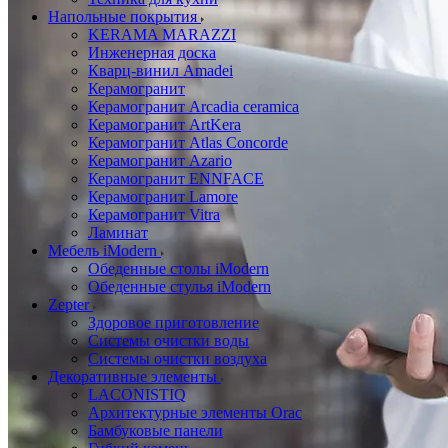
Напольные покрытия
KERAMA MARAZZI
Инженерная доска
Кварц-винил Amadei
Керамогранит
Керамогранит Arcadia ceramica
Керамогранит ArtKera
Керамогранит Atlas Concorde
Керамогранит Azario
Керамогранит ENNFACE
Керамогранит Lamore
Керамогранит Vitra
Ламинат
Мебель iModern
Обеденные столы iModern
Обеденные стулья iModern
Zepter
Здоровое приготовление
Системы очистки воды
Системы очистки воздуха
Декоративные элементы
LACONISTIQ
Архитектурные элементы Orac
Бамбуковые панели