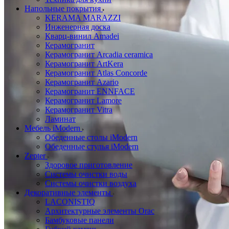
Напольные покрытия
KERAMA MARAZZI
Инженерная доска
Кварц-винил Amadei
Керамогранит
Керамогранит Arcadia ceramica
Керамогранит ArtKera
Керамогранит Atlas Concorde
Керамогранит Azario
Керамогранит ENNFACE
Керамогранит Lamore
Керамогранит Vitra
Ламинат
Мебель iModern
Обеденные столы iModern
Обеденные стулья iModern
Zepter
Здоровое приготовление
Системы очистки воды
Системы очистки воздуха
Декоративные элементы
LACONISTIQ
Архитектурные элементы Orac
Бамбуковые панели