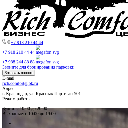
+7 918 210 44 44
+7 918 210 44 44
+7 988 244 88 88
Звоните для бронирования парковки
Заказать звонок
E-mail
rich.comfort@bk.ru
Адрес
г. Краснодар, ул. Красных Партизан 501
Режим работы
Будни: с 10:00 до 20:00
Выходные: с 10:00 до 19:00