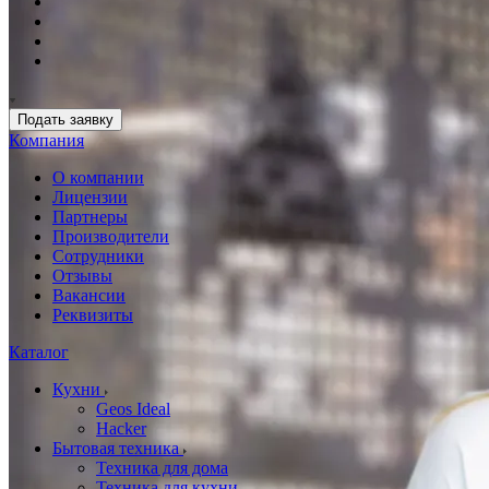
Подать заявку
Компания
О компании
Лицензии
Партнеры
Производители
Сотрудники
Отзывы
Вакансии
Реквизиты
Каталог
Кухни
Geos Ideal
Hacker
Бытовая техника
Техника для дома
Техника для кухни