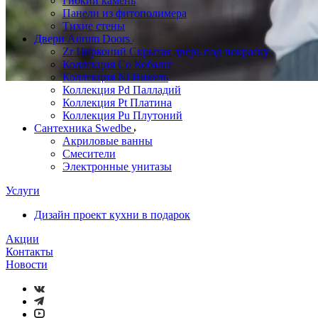
Гибкий камень
Панели из фитополимера
Тихие стены
Двери Aurum Doors
Zr Цирконий Скрытая дверь под покраску
Коллекция Co Кобальт
Коллекция Ni Никель
Коллекция Pd Палладий
Коллекция Pt Платина
Коллекция Pu Плутоний
Сантехника Swedbe
Акриловые ванны
Смесители
Электронные унитазы
Услуги
Дизайн проект кухни в подарок
Акции
Контакты
Новости