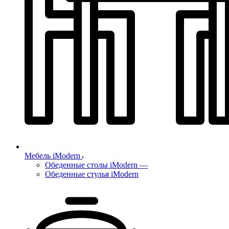
Мебель iModern
Обеденные столы iModern
—
Обеденные стулья iModern