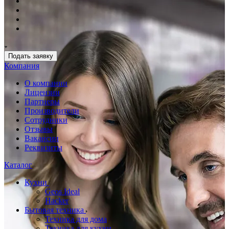
Подать заявку
Компания
О компании
Лицензии
Партнеры
Производители
Сотрудники
Отзывы
Вакансии
Реквизиты
Каталог
Кухни
Geos Ideal
Hacker
Бытовая техника
Техника для дома
Техника для кухни