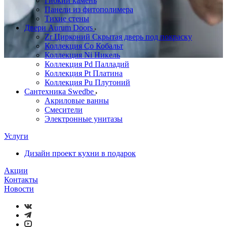
Гибкий камень
Панели из фитополимера
Тихие стены
Двери Aurum Doors
Zr Цирконий Скрытая дверь под покраску
Коллекция Co Кобальт
Коллекция Ni Никель
Коллекция Pd Палладий
Коллекция Pt Платина
Коллекция Pu Плутоний
Сантехника Swedbe
Акриловые ванны
Смесители
Электронные унитазы
Услуги
Дизайн проект кухни в подарок
Акции
Контакты
Новости