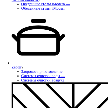
Обеденные столы iModern
—
Обеденные стулья iModern
Zepter
Здоровое приготовление
—
Системы очистки воды
—
Системы очистки воздуха