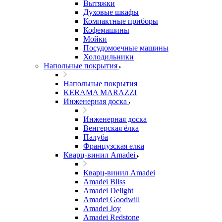
Вытяжки
Духовые шкафы
Компактные приборы
Кофемашины
Мойки
Посудомоечные машины
Холодильники
Напольные покрытия
Напольные покрытия
KERAMA MARAZZI
Инженерная доска
Инженерная доска
Венгерская ёлка
Палуба
Французская елка
Кварц-винил Amadei
Кварц-винил Amadei
Amadei Bliss
Amadei Delight
Amadei Goodwill
Amadei Joy
Amadei Redstone