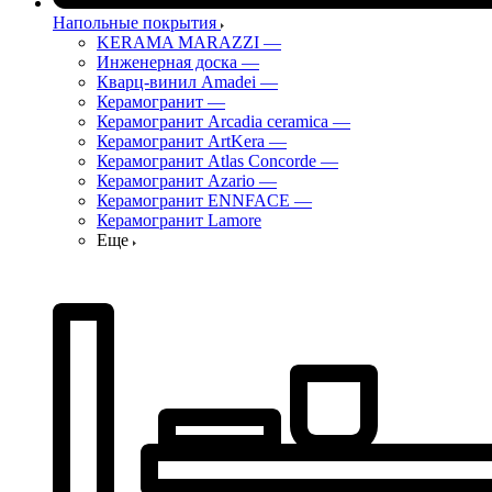
Напольные покрытия
KERAMA MARAZZI
—
Инженерная доска
—
Кварц-винил Amadei
—
Керамогранит
—
Керамогранит Arcadia ceramica
—
Керамогранит ArtKera
—
Керамогранит Atlas Concorde
—
Керамогранит Azario
—
Керамогранит ENNFACE
—
Керамогранит Lamore
Еще