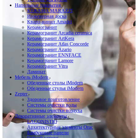
Напольные покрытия
KERAMA MARAZZI
Инженерная доска
Кварц-винил Amadei
Керамогранит
Керамогранит Arcadia ceramica
Керамогранит ArtKera
Керамогранит Atlas Concorde
Керамогранит Azario
Керамогранит ENNFACE
Керамогранит Lamore
Керамогранит Vitra
Ламинат
Мебель iModern
Обеденные столы iModern
Обеденные стулья iModern
Zepter
Здоровое приготовление
Системы очистки воды
Системы очистки воздуха
Декоративные элементы
LACONISTIQ
Архитектурные элементы Orac
Бамбуковые панели