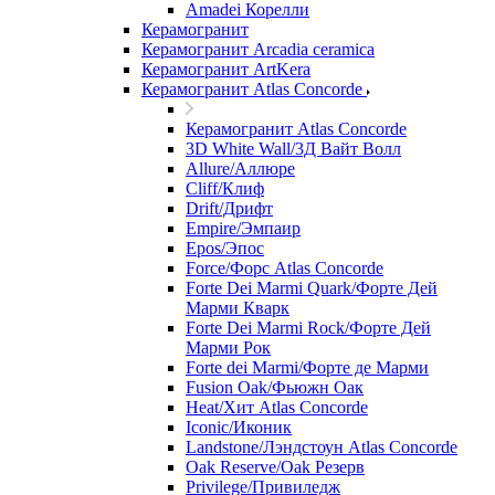
Amadei Корелли
Керамогранит
Керамогранит Arcadia ceramica
Керамогранит ArtKera
Керамогранит Atlas Concorde
Керамогранит Atlas Concorde
3D White Wall/3Д Вайт Волл
Allure/Аллюрe
Cliff/Клиф
Drift/Дрифт
Empire/Эмпаир
Epos/Эпос
Force/Фoрс Atlas Concorde
Forte Dei Marmi Quark/Форте Дей
Марми Кварк
Forte Dei Marmi Rock/Форте Дей
Марми Рок
Forte dei Marmi/Форте де Марми
Fusion Oak/Фьюжн Оак
Heat/Xит Atlas Concorde
Iconic/Иконик
Landstone/Лэндстоун Atlas Concorde
Oak Reserve/Оak Резepв
Privilege/Привиледж