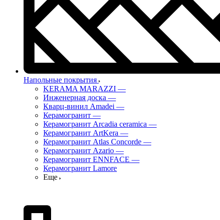
Напольные покрытия
KERAMA MARAZZI
—
Инженерная доска
—
Кварц-винил Amadei
—
Керамогранит
—
Керамогранит Arcadia ceramica
—
Керамогранит ArtKera
—
Керамогранит Atlas Concorde
—
Керамогранит Azario
—
Керамогранит ENNFACE
—
Керамогранит Lamore
Еще