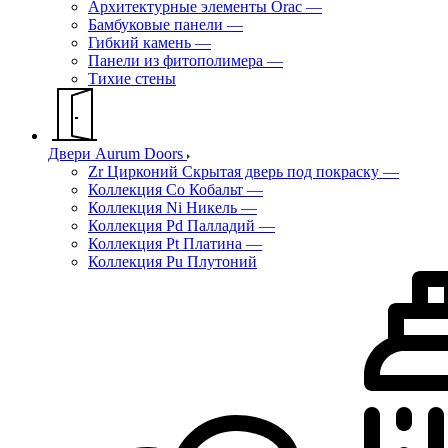
Архитектурные элементы Orac
—
Бамбуковые панели
—
Гибкий камень
—
Панели из фитополимера
—
Тихие стены
Двери Aurum Doors
Zr Цирконий Скрытая дверь под покраску
—
Коллекция Co Кобальт
—
Коллекция Ni Никель
—
Коллекция Pd Палладий
—
Коллекция Pt Платина
—
Коллекция Pu Плутоний