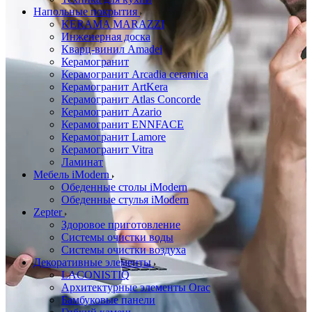
Напольные покрытия
KERAMA MARAZZI
Инженерная доска
Кварц-винил Amadei
Керамогранит
Керамогранит Arcadia ceramica
Керамогранит ArtKera
Керамогранит Atlas Concorde
Керамогранит Azario
Керамогранит ENNFACE
Керамогранит Lamore
Керамогранит Vitra
Ламинат
Мебель iModern
Обеденные столы iModern
Обеденные стулья iModern
Zepter
Здоровое приготовление
Системы очистки воды
Системы очистки воздуха
Декоративные элементы
LACONISTIQ
Архитектурные элементы Orac
Бамбуковые панели