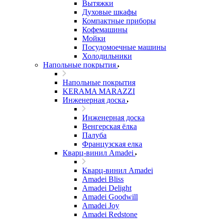
Вытяжки
Духовые шкафы
Компактные приборы
Кофемашины
Мойки
Посудомоечные машины
Холодильники
Напольные покрытия
Напольные покрытия
KERAMA MARAZZI
Инженерная доска
Инженерная доска
Венгерская ёлка
Палуба
Французская елка
Кварц-винил Amadei
Кварц-винил Amadei
Amadei Bliss
Amadei Delight
Amadei Goodwill
Amadei Joy
Amadei Redstone