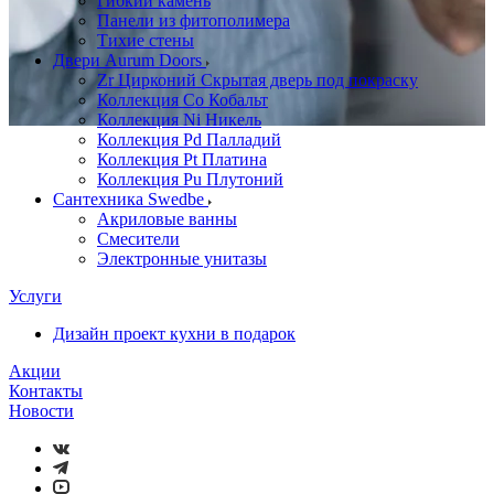
Гибкий камень
Панели из фитополимера
Тихие стены
Двери Aurum Doors
Zr Цирконий Скрытая дверь под покраску
Коллекция Co Кобальт
Коллекция Ni Никель
Коллекция Pd Палладий
Коллекция Pt Платина
Коллекция Pu Плутоний
Сантехника Swedbe
Акриловые ванны
Смесители
Электронные унитазы
Услуги
Дизайн проект кухни в подарок
Акции
Контакты
Новости