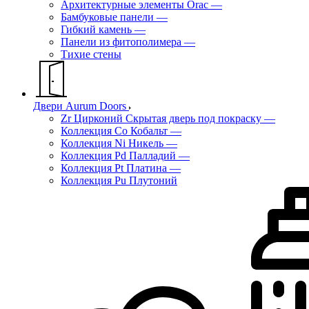
Архитектурные элементы Orac
—
Бамбуковые панели
—
Гибкий камень
—
Панели из фитополимера
—
Тихие стены
Двери Aurum Doors
Zr Цирконий Скрытая дверь под покраску
—
Коллекция Co Кобальт
—
Коллекция Ni Никель
—
Коллекция Pd Палладий
—
Коллекция Pt Платина
—
Коллекция Pu Плутоний