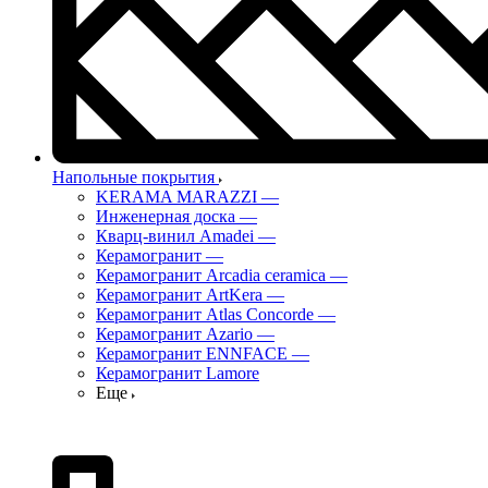
Напольные покрытия
KERAMA MARAZZI
—
Инженерная доска
—
Кварц-винил Amadei
—
Керамогранит
—
Керамогранит Arcadia ceramica
—
Керамогранит ArtKera
—
Керамогранит Atlas Concorde
—
Керамогранит Azario
—
Керамогранит ENNFACE
—
Керамогранит Lamore
Еще