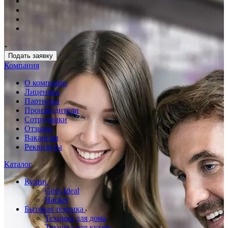
Подать заявку
Компания
О компании
Лицензии
Партнеры
Производители
Сотрудники
Отзывы
Вакансии
Реквизиты
Каталог
Кухни
Geos Ideal
Hacker
Бытовая техника
Техника для дома
Техника для кухни