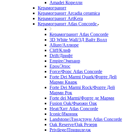
Amadei Корелли
Керамогранит
Керамогранит Arcadia ceramica
Керамогранит ArtKera
Керамогранит Atlas Concorde
Керамогранит Atlas Concorde
3D White Wall/3Д Вайт Волл
Allure/Аллюрe
Cliff/Клиф
Drift/Дрифт
Empire/Эмпаир
Epos/Эпос
Force/Фoрс Atlas Concorde
Forte Dei Marmi Quark/Форте Дей
Марми Кварк
Forte Dei Marmi Rock/Форте Дей
Марми Рок
Forte dei Marmi/Форте де Марми
Fusion Oak/Фьюжн Оак
Heat/Xит Atlas Concorde
Iconic/Иконик
Landstone/Лэндстоун Atlas Concorde
Oak Reserve/Оak Резepв
Privilege/Привиледж