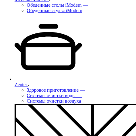
Обеденные столы iModern
—
Обеденные стулья iModern
Zepter
Здоровое приготовление
—
Системы очистки воды
—
Системы очистки воздуха