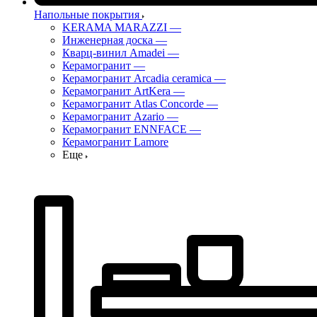
Напольные покрытия
KERAMA MARAZZI
—
Инженерная доска
—
Кварц-винил Amadei
—
Керамогранит
—
Керамогранит Arcadia ceramica
—
Керамогранит ArtKera
—
Керамогранит Atlas Concorde
—
Керамогранит Azario
—
Керамогранит ENNFACE
—
Керамогранит Lamore
Еще