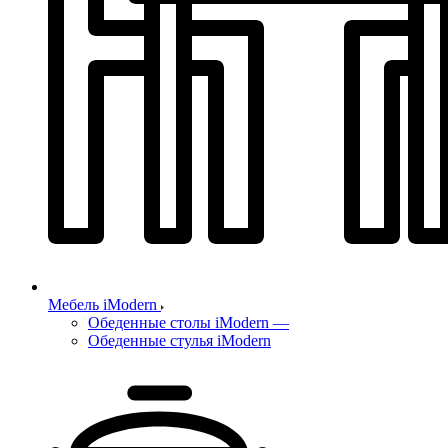
Мебель iModern
Обеденные столы iModern
—
Обеденные стулья iModern