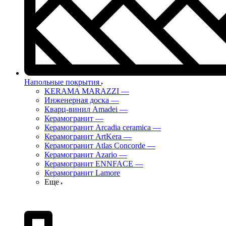
Напольные покрытия
KERAMA MARAZZI
—
Инженерная доска
—
Кварц-винил Amadei
—
Керамогранит
—
Керамогранит Arcadia ceramica
—
Керамогранит ArtKera
—
Керамогранит Atlas Concorde
—
Керамогранит Azario
—
Керамогранит ENNFACE
—
Керамогранит Lamore
Еще