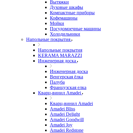
Вытяжки
Духовые шкафы
Компактные приборы
Кофемашины
Мойки
Посудомоечные машины
Холодильники
Напольные покрытия
Напольные покрытия
KERAMA MARAZZI
Инженерная доска
Инженерная доска
Венгерская ёлка
Палуба
Французская елка
Кварц-винил Amadei
Кварц-винил Amadei
Amadei Bliss
Amadei Delight
Amadei Goodwill
Amadei Joy
Amadei Redstone