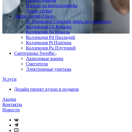
Гибкий камень
Панели из фитополимера
Тихие стены
Двери Aurum Doors
Zr Цирконий Скрытая дверь под покраску
Коллекция Co Кобальт
Коллекция Ni Никель
Коллекция Pd Палладий
Коллекция Pt Платина
Коллекция Pu Плутоний
Сантехника Swedbe
Акриловые ванны
Смесители
Электронные унитазы
Услуги
Дизайн проект кухни в подарок
Акции
Контакты
Новости