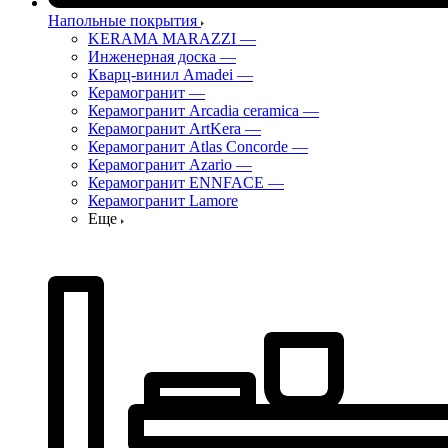
Напольные покрытия
KERAMA MARAZZI
—
Инженерная доска
—
Кварц-винил Amadei
—
Керамогранит
—
Керамогранит Arcadia ceramica
—
Керамогранит ArtKera
—
Керамогранит Atlas Concorde
—
Керамогранит Azario
—
Керамогранит ENNFACE
—
Керамогранит Lamore
Еще