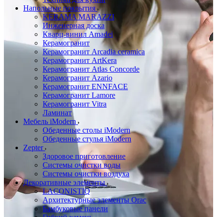
Напольные покрытия
KERAMA MARAZZI
Инженерная доска
Кварц-винил Amadei
Керамогранит
Керамогранит Arcadia ceramica
Керамогранит ArtKera
Керамогранит Atlas Concorde
Керамогранит Azario
Керамогранит ENNFACE
Керамогранит Lamore
Керамогранит Vitra
Ламинат
Мебель iModern
Обеденные столы iModern
Обеденные стулья iModern
Zepter
Здоровое приготовление
Системы очистки воды
Системы очистки воздуха
Декоративные элементы
LACONISTIQ
Архитектурные элементы Orac
Бамбуковые панели