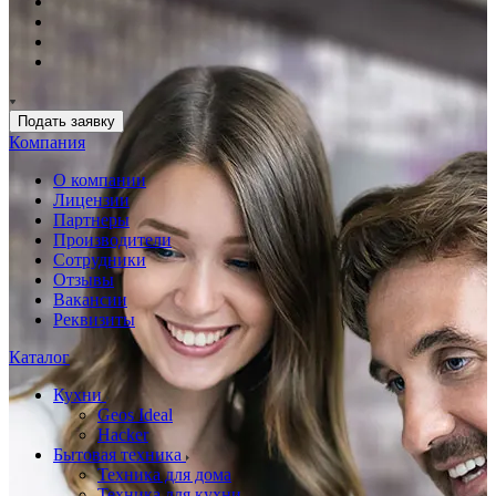
Подать заявку
Компания
О компании
Лицензии
Партнеры
Производители
Сотрудники
Отзывы
Вакансии
Реквизиты
Каталог
Кухни
Geos Ideal
Hacker
Бытовая техника
Техника для дома
Техника для кухни