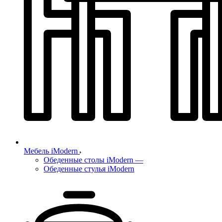
Мебель iModern
Обеденные столы iModern
—
Обеденные стулья iModern