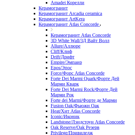
Amadei Корелли
Керамогранит
Керамогранит Arcadia ceramica
Керамогранит ArtKera
Керамогранит Atlas Concorde
Керамогранит Atlas Concorde
3D White Wall/3Д Вайт Волл
Allure/Аллюрe
Cliff/Клиф
Drift/Дрифт
Empire/Эмпаир
Epos/Эпос
Force/Фoрс Atlas Concorde
Forte Dei Marmi Quark/Форте Дей
Марми Кварк
Forte Dei Marmi Rock/Форте Дей
Марми Рок
Forte dei Marmi/Форте де Марми
Fusion Oak/Фьюжн Оак
Heat/Xит Atlas Concorde
Iconic/Иконик
Landstone/Лэндстоун Atlas Concorde
Oak Reserve/Оak Резepв
Privilege/Привиледж