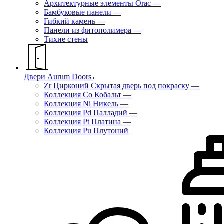
Архитектурные элементы Orac
—
Бамбуковые панели
—
Гибкий камень
—
Панели из фитополимера
—
Тихие стены
Двери Aurum Doors
Zr Цирконий Скрытая дверь под покраску
—
Коллекция Co Кобальт
—
Коллекция Ni Никель
—
Коллекция Pd Палладий
—
Коллекция Pt Платина
—
Коллекция Pu Плутоний