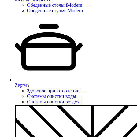
Обеденные столы iModern
—
Обеденные стулья iModern
Zepter
Здоровое приготовление
—
Системы очистки воды
—
Системы очистки воздуха