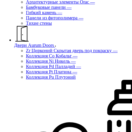
Архитектурные элементы Orac
—
Бамбуковые панели
—
Гибкий камень
—
Панели из фитополимера
—
Тихие стены
Двери Aurum Doors
Zr Цирконий Скрытая дверь под покраску
—
Коллекция Co Кобальт
—
Коллекция Ni Никель
—
Коллекция Pd Палладий
—
Коллекция Pt Платина
—
Коллекция Pu Плутоний