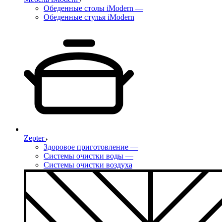
Обеденные столы iModern
—
Обеденные стулья iModern
Zepter
Здоровое приготовление
—
Системы очистки воды
—
Системы очистки воздуха