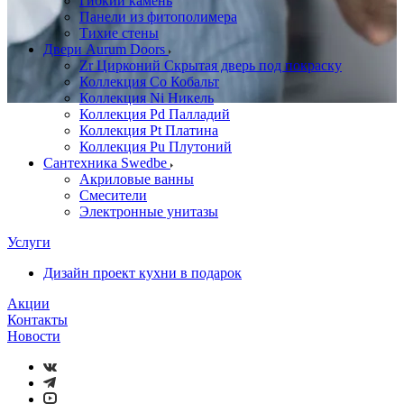
Гибкий камень
Панели из фитополимера
Тихие стены
Двери Aurum Doors
Zr Цирконий Скрытая дверь под покраску
Коллекция Co Кобальт
Коллекция Ni Никель
Коллекция Pd Палладий
Коллекция Pt Платина
Коллекция Pu Плутоний
Сантехника Swedbe
Акриловые ванны
Смесители
Электронные унитазы
Услуги
Дизайн проект кухни в подарок
Акции
Контакты
Новости