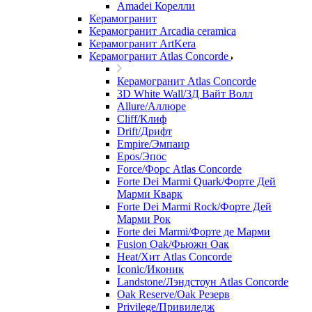
Amadei Корелли
Керамогранит
Керамогранит Arcadia ceramica
Керамогранит ArtKera
Керамогранит Atlas Concorde
Керамогранит Atlas Concorde
3D White Wall/3Д Вайт Волл
Allure/Аллюрe
Cliff/Клиф
Drift/Дрифт
Empire/Эмпаир
Epos/Эпос
Force/Фoрс Atlas Concorde
Forte Dei Marmi Quark/Форте Дей
Марми Кварк
Forte Dei Marmi Rock/Форте Дей
Марми Рок
Forte dei Marmi/Форте де Марми
Fusion Oak/Фьюжн Оак
Heat/Xит Atlas Concorde
Iconic/Иконик
Landstone/Лэндстоун Atlas Concorde
Oak Reserve/Оak Резepв
Privilege/Привиледж