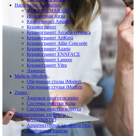
Напольные покрытия
KERAMA MARAZZI
Инженерная доска
Кварц-винил Amadei
Керамогранит
Керамогранит Arcadia ceramica
Керамогранит ArtKera
Керамогранит Atlas Concorde
Керамогранит Azario
Керамогранит ENNFACE
Керамогранит Lamore
Керамогранит Vitra
Ламинат
Мебель iModern
Обеденные столы iModern
Обеденные стулья iModern
Zepter
Здоровое приготовление
Системы очистки воды
Системы очистки воздуха
Декоративные элементы
LACONISTIQ
Архитектурные элементы Orac
Бамбуковые панели