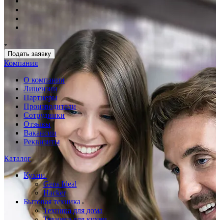
Подать заявку
Компания
О компании
Лицензии
Партнеры
Производители
Сотрудники
Отзывы
Вакансии
Реквизиты
Каталог
Кухни
Geos Ideal
Hacker
Бытовая техника
Техника для дома
Техника для кухни