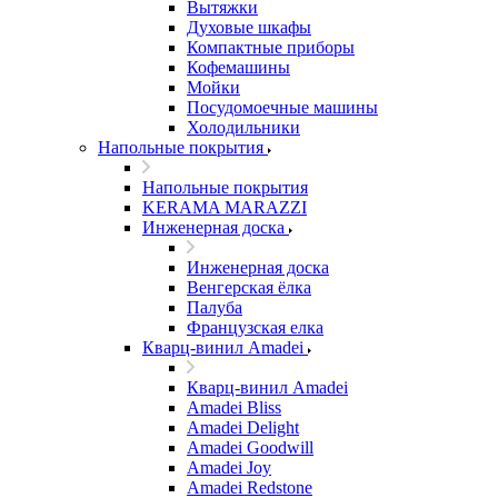
Вытяжки
Духовые шкафы
Компактные приборы
Кофемашины
Мойки
Посудомоечные машины
Холодильники
Напольные покрытия
Напольные покрытия
KERAMA MARAZZI
Инженерная доска
Инженерная доска
Венгерская ёлка
Палуба
Французская елка
Кварц-винил Amadei
Кварц-винил Amadei
Amadei Bliss
Amadei Delight
Amadei Goodwill
Amadei Joy
Amadei Redstone