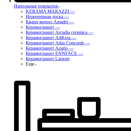
Напольные покрытия
KERAMA MARAZZI
—
Инженерная доска
—
Кварц-винил Amadei
—
Керамогранит
—
Керамогранит Arcadia ceramica
—
Керамогранит ArtKera
—
Керамогранит Atlas Concorde
—
Керамогранит Azario
—
Керамогранит ENNFACE
—
Керамогранит Lamore
Еще