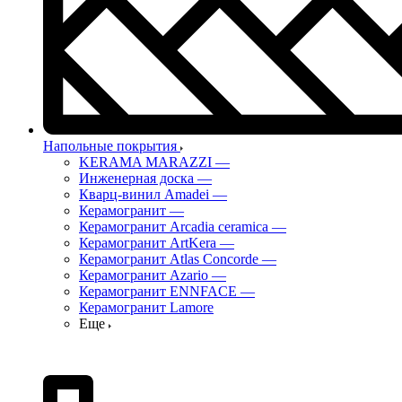
Напольные покрытия
KERAMA MARAZZI
—
Инженерная доска
—
Кварц-винил Amadei
—
Керамогранит
—
Керамогранит Arcadia ceramica
—
Керамогранит ArtKera
—
Керамогранит Atlas Concorde
—
Керамогранит Azario
—
Керамогранит ENNFACE
—
Керамогранит Lamore
Еще