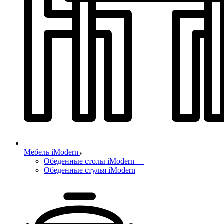
Мебель iModern
Обеденные столы iModern
—
Обеденные стулья iModern