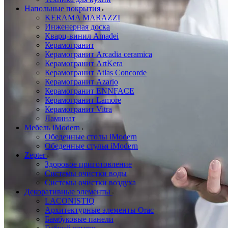
Напольные покрытия
KERAMA MARAZZI
Инженерная доска
Кварц-винил Amadei
Керамогранит
Керамогранит Arcadia ceramica
Керамогранит ArtKera
Керамогранит Atlas Concorde
Керамогранит Azario
Керамогранит ENNFACE
Керамогранит Lamore
Керамогранит Vitra
Ламинат
Мебель iModern
Обеденные столы iModern
Обеденные стулья iModern
Zepter
Здоровое приготовление
Системы очистки воды
Системы очистки воздуха
Декоративные элементы
LACONISTIQ
Архитектурные элементы Orac
Бамбуковые панели