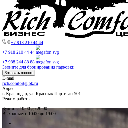
+7 918 210 44 44
+7 918 210 44 44
+7 988 244 88 88
Звоните для бронирования парковки
Заказать звонок
E-mail
rich.comfort@bk.ru
Адрес
г. Краснодар, ул. Красных Партизан 501
Режим работы
Будни: с 10:00 до 20:00
Выходные: с 10:00 до 19:00