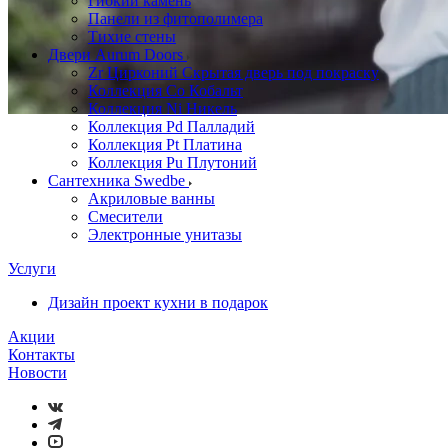
Гибкий камень
Панели из фитополимера
Тихие стены
Двери Aurum Doors
Zr Цирконий Скрытая дверь под покраску
Коллекция Co Кобальт
Коллекция Ni Никель
Коллекция Pd Палладий
Коллекция Pt Платина
Коллекция Pu Плутоний
Сантехника Swedbe
Акриловые ванны
Смесители
Электронные унитазы
Услуги
Дизайн проект кухни в подарок
Акции
Контакты
Новости