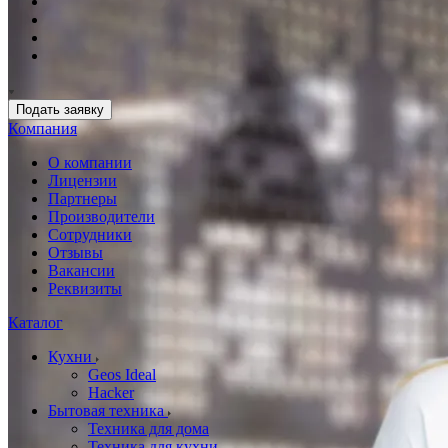
Подать заявку
Компания
О компании
Лицензии
Партнеры
Производители
Сотрудники
Отзывы
Вакансии
Реквизиты
Каталог
Кухни
Geos Ideal
Hacker
Бытовая техника
Техника для дома
Техника для кухни