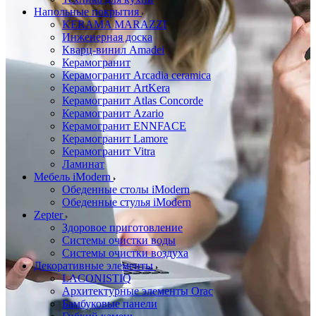
Напольные покрытия
KERAMA MARAZZI
Инженерная доска
Кварц-винил Amadei
Керамогранит
Керамогранит Arcadia ceramica
Керамогранит ArtKera
Керамогранит Atlas Concorde
Керамогранит Azario
Керамогранит ENNFACE
Керамогранит Lamore
Керамогранит Vitra
Ламинат
Мебель iModern
Обеденные столы iModern
Обеденные стулья iModern
Zepter
Здоровое приготовление
Системы очистки воды
Системы очистки воздуха
Декоративные элементы
LACONISTIQ
Архитектурные элементы Orac
Бамбуковые панели