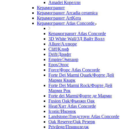
Amadei Корелли
Керамогранит
Керамогранит Arcadia ceramica
Керамогранит ArtKera
Керамогранит Atlas Concorde
Керамогранит Atlas Concorde
3D White Wall/3Д Вайт Волл
Allure/Аллюрe
Cliff/Клиф
Drift/Дрифт
Empire/Эмпаир
Epos/Эпос
Force/Фoрс Atlas Concorde
Forte Dei Marmi Quark/Форте Дей
Марми Кварк
Forte Dei Marmi Rock/Форте Дей
Марми Рок
Forte dei Marmi/Форте де Марми
Fusion Oak/Фьюжн Оак
Heat/Xит Atlas Concorde
Iconic/Иконик
Landstone/Лэндстоун Atlas Concorde
Oak Reserve/Оak Резepв
Privilege/Привиледж