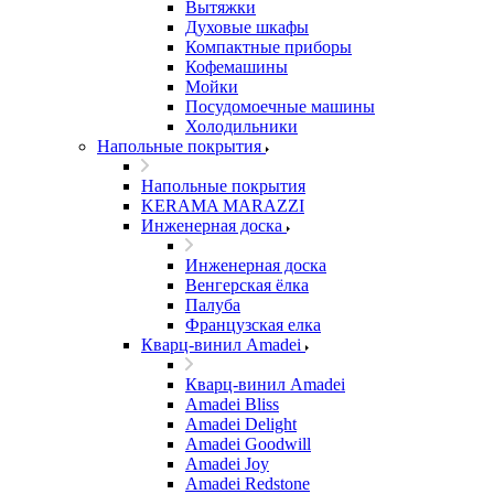
Вытяжки
Духовые шкафы
Компактные приборы
Кофемашины
Мойки
Посудомоечные машины
Холодильники
Напольные покрытия
Напольные покрытия
KERAMA MARAZZI
Инженерная доска
Инженерная доска
Венгерская ёлка
Палуба
Французская елка
Кварц-винил Amadei
Кварц-винил Amadei
Amadei Bliss
Amadei Delight
Amadei Goodwill
Amadei Joy
Amadei Redstone