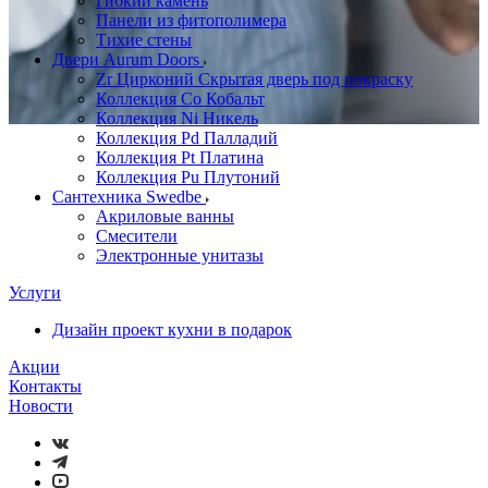
Гибкий камень
Панели из фитополимера
Тихие стены
Двери Aurum Doors
Zr Цирконий Скрытая дверь под покраску
Коллекция Co Кобальт
Коллекция Ni Никель
Коллекция Pd Палладий
Коллекция Pt Платина
Коллекция Pu Плутоний
Сантехника Swedbe
Акриловые ванны
Смесители
Электронные унитазы
Услуги
Дизайн проект кухни в подарок
Акции
Контакты
Новости