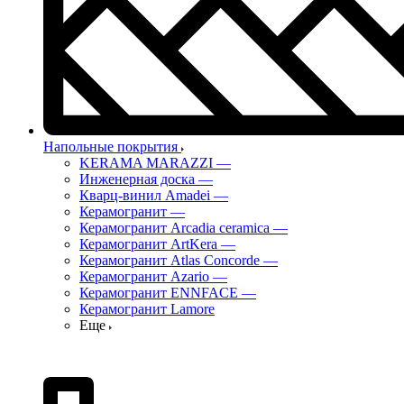
Напольные покрытия
KERAMA MARAZZI
—
Инженерная доска
—
Кварц-винил Amadei
—
Керамогранит
—
Керамогранит Arcadia ceramica
—
Керамогранит ArtKera
—
Керамогранит Atlas Concorde
—
Керамогранит Azario
—
Керамогранит ENNFACE
—
Керамогранит Lamore
Еще