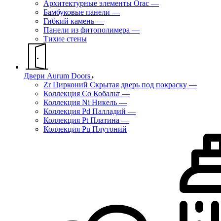
Архитектурные элементы Orac
—
Бамбуковые панели
—
Гибкий камень
—
Панели из фитополимера
—
Тихие стены
Двери Aurum Doors
Zr Цирконий Скрытая дверь под покраску
—
Коллекция Co Кобальт
—
Коллекция Ni Никель
—
Коллекция Pd Палладий
—
Коллекция Pt Платина
—
Коллекция Pu Плутоний