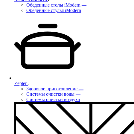
Обеденные столы iModern
—
Обеденные стулья iModern
Zepter
Здоровое приготовление
—
Системы очистки воды
—
Системы очистки воздуха