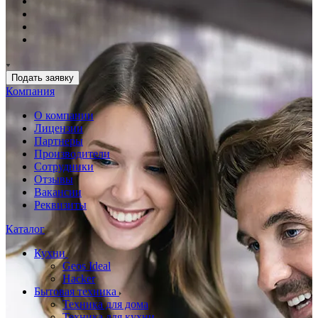
Подать заявку
Компания
О компании
Лицензии
Партнеры
Производители
Сотрудники
Отзывы
Вакансии
Реквизиты
Каталог
Кухни
Geos Ideal
Hacker
Бытовая техника
Техника для дома
Техника для кухни