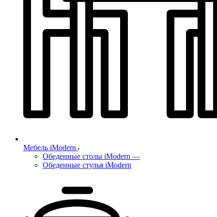
Мебель iModern
Обеденные столы iModern
—
Обеденные стулья iModern