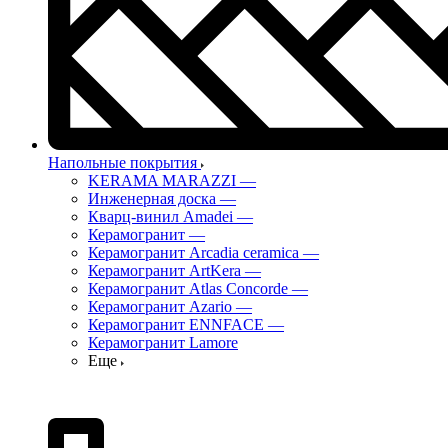
Напольные покрытия
KERAMA MARAZZI
—
Инженерная доска
—
Кварц-винил Amadei
—
Керамогранит
—
Керамогранит Arcadia ceramica
—
Керамогранит ArtKera
—
Керамогранит Atlas Concorde
—
Керамогранит Azario
—
Керамогранит ENNFACE
—
Керамогранит Lamore
Еще