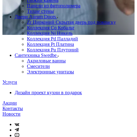
Гибкий камень
Панели из фитополимера
Тихие стены
Двери Aurum Doors
Zr Цирконий Скрытая дверь под покраску
Коллекция Co Кобальт
Коллекция Ni Никель
Коллекция Pd Палладий
Коллекция Pt Платина
Коллекция Pu Плутоний
Сантехника Swedbe
Акриловые ванны
Смесители
Электронные унитазы
Услуги
Дизайн проект кухни в подарок
Акции
Контакты
Новости