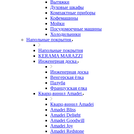
Вытяжки
Духовые шкафы
Компактные приборы
Кофемашины
Мойки
Посудомоечные машины
Холодильники
Напольные покрытия
Напольные покрытия
KERAMA MARAZZI
Инженерная доска
Инженерная доска
Венгерская ёлка
Палуба
Французская елка
Кварц-винил Amadei
Кварц-винил Amadei
Amadei Bliss
Amadei Delight
Amadei Goodwill
Amadei Joy
Amadei Redstone