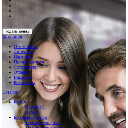
Подать заявку
Компания
О компании
Лицензии
Партнеры
Производители
Сотрудники
Отзывы
Вакансии
Реквизиты
Каталог
Кухни
Geos Ideal
Hacker
Бытовая техника
Техника для дома
Техника для кухни