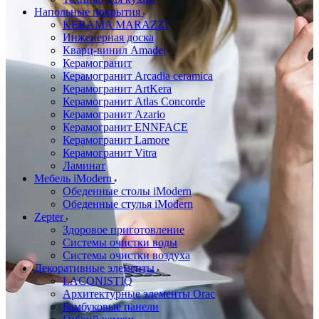
Напольные покрытия
KERAMA MARAZZI
Инженерная доска
Кварц-винил Amadei
Керамогранит
Керамогранит Arcadia ceramica
Керамогранит ArtKera
Керамогранит Atlas Concorde
Керамогранит Azario
Керамогранит ENNFACE
Керамогранит Lamore
Керамогранит Vitra
Ламинат
Мебель iModern
Обеденные столы iModern
Обеденные стулья iModern
Zepter
Здоровое приготовление
Системы очистки воды
Системы очистки воздуха
Декоративные элементы
LACONISTIQ
Архитектурные элементы Orac
Бамбуковые панели