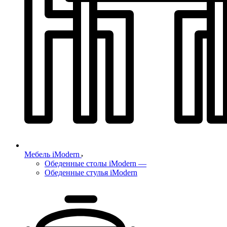
Мебель iModern
Обеденные столы iModern
—
Обеденные стулья iModern