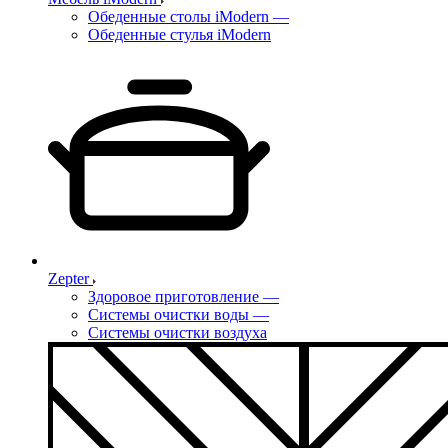
Обеденные столы iModern
—
Обеденные стулья iModern
Zepter
Здоровое приготовление
—
Системы очистки воды
—
Системы очистки воздуха