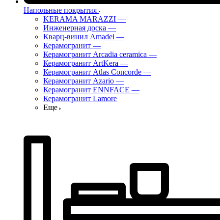
Напольные покрытия
KERAMA MARAZZI
—
Инженерная доска
—
Кварц-винил Amadei
—
Керамогранит
—
Керамогранит Arcadia ceramica
—
Керамогранит ArtKera
—
Керамогранит Atlas Concorde
—
Керамогранит Azario
—
Керамогранит ENNFACE
—
Керамогранит Lamore
Еще