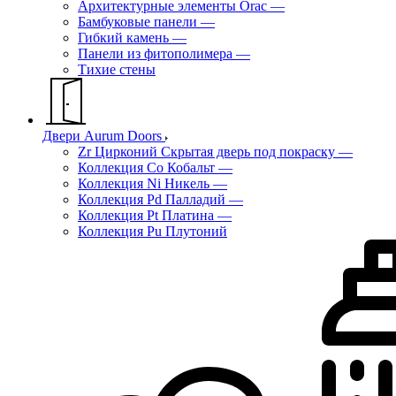
Архитектурные элементы Orac
—
Бамбуковые панели
—
Гибкий камень
—
Панели из фитополимера
—
Тихие стены
Двери Aurum Doors
Zr Цирконий Скрытая дверь под покраску
—
Коллекция Co Кобальт
—
Коллекция Ni Никель
—
Коллекция Pd Палладий
—
Коллекция Pt Платина
—
Коллекция Pu Плутоний