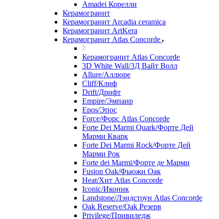
Amadei Корелли
Керамогранит
Керамогранит Arcadia ceramica
Керамогранит ArtKera
Керамогранит Atlas Concorde
Керамогранит Atlas Concorde
3D White Wall/3Д Вайт Волл
Allure/Аллюрe
Cliff/Клиф
Drift/Дрифт
Empire/Эмпаир
Epos/Эпос
Force/Фoрс Atlas Concorde
Forte Dei Marmi Quark/Форте Дей
Марми Кварк
Forte Dei Marmi Rock/Форте Дей
Марми Рок
Forte dei Marmi/Форте де Марми
Fusion Oak/Фьюжн Оак
Heat/Xит Atlas Concorde
Iconic/Иконик
Landstone/Лэндстоун Atlas Concorde
Oak Reserve/Оak Резepв
Privilege/Привиледж