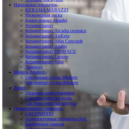
Напольные покрытия
KERAMA MARAZZI
Инженерная доска
Кварц-винил Amadei
Керамогранит
Керамогранит Arcadia ceramica
Керамогранит ArtKera
Керамогранит Atlas Concorde
Керамогранит Azario
Керамогранит ENNFACE
Керамогранит Lamore
Керамогранит Vitra
Ламинат
Мебель iModern
Обеденные столы iModern
Обеденные стулья iModern
Zepter
Здоровое приготовление
Системы очистки воды
Системы очистки воздуха
Декоративные элементы
LACONISTIQ
Архитектурные элементы Orac
Бамбуковые панели