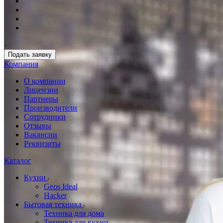
Подать заявку
Компания
О компании
Лицензии
Партнеры
Производители
Сотрудники
Отзывы
Вакансии
Реквизиты
Каталог
Кухни
Geos Ideal
Hacker
Бытовая техника
Техника для дома
Техника для кухни