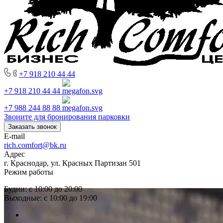
+7 918 210 44 44
+7 918 210 44 44
+7 988 244 88 88
Звоните для бронирования парковки
Заказать звонок
E-mail
rich.comfort@bk.ru
Адрес
г. Краснодар, ул. Красных Партизан 501
Режим работы
Будни: с 10:00 до 20:00
Выходные: с 10:00 до 19:00