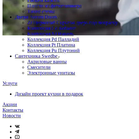
Гибкий камень
Панели из фитополимера
Тихие стены
Двери Aurum Doors
Zr Цирконий Скрытая дверь под покраску
Коллекция Co Кобальт
Коллекция Ni Никель
Коллекция Pd Палладий
Коллекция Pt Платина
Коллекция Pu Плутоний
Сантехника Swedbe
Акриловые ванны
Смесители
Электронные унитазы
Услуги
Дизайн проект кухни в подарок
Акции
Контакты
Новости