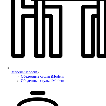
Мебель iModern
Обеденные столы iModern
—
Обеденные стулья iModern