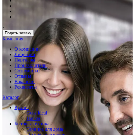
Подать заявку
Компания
О компании
Лицензии
Партнеры
Производители
Сотрудники
Отзывы
Вакансии
Реквизиты
Каталог
Кухни
Geos Ideal
Hacker
Бытовая техника
Техника для дома
Техника для кухни