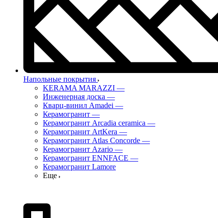
Напольные покрытия
KERAMA MARAZZI
—
Инженерная доска
—
Кварц-винил Amadei
—
Керамогранит
—
Керамогранит Arcadia ceramica
—
Керамогранит ArtKera
—
Керамогранит Atlas Concorde
—
Керамогранит Azario
—
Керамогранит ENNFACE
—
Керамогранит Lamore
Еще