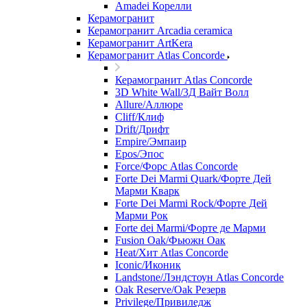
Amadei Корелли
Керамогранит
Керамогранит Arcadia ceramica
Керамогранит ArtKera
Керамогранит Atlas Concorde
Керамогранит Atlas Concorde
3D White Wall/3Д Вайт Волл
Allure/Аллюрe
Cliff/Клиф
Drift/Дрифт
Empire/Эмпаир
Epos/Эпос
Force/Фoрс Atlas Concorde
Forte Dei Marmi Quark/Форте Дей
Марми Кварк
Forte Dei Marmi Rock/Форте Дей
Марми Рок
Forte dei Marmi/Форте де Марми
Fusion Oak/Фьюжн Оак
Heat/Xит Atlas Concorde
Iconic/Иконик
Landstone/Лэндстоун Atlas Concorde
Oak Reserve/Оak Резepв
Privilege/Привиледж