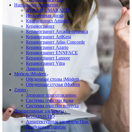
Напольные покрытия
KERAMA MARAZZI
Инженерная доска
Кварц-винил Amadei
Керамогранит
Керамогранит Arcadia ceramica
Керамогранит ArtKera
Керамогранит Atlas Concorde
Керамогранит Azario
Керамогранит ENNFACE
Керамогранит Lamore
Керамогранит Vitra
Ламинат
Мебель iModern
Обеденные столы iModern
Обеденные стулья iModern
Zepter
Здоровое приготовление
Системы очистки воды
Системы очистки воздуха
Декоративные элементы
LACONISTIQ
Архитектурные элементы Orac
Бамбуковые панели