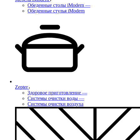
Обеденные столы iModern
—
Обеденные стулья iModern
Zepter
Здоровое приготовление
—
Системы очистки воды
—
Системы очистки воздуха