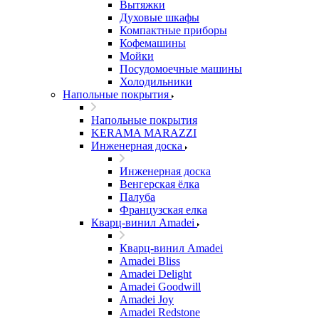
Вытяжки
Духовые шкафы
Компактные приборы
Кофемашины
Мойки
Посудомоечные машины
Холодильники
Напольные покрытия
Напольные покрытия
KERAMA MARAZZI
Инженерная доска
Инженерная доска
Венгерская ёлка
Палуба
Французская елка
Кварц-винил Amadei
Кварц-винил Amadei
Amadei Bliss
Amadei Delight
Amadei Goodwill
Amadei Joy
Amadei Redstone