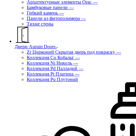
Архитектурные элементы Orac
—
Бамбуковые панели
—
Гибкий камень
—
Панели из фитополимера
—
Тихие стены
Двери Aurum Doors
Zr Цирконий Скрытая дверь под покраску
—
Коллекция Co Кобальт
—
Коллекция Ni Никель
—
Коллекция Pd Палладий
—
Коллекция Pt Платина
—
Коллекция Pu Плутоний