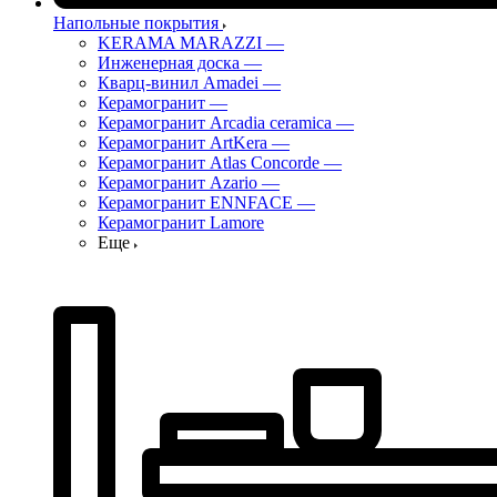
Напольные покрытия
KERAMA MARAZZI
—
Инженерная доска
—
Кварц-винил Amadei
—
Керамогранит
—
Керамогранит Arcadia ceramica
—
Керамогранит ArtKera
—
Керамогранит Atlas Concorde
—
Керамогранит Azario
—
Керамогранит ENNFACE
—
Керамогранит Lamore
Еще