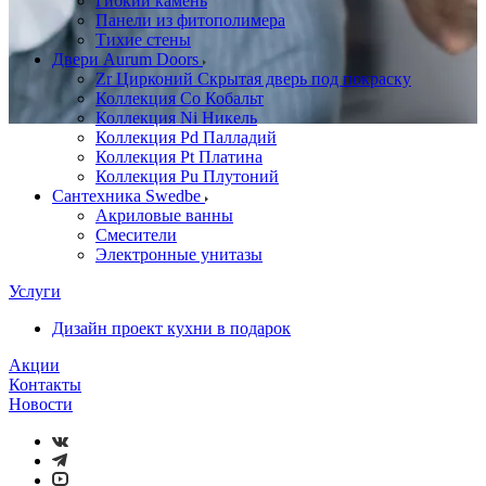
Гибкий камень
Панели из фитополимера
Тихие стены
Двери Aurum Doors
Zr Цирконий Скрытая дверь под покраску
Коллекция Co Кобальт
Коллекция Ni Никель
Коллекция Pd Палладий
Коллекция Pt Платина
Коллекция Pu Плутоний
Сантехника Swedbe
Акриловые ванны
Смесители
Электронные унитазы
Услуги
Дизайн проект кухни в подарок
Акции
Контакты
Новости