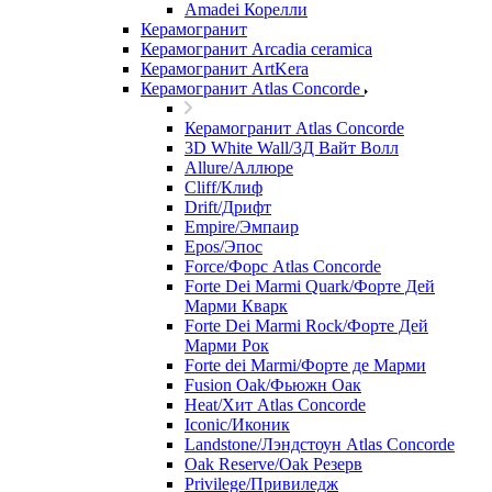
Amadei Корелли
Керамогранит
Керамогранит Arcadia ceramica
Керамогранит ArtKera
Керамогранит Atlas Concorde
Керамогранит Atlas Concorde
3D White Wall/3Д Вайт Волл
Allure/Аллюрe
Cliff/Клиф
Drift/Дрифт
Empire/Эмпаир
Epos/Эпос
Force/Фoрс Atlas Concorde
Forte Dei Marmi Quark/Форте Дей
Марми Кварк
Forte Dei Marmi Rock/Форте Дей
Марми Рок
Forte dei Marmi/Форте де Марми
Fusion Oak/Фьюжн Оак
Heat/Xит Atlas Concorde
Iconic/Иконик
Landstone/Лэндстоун Atlas Concorde
Oak Reserve/Оak Резepв
Privilege/Привиледж