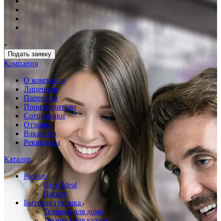
Подать заявку
Компания
О компании
Лицензии
Партнеры
Производители
Сотрудники
Отзывы
Вакансии
Реквизиты
Каталог
Кухни
Geos Ideal
Hacker
Бытовая техника
Техника для дома
Техника для кухни