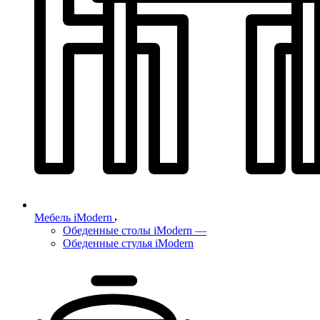
Мебель iModern
Обеденные столы iModern
—
Обеденные стулья iModern