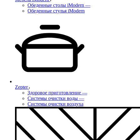
Обеденные столы iModern
—
Обеденные стулья iModern
Zepter
Здоровое приготовление
—
Системы очистки воды
—
Системы очистки воздуха