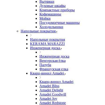
Вытяжки
Духовые шкафы
Компактные приборы
Кофемашины
Мойки
Посудомоечные машины
Холодильники
Напольные покрытия
Напольные покрытия
KERAMA MARAZZI
Инженерная доска
Инженерная доска
Венгерская ёлка
Палуба
Французская елка
Кварц-винил Amadei
Кварц-винил Amadei
Amadei Bliss
Amadei Delight
Amadei Goodwill
Amadei Joy
Amadei Redstone