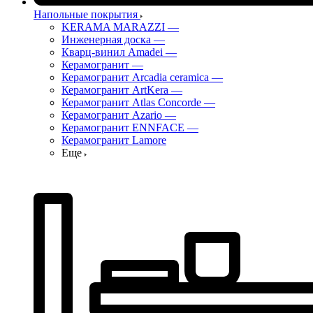
Напольные покрытия
KERAMA MARAZZI
—
Инженерная доска
—
Кварц-винил Amadei
—
Керамогранит
—
Керамогранит Arcadia ceramica
—
Керамогранит ArtKera
—
Керамогранит Atlas Concorde
—
Керамогранит Azario
—
Керамогранит ENNFACE
—
Керамогранит Lamore
Еще