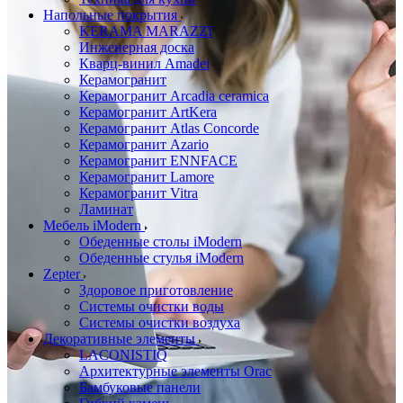
Напольные покрытия
KERAMA MARAZZI
Инженерная доска
Кварц-винил Amadei
Керамогранит
Керамогранит Arcadia ceramica
Керамогранит ArtKera
Керамогранит Atlas Concorde
Керамогранит Azario
Керамогранит ENNFACE
Керамогранит Lamore
Керамогранит Vitra
Ламинат
Мебель iModern
Обеденные столы iModern
Обеденные стулья iModern
Zepter
Здоровое приготовление
Системы очистки воды
Системы очистки воздуха
Декоративные элементы
LACONISTIQ
Архитектурные элементы Orac
Бамбуковые панели