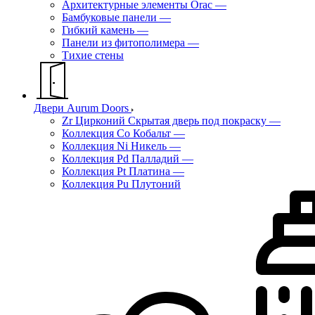
Архитектурные элементы Orac
—
Бамбуковые панели
—
Гибкий камень
—
Панели из фитополимера
—
Тихие стены
Двери Aurum Doors
Zr Цирконий Скрытая дверь под покраску
—
Коллекция Co Кобальт
—
Коллекция Ni Никель
—
Коллекция Pd Палладий
—
Коллекция Pt Платина
—
Коллекция Pu Плутоний