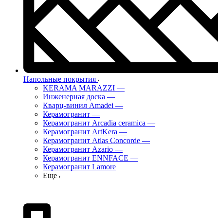
Напольные покрытия
KERAMA MARAZZI
—
Инженерная доска
—
Кварц-винил Amadei
—
Керамогранит
—
Керамогранит Arcadia ceramica
—
Керамогранит ArtKera
—
Керамогранит Atlas Concorde
—
Керамогранит Azario
—
Керамогранит ENNFACE
—
Керамогранит Lamore
Еще