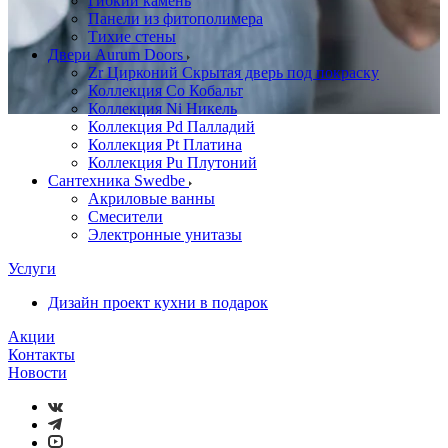
Гибкий камень
Панели из фитополимера
Тихие стены
Двери Aurum Doors
Zr Цирконий Скрытая дверь под покраску
Коллекция Co Кобальт
Коллекция Ni Никель
Коллекция Pd Палладий
Коллекция Pt Платина
Коллекция Pu Плутоний
Сантехника Swedbe
Акриловые ванны
Смесители
Электронные унитазы
Услуги
Дизайн проект кухни в подарок
Акции
Контакты
Новости