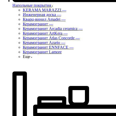
Напольные покрытия
KERAMA MARAZZI
—
Инженерная доска
—
Кварц-винил Amadei
—
Керамогранит
—
Керамогранит Arcadia ceramica
—
Керамогранит ArtKera
—
Керамогранит Atlas Concorde
—
Керамогранит Azario
—
Керамогранит ENNFACE
—
Керамогранит Lamore
Еще