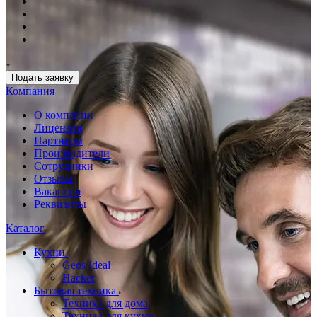
Подать заявку
Компания
О компании
Лицензии
Партнеры
Производители
Сотрудники
Отзывы
Вакансии
Реквизиты
Каталог
Кухни
Geos Ideal
Hacker
Бытовая техника
Техника для дома
Техника для кухни