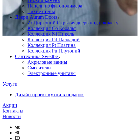
Гибкий камень
Панели из фитополимера
Тихие стены
Двери Aurum Doors
Zr Цирконий Скрытая дверь под покраску
Коллекция Co Кобальт
Коллекция Ni Никель
Коллекция Pd Палладий
Коллекция Pt Платина
Коллекция Pu Плутоний
Сантехника Swedbe
Акриловые ванны
Смесители
Электронные унитазы
Услуги
Дизайн проект кухни в подарок
Акции
Контакты
Новости