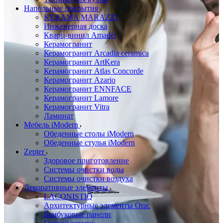
Напольные покрытия
KERAMA MARAZZI
Инженерная доска
Кварц-винил Amadei
Керамогранит
Керамогранит Arcadia ceramica
Керамогранит ArtKera
Керамогранит Atlas Concorde
Керамогранит Azario
Керамогранит ENNFACE
Керамогранит Lamore
Керамогранит Vitra
Ламинат
Мебель iModern
Обеденные столы iModern
Обеденные стулья iModern
Zepter
Здоровое приготовление
Системы очистки воды
Системы очистки воздуха
Декоративные элементы
LACONISTIQ
Архитектурные элементы Orac
Бамбуковые панели