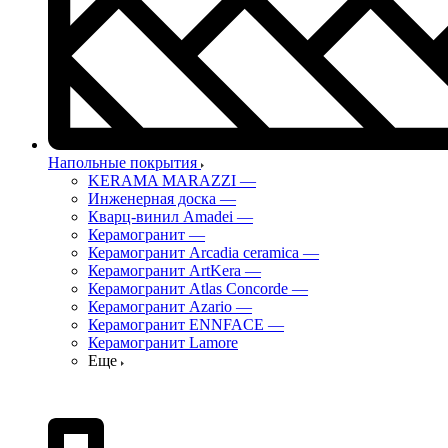
Напольные покрытия
KERAMA MARAZZI
—
Инженерная доска
—
Кварц-винил Amadei
—
Керамогранит
—
Керамогранит Arcadia ceramica
—
Керамогранит ArtKera
—
Керамогранит Atlas Concorde
—
Керамогранит Azario
—
Керамогранит ENNFACE
—
Керамогранит Lamore
Еще