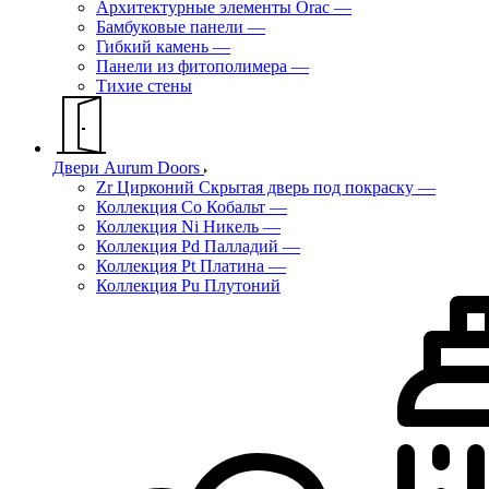
Архитектурные элементы Orac
—
Бамбуковые панели
—
Гибкий камень
—
Панели из фитополимера
—
Тихие стены
Двери Aurum Doors
Zr Цирконий Скрытая дверь под покраску
—
Коллекция Co Кобальт
—
Коллекция Ni Никель
—
Коллекция Pd Палладий
—
Коллекция Pt Платина
—
Коллекция Pu Плутоний