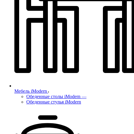
Мебель iModern
Обеденные столы iModern
—
Обеденные стулья iModern