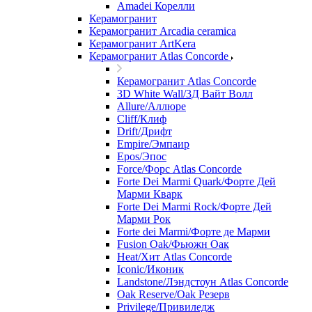
Amadei Корелли
Керамогранит
Керамогранит Arcadia ceramica
Керамогранит ArtKera
Керамогранит Atlas Concorde
Керамогранит Atlas Concorde
3D White Wall/3Д Вайт Волл
Allure/Аллюрe
Cliff/Клиф
Drift/Дрифт
Empire/Эмпаир
Epos/Эпос
Force/Фoрс Atlas Concorde
Forte Dei Marmi Quark/Форте Дей
Марми Кварк
Forte Dei Marmi Rock/Форте Дей
Марми Рок
Forte dei Marmi/Форте де Марми
Fusion Oak/Фьюжн Оак
Heat/Xит Atlas Concorde
Iconic/Иконик
Landstone/Лэндстоун Atlas Concorde
Oak Reserve/Оak Резepв
Privilege/Привиледж