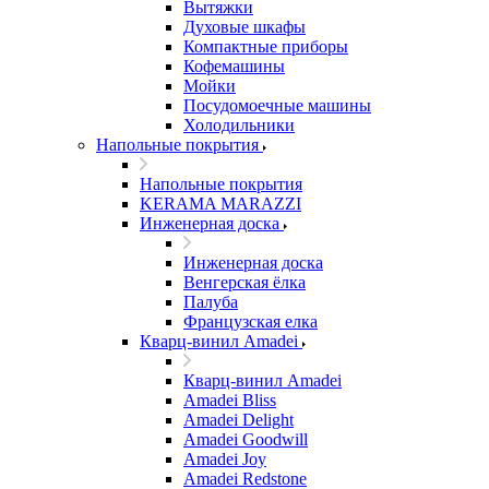
Вытяжки
Духовые шкафы
Компактные приборы
Кофемашины
Мойки
Посудомоечные машины
Холодильники
Напольные покрытия
Напольные покрытия
KERAMA MARAZZI
Инженерная доска
Инженерная доска
Венгерская ёлка
Палуба
Французская елка
Кварц-винил Amadei
Кварц-винил Amadei
Amadei Bliss
Amadei Delight
Amadei Goodwill
Amadei Joy
Amadei Redstone