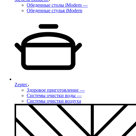
Обеденные столы iModern
—
Обеденные стулья iModern
Zepter
Здоровое приготовление
—
Системы очистки воды
—
Системы очистки воздуха