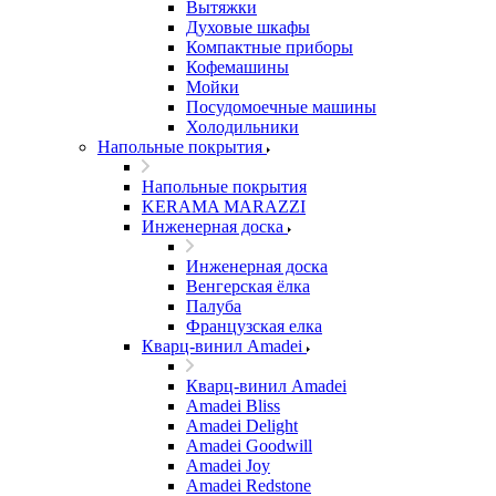
Вытяжки
Духовые шкафы
Компактные приборы
Кофемашины
Мойки
Посудомоечные машины
Холодильники
Напольные покрытия
Напольные покрытия
KERAMA MARAZZI
Инженерная доска
Инженерная доска
Венгерская ёлка
Палуба
Французская елка
Кварц-винил Amadei
Кварц-винил Amadei
Amadei Bliss
Amadei Delight
Amadei Goodwill
Amadei Joy
Amadei Redstone