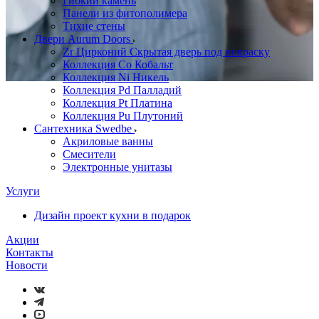
Гибкий камень
Панели из фитополимера
Тихие стены
Двери Aurum Doors
Zr Цирконий Скрытая дверь под покраску
Коллекция Co Кобальт
Коллекция Ni Никель
Коллекция Pd Палладий
Коллекция Pt Платина
Коллекция Pu Плутоний
Сантехника Swedbe
Акриловые ванны
Смесители
Электронные унитазы
Услуги
Дизайн проект кухни в подарок
Акции
Контакты
Новости