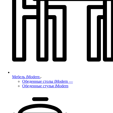
Мебель iModern
Обеденные столы iModern
—
Обеденные стулья iModern