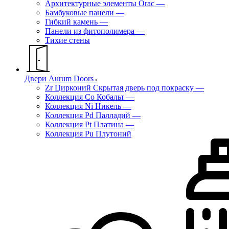
Архитектурные элементы Orac
—
Бамбуковые панели
—
Гибкий камень
—
Панели из фитополимера
—
Тихие стены
Двери Aurum Doors
Zr Цирконий Скрытая дверь под покраску
—
Коллекция Co Кобальт
—
Коллекция Ni Никель
—
Коллекция Pd Палладий
—
Коллекция Pt Платина
—
Коллекция Pu Плутоний