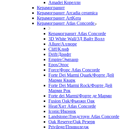
Amadei Корелли
Керамогранит
Керамогранит Arcadia ceramica
Керамогранит ArtKera
Керамогранит Atlas Concorde
Керамогранит Atlas Concorde
3D White Wall/3Д Вайт Волл
Allure/Аллюрe
Cliff/Клиф
Drift/Дрифт
Empire/Эмпаир
Epos/Эпос
Force/Фoрс Atlas Concorde
Forte Dei Marmi Quark/Форте Дей
Марми Кварк
Forte Dei Marmi Rock/Форте Дей
Марми Рок
Forte dei Marmi/Форте де Марми
Fusion Oak/Фьюжн Оак
Heat/Xит Atlas Concorde
Iconic/Иконик
Landstone/Лэндстоун Atlas Concorde
Oak Reserve/Оak Резepв
Privilege/Привиледж