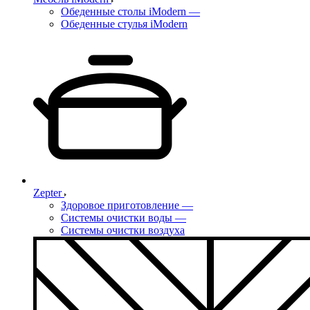
Обеденные столы iModern
—
Обеденные стулья iModern
Zepter
Здоровое приготовление
—
Системы очистки воды
—
Системы очистки воздуха