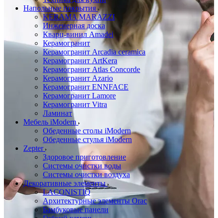
Напольные покрытия
KERAMA MARAZZI
Инженерная доска
Кварц-винил Amadei
Керамогранит
Керамогранит Arcadia ceramica
Керамогранит ArtKera
Керамогранит Atlas Concorde
Керамогранит Azario
Керамогранит ENNFACE
Керамогранит Lamore
Керамогранит Vitra
Ламинат
Мебель iModern
Обеденные столы iModern
Обеденные стулья iModern
Zepter
Здоровое приготовление
Системы очистки воды
Системы очистки воздуха
Декоративные элементы
LACONISTIQ
Архитектурные элементы Orac
Бамбуковые панели