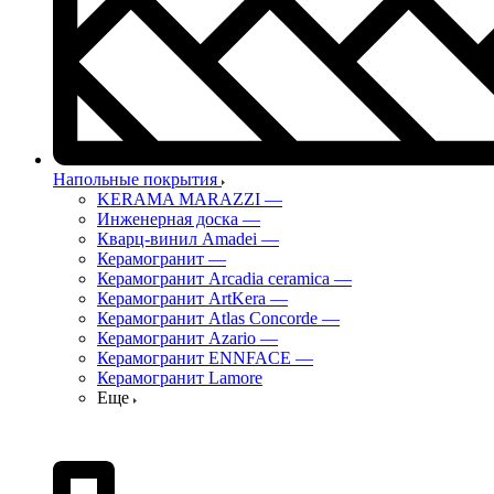
Напольные покрытия
KERAMA MARAZZI
—
Инженерная доска
—
Кварц-винил Amadei
—
Керамогранит
—
Керамогранит Arcadia ceramica
—
Керамогранит ArtKera
—
Керамогранит Atlas Concorde
—
Керамогранит Azario
—
Керамогранит ENNFACE
—
Керамогранит Lamore
Еще