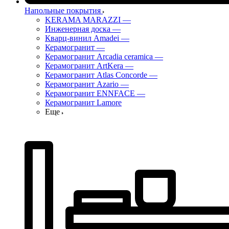
Напольные покрытия
KERAMA MARAZZI
—
Инженерная доска
—
Кварц-винил Amadei
—
Керамогранит
—
Керамогранит Arcadia ceramica
—
Керамогранит ArtKera
—
Керамогранит Atlas Concorde
—
Керамогранит Azario
—
Керамогранит ENNFACE
—
Керамогранит Lamore
Еще