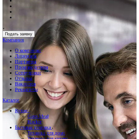
Подать заявку
Компания
О компании
Лицензии
Партнеры
Производители
Сотрудники
Отзывы
Вакансии
Реквизиты
Каталог
Кухни
Geos Ideal
Hacker
Бытовая техника
Техника для дома
Техника для кухни