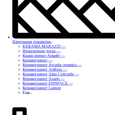
Напольные покрытия
KERAMA MARAZZI
—
Инженерная доска
—
Кварц-винил Amadei
—
Керамогранит
—
Керамогранит Arcadia ceramica
—
Керамогранит ArtKera
—
Керамогранит Atlas Concorde
—
Керамогранит Azario
—
Керамогранит ENNFACE
—
Керамогранит Lamore
Еще