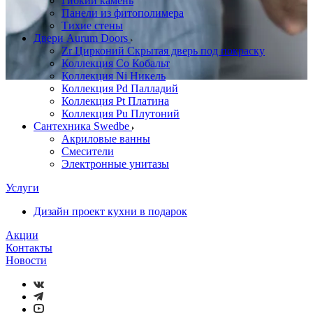
Гибкий камень
Панели из фитополимера
Тихие стены
Двери Aurum Doors
Zr Цирконий Скрытая дверь под покраску
Коллекция Co Кобальт
Коллекция Ni Никель
Коллекция Pd Палладий
Коллекция Pt Платина
Коллекция Pu Плутоний
Сантехника Swedbe
Акриловые ванны
Смесители
Электронные унитазы
Услуги
Дизайн проект кухни в подарок
Акции
Контакты
Новости