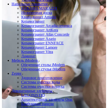
Напольные покрытия
KERAMA MARAZZI
Инженерная доска
Кварц-винил Amadei
Керамогранит
Керамогранит Arcadia ceramica
Керамогранит ArtKera
Керамогранит Atlas Concorde
Керамогранит Azario
Керамогранит ENNFACE
Керамогранит Lamore
Керамогранит Vitra
Ламинат
Мебель iModern
Обеденные столы iModern
Обеденные стулья iModern
Zepter
Здоровое приготовление
Системы очистки воды
Системы очистки воздуха
Декоративные элементы
LACONISTIQ
Архитектурные элементы Orac
Бамбуковые панели