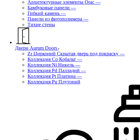
Архитектурные элементы Orac
—
Бамбуковые панели
—
Гибкий камень
—
Панели из фитополимера
—
Тихие стены
Двери Aurum Doors
Zr Цирконий Скрытая дверь под покраску
—
Коллекция Co Кобальт
—
Коллекция Ni Никель
—
Коллекция Pd Палладий
—
Коллекция Pt Платина
—
Коллекция Pu Плутоний