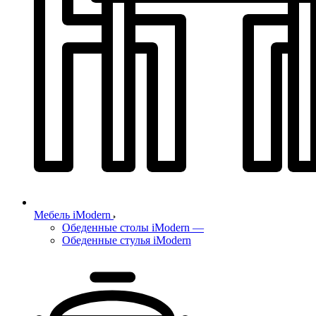
Мебель iModern
Обеденные столы iModern
—
Обеденные стулья iModern