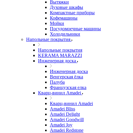
Вытяжки
Духовые шкафы
Компактные приборы
Кофемашины
Мойки
Посудомоечные машины
Холодильники
Напольные покрытия
Напольные покрытия
KERAMA MARAZZI
Инженерная доска
Инженерная доска
Венгерская ёлка
Палуба
Французская елка
Кварц-винил Amadei
Кварц-винил Amadei
Amadei Bliss
Amadei Delight
Amadei Goodwill
Amadei Joy
Amadei Redstone