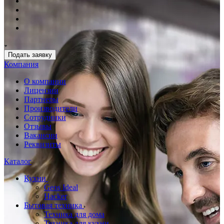
Подать заявку
Компания
О компании
Лицензии
Партнеры
Производители
Сотрудники
Отзывы
Вакансии
Реквизиты
Каталог
Кухни
Geos Ideal
Hacker
Бытовая техника
Техника для дома
Техника для кухни