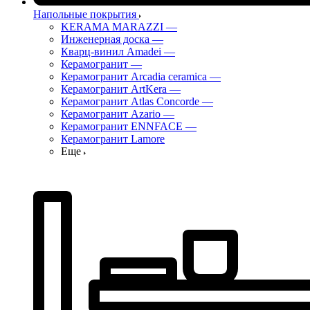
Напольные покрытия
KERAMA MARAZZI
—
Инженерная доска
—
Кварц-винил Amadei
—
Керамогранит
—
Керамогранит Arcadia ceramica
—
Керамогранит ArtKera
—
Керамогранит Atlas Concorde
—
Керамогранит Azario
—
Керамогранит ENNFACE
—
Керамогранит Lamore
Еще