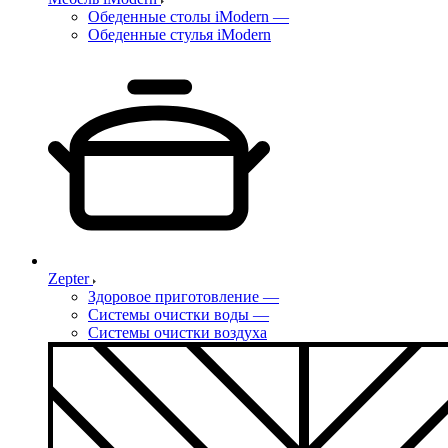
Обеденные столы iModern
—
Обеденные стулья iModern
Zepter
Здоровое приготовление
—
Системы очистки воды
—
Системы очистки воздуха