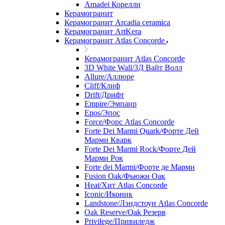
Amadei Корелли
Керамогранит
Керамогранит Arcadia ceramica
Керамогранит ArtKera
Керамогранит Atlas Concorde
Керамогранит Atlas Concorde
3D White Wall/3Д Вайт Волл
Allure/Аллюрe
Cliff/Клиф
Drift/Дрифт
Empire/Эмпаир
Epos/Эпос
Force/Фoрс Atlas Concorde
Forte Dei Marmi Quark/Форте Дей
Марми Кварк
Forte Dei Marmi Rock/Форте Дей
Марми Рок
Forte dei Marmi/Форте де Марми
Fusion Oak/Фьюжн Оак
Heat/Xит Atlas Concorde
Iconic/Иконик
Landstone/Лэндстоун Atlas Concorde
Oak Reserve/Оak Резepв
Privilege/Привиледж