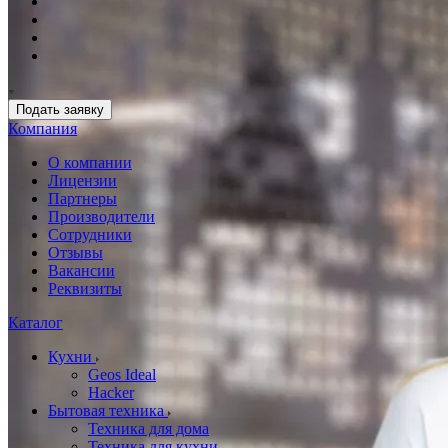
Подать заявку
Компания
О компании
Лицензии
Партнеры
Производители
Сотрудники
Отзывы
Вакансии
Реквизиты
Каталог
Кухни
Geos Ideal
Hacker
Бытовая техника
Техника для дома
Техника для кухни