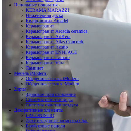
Напольные покрытия
KERAMA MARAZZI
Инженерная доска
Кварц-винил Amadei
Керамогранит
Керамогранит Arcadia ceramica
Керамогранит ArtKera
Керамогранит Atlas Concorde
Керамогранит Azario
Керамогранит ENNFACE
Керамогранит Lamore
Керамогранит Vitra
Ламинат
Мебель iModern
Обеденные столы iModern
Обеденные стулья iModern
Zepter
Здоровое приготовление
Системы очистки воды
Системы очистки воздуха
Декоративные элементы
LACONISTIQ
Архитектурные элементы Orac
Бамбуковые панели