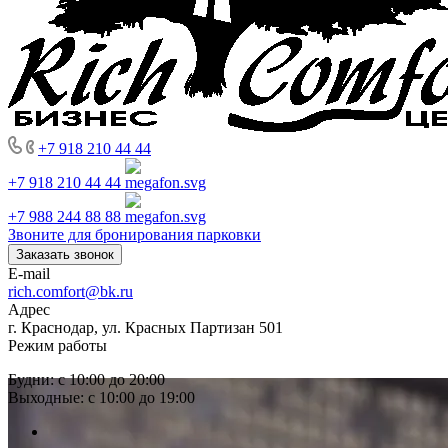
+7 918 210 44 44
+7 918 210 44 44
+7 988 244 88 88
Звоните для бронирования парковки
Заказать звонок
E-mail
rich.comfort@bk.ru
Адрес
г. Краснодар, ул. Красных Партизан 501
Режим работы
Будни: с 10:00 до 20:00
Выходные: с 10:00 до 19:00