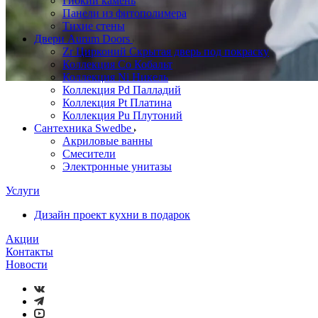
Гибкий камень
Панели из фитополимера
Тихие стены
Двери Aurum Doors
Zr Цирконий Скрытая дверь под покраску
Коллекция Co Кобальт
Коллекция Ni Никель
Коллекция Pd Палладий
Коллекция Pt Платина
Коллекция Pu Плутоний
Сантехника Swedbe
Акриловые ванны
Смесители
Электронные унитазы
Услуги
Дизайн проект кухни в подарок
Акции
Контакты
Новости