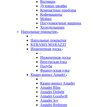
Вытяжки
Духовые шкафы
Компактные приборы
Кофемашины
Мойки
Посудомоечные машины
Холодильники
Напольные покрытия
Напольные покрытия
KERAMA MARAZZI
Инженерная доска
Инженерная доска
Венгерская ёлка
Палуба
Французская елка
Кварц-винил Amadei
Кварц-винил Amadei
Amadei Bliss
Amadei Delight
Amadei Goodwill
Amadei Joy
Amadei Redstone