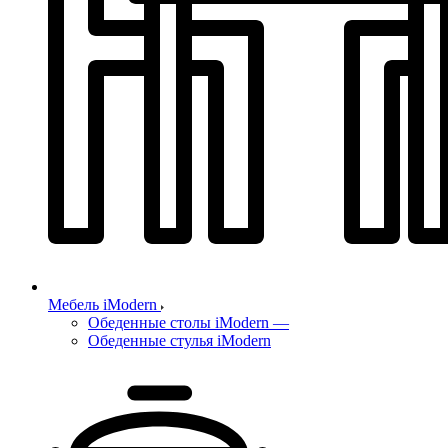
Мебель iModern
Обеденные столы iModern
—
Обеденные стулья iModern