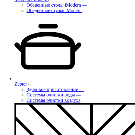
Обеденные столы iModern
—
Обеденные стулья iModern
Zepter
Здоровое приготовление
—
Системы очистки воды
—
Системы очистки воздуха