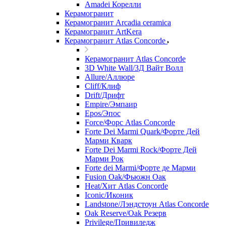
Amadei Корелли
Керамогранит
Керамогранит Arcadia ceramica
Керамогранит ArtKera
Керамогранит Atlas Concorde
Керамогранит Atlas Concorde
3D White Wall/3Д Вайт Волл
Allure/Аллюрe
Cliff/Клиф
Drift/Дрифт
Empire/Эмпаир
Epos/Эпос
Force/Фoрс Atlas Concorde
Forte Dei Marmi Quark/Форте Дей
Марми Кварк
Forte Dei Marmi Rock/Форте Дей
Марми Рок
Forte dei Marmi/Форте де Марми
Fusion Oak/Фьюжн Оак
Heat/Xит Atlas Concorde
Iconic/Иконик
Landstone/Лэндстоун Atlas Concorde
Oak Reserve/Оak Резepв
Privilege/Привиледж