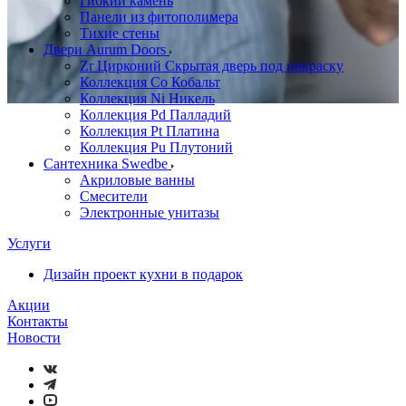
Гибкий камень
Панели из фитополимера
Тихие стены
Двери Aurum Doors
Zr Цирконий Скрытая дверь под покраску
Коллекция Co Кобальт
Коллекция Ni Никель
Коллекция Pd Палладий
Коллекция Pt Платина
Коллекция Pu Плутоний
Сантехника Swedbe
Акриловые ванны
Смесители
Электронные унитазы
Услуги
Дизайн проект кухни в подарок
Акции
Контакты
Новости