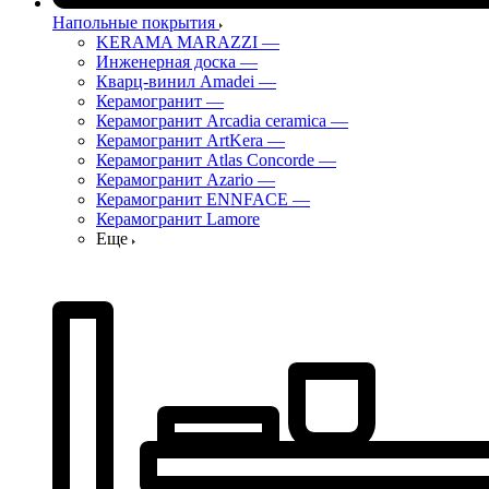
Напольные покрытия
KERAMA MARAZZI
—
Инженерная доска
—
Кварц-винил Amadei
—
Керамогранит
—
Керамогранит Arcadia ceramica
—
Керамогранит ArtKera
—
Керамогранит Atlas Concorde
—
Керамогранит Azario
—
Керамогранит ENNFACE
—
Керамогранит Lamore
Еще