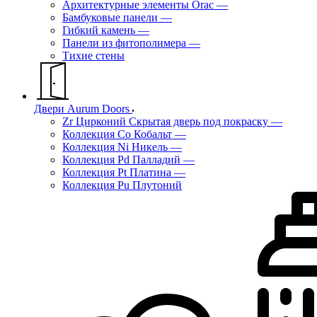
Архитектурные элементы Orac
—
Бамбуковые панели
—
Гибкий камень
—
Панели из фитополимера
—
Тихие стены
Двери Aurum Doors
Zr Цирконий Скрытая дверь под покраску
—
Коллекция Co Кобальт
—
Коллекция Ni Никель
—
Коллекция Pd Палладий
—
Коллекция Pt Платина
—
Коллекция Pu Плутоний