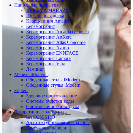
Напольные покрытия
KERAMA MARAZZI
Инженерная доска
Кварц-винил Amadei
Керамогранит
Керамогранит Arcadia ceramica
Керамогранит ArtKera
Керамогранит Atlas Concorde
Керамогранит Azario
Керамогранит ENNFACE
Керамогранит Lamore
Керамогранит Vitra
Ламинат
Мебель iModern
Обеденные столы iModern
Обеденные стулья iModern
Zepter
Здоровое приготовление
Системы очистки воды
Системы очистки воздуха
Декоративные элементы
LACONISTIQ
Архитектурные элементы Orac
Бамбуковые панели