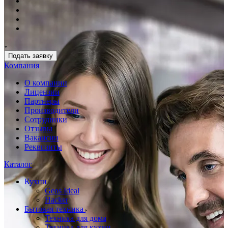
Подать заявку
Компания
О компании
Лицензии
Партнеры
Производители
Сотрудники
Отзывы
Вакансии
Реквизиты
Каталог
Кухни
Geos Ideal
Hacker
Бытовая техника
Техника для дома
Техника для кухни