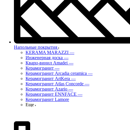
Напольные покрытия
KERAMA MARAZZI
—
Инженерная доска
—
Кварц-винил Amadei
—
Керамогранит
—
Керамогранит Arcadia ceramica
—
Керамогранит ArtKera
—
Керамогранит Atlas Concorde
—
Керамогранит Azario
—
Керамогранит ENNFACE
—
Керамогранит Lamore
Еще