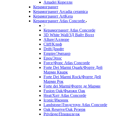
Amadei Корелли
Керамогранит
Керамогранит Arcadia ceramica
Керамогранит ArtKera
Керамогранит Atlas Concorde
Керамогранит Atlas Concorde
3D White Wall/3Д Вайт Волл
Allure/Аллюрe
Cliff/Клиф
Drift/Дрифт
Empire/Эмпаир
Epos/Эпос
Force/Фoрс Atlas Concorde
Forte Dei Marmi Quark/Форте Дей
Марми Кварк
Forte Dei Marmi Rock/Форте Дей
Марми Рок
Forte dei Marmi/Форте де Марми
Fusion Oak/Фьюжн Оак
Heat/Xит Atlas Concorde
Iconic/Иконик
Landstone/Лэндстоун Atlas Concorde
Oak Reserve/Оak Резepв
Privilege/Привиледж