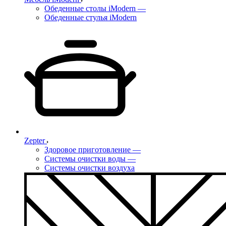
Обеденные столы iModern
—
Обеденные стулья iModern
Zepter
Здоровое приготовление
—
Системы очистки воды
—
Системы очистки воздуха