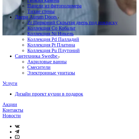
Гибкий камень
Панели из фитополимера
Тихие стены
Двери Aurum Doors
Zr Цирконий Скрытая дверь под покраску
Коллекция Co Кобальт
Коллекция Ni Никель
Коллекция Pd Палладий
Коллекция Pt Платина
Коллекция Pu Плутоний
Сантехника Swedbe
Акриловые ванны
Смесители
Электронные унитазы
Услуги
Дизайн проект кухни в подарок
Акции
Контакты
Новости