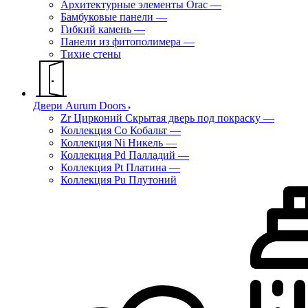
Архитектурные элементы Orac
—
Бамбуковые панели
—
Гибкий камень
—
Панели из фитополимера
—
Тихие стены
Двери Aurum Doors
Zr Цирконий Скрытая дверь под покраску
—
Коллекция Co Кобальт
—
Коллекция Ni Никель
—
Коллекция Pd Палладий
—
Коллекция Pt Платина
—
Коллекция Pu Плутоний