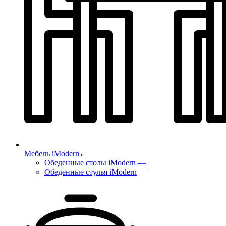
Мебель iModern
Обеденные столы iModern
—
Обеденные стулья iModern