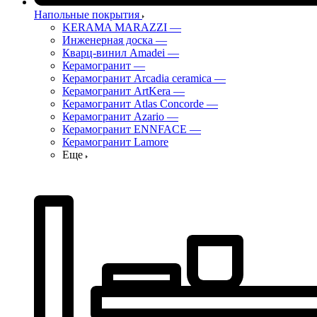
Напольные покрытия
KERAMA MARAZZI
—
Инженерная доска
—
Кварц-винил Amadei
—
Керамогранит
—
Керамогранит Arcadia ceramica
—
Керамогранит ArtKera
—
Керамогранит Atlas Concorde
—
Керамогранит Azario
—
Керамогранит ENNFACE
—
Керамогранит Lamore
Еще