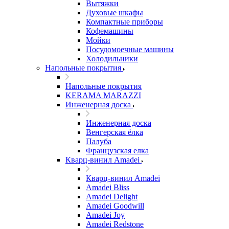
Вытяжки
Духовые шкафы
Компактные приборы
Кофемашины
Мойки
Посудомоечные машины
Холодильники
Напольные покрытия
Напольные покрытия
KERAMA MARAZZI
Инженерная доска
Инженерная доска
Венгерская ёлка
Палуба
Французская елка
Кварц-винил Amadei
Кварц-винил Amadei
Amadei Bliss
Amadei Delight
Amadei Goodwill
Amadei Joy
Amadei Redstone