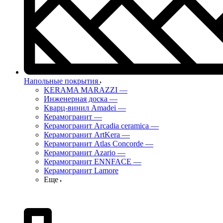
Напольные покрытия
KERAMA MARAZZI
—
Инженерная доска
—
Кварц-винил Amadei
—
Керамогранит
—
Керамогранит Arcadia ceramica
—
Керамогранит ArtKera
—
Керамогранит Atlas Concorde
—
Керамогранит Azario
—
Керамогранит ENNFACE
—
Керамогранит Lamore
Еще