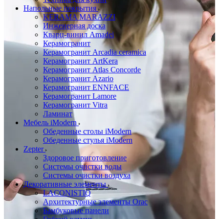
Напольные покрытия
KERAMA MARAZZI
Инженерная доска
Кварц-винил Amadei
Керамогранит
Керамогранит Arcadia ceramica
Керамогранит ArtKera
Керамогранит Atlas Concorde
Керамогранит Azario
Керамогранит ENNFACE
Керамогранит Lamore
Керамогранит Vitra
Ламинат
Мебель iModern
Обеденные столы iModern
Обеденные стулья iModern
Zepter
Здоровое приготовление
Системы очистки воды
Системы очистки воздуха
Декоративные элементы
LACONISTIQ
Архитектурные элементы Orac
Бамбуковые панели