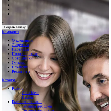
Подать заявку
Компания
О компании
Лицензии
Партнеры
Производители
Сотрудники
Отзывы
Вакансии
Реквизиты
Каталог
Кухни
Geos Ideal
Hacker
Бытовая техника
Техника для дома
Техника для кухни