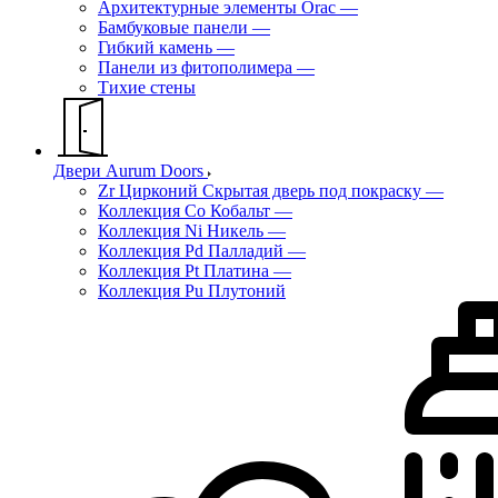
Архитектурные элементы Orac
—
Бамбуковые панели
—
Гибкий камень
—
Панели из фитополимера
—
Тихие стены
Двери Aurum Doors
Zr Цирконий Скрытая дверь под покраску
—
Коллекция Co Кобальт
—
Коллекция Ni Никель
—
Коллекция Pd Палладий
—
Коллекция Pt Платина
—
Коллекция Pu Плутоний