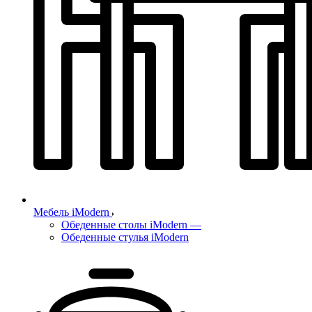
Мебель iModern
Обеденные столы iModern
—
Обеденные стулья iModern