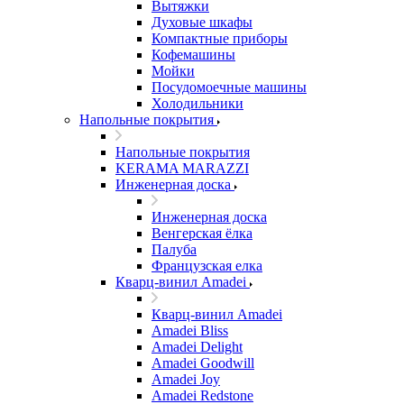
Вытяжки
Духовые шкафы
Компактные приборы
Кофемашины
Мойки
Посудомоечные машины
Холодильники
Напольные покрытия
Напольные покрытия
KERAMA MARAZZI
Инженерная доска
Инженерная доска
Венгерская ёлка
Палуба
Французская елка
Кварц-винил Amadei
Кварц-винил Amadei
Amadei Bliss
Amadei Delight
Amadei Goodwill
Amadei Joy
Amadei Redstone