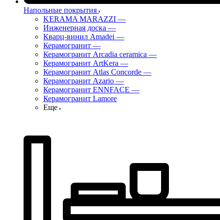
Напольные покрытия
KERAMA MARAZZI
—
Инженерная доска
—
Кварц-винил Amadei
—
Керамогранит
—
Керамогранит Arcadia ceramica
—
Керамогранит ArtKera
—
Керамогранит Atlas Concorde
—
Керамогранит Azario
—
Керамогранит ENNFACE
—
Керамогранит Lamore
Еще