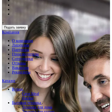
Подать заявку
Компания
О компании
Лицензии
Партнеры
Производители
Сотрудники
Отзывы
Вакансии
Реквизиты
Каталог
Кухни
Geos Ideal
Hacker
Бытовая техника
Техника для дома
Техника для кухни