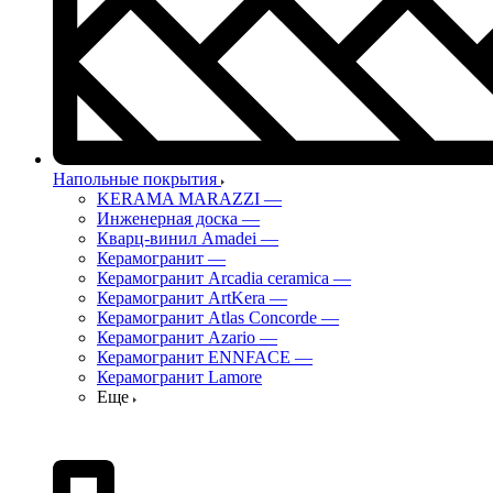
Напольные покрытия
KERAMA MARAZZI
—
Инженерная доска
—
Кварц-винил Amadei
—
Керамогранит
—
Керамогранит Arcadia ceramica
—
Керамогранит ArtKera
—
Керамогранит Atlas Concorde
—
Керамогранит Azario
—
Керамогранит ENNFACE
—
Керамогранит Lamore
Еще