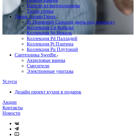
Гибкий камень
Панели из фитополимера
Тихие стены
Двери Aurum Doors
Zr Цирконий Скрытая дверь под покраску
Коллекция Co Кобальт
Коллекция Ni Никель
Коллекция Pd Палладий
Коллекция Pt Платина
Коллекция Pu Плутоний
Сантехника Swedbe
Акриловые ванны
Смесители
Электронные унитазы
Услуги
Дизайн проект кухни в подарок
Акции
Контакты
Новости