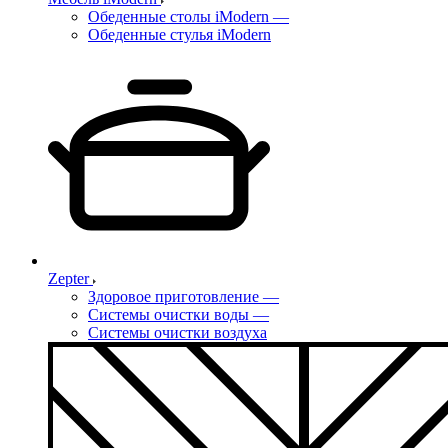
Обеденные столы iModern
—
Обеденные стулья iModern
Zepter
Здоровое приготовление
—
Системы очистки воды
—
Системы очистки воздуха