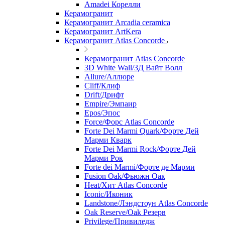
Amadei Корелли
Керамогранит
Керамогранит Arcadia ceramica
Керамогранит ArtKera
Керамогранит Atlas Concorde
Керамогранит Atlas Concorde
3D White Wall/3Д Вайт Волл
Allure/Аллюрe
Cliff/Клиф
Drift/Дрифт
Empire/Эмпаир
Epos/Эпос
Force/Фoрс Atlas Concorde
Forte Dei Marmi Quark/Форте Дей
Марми Кварк
Forte Dei Marmi Rock/Форте Дей
Марми Рок
Forte dei Marmi/Форте де Марми
Fusion Oak/Фьюжн Оак
Heat/Xит Atlas Concorde
Iconic/Иконик
Landstone/Лэндстоун Atlas Concorde
Oak Reserve/Оak Резepв
Privilege/Привиледж