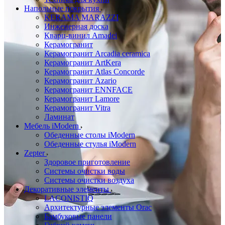
Напольные покрытия
KERAMA MARAZZI
Инженерная доска
Кварц-винил Amadei
Керамогранит
Керамогранит Arcadia ceramica
Керамогранит ArtKera
Керамогранит Atlas Concorde
Керамогранит Azario
Керамогранит ENNFACE
Керамогранит Lamore
Керамогранит Vitra
Ламинат
Мебель iModern
Обеденные столы iModern
Обеденные стулья iModern
Zepter
Здоровое приготовление
Системы очистки воды
Системы очистки воздуха
Декоративные элементы
LACONISTIQ
Архитектурные элементы Orac
Бамбуковые панели