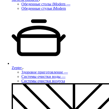
Обеденные столы iModern
—
Обеденные стулья iModern
Zepter
Здоровое приготовление
—
Системы очистки воды
—
Системы очистки воздуха