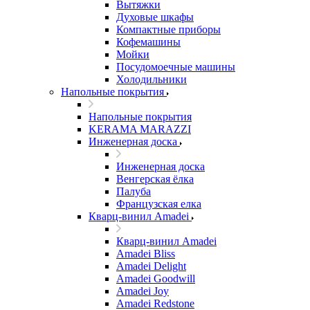
Вытяжки
Духовые шкафы
Компактные приборы
Кофемашины
Мойки
Посудомоечные машины
Холодильники
Напольные покрытия
Напольные покрытия
KERAMA MARAZZI
Инженерная доска
Инженерная доска
Венгерская ёлка
Палуба
Французская елка
Кварц-винил Amadei
Кварц-винил Amadei
Amadei Bliss
Amadei Delight
Amadei Goodwill
Amadei Joy
Amadei Redstone