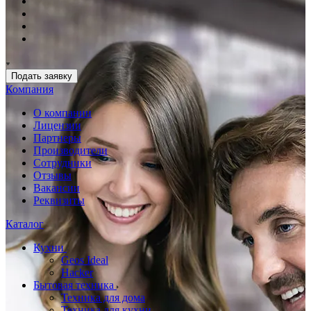
Подать заявку
Компания
О компании
Лицензии
Партнеры
Производители
Сотрудники
Отзывы
Вакансии
Реквизиты
Каталог
Кухни
Geos Ideal
Hacker
Бытовая техника
Техника для дома
Техника для кухни