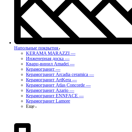
Напольные покрытия
KERAMA MARAZZI
—
Инженерная доска
—
Кварц-винил Amadei
—
Керамогранит
—
Керамогранит Arcadia ceramica
—
Керамогранит ArtKera
—
Керамогранит Atlas Concorde
—
Керамогранит Azario
—
Керамогранит ENNFACE
—
Керамогранит Lamore
Еще