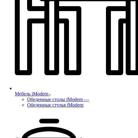
Мебель iModern
Обеденные столы iModern
—
Обеденные стулья iModern