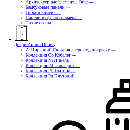
Архитектурные элементы Orac
—
Бамбуковые панели
—
Гибкий камень
—
Панели из фитополимера
—
Тихие стены
Двери Aurum Doors
Zr Цирконий Скрытая дверь под покраску
—
Коллекция Co Кобальт
—
Коллекция Ni Никель
—
Коллекция Pd Палладий
—
Коллекция Pt Платина
—
Коллекция Pu Плутоний