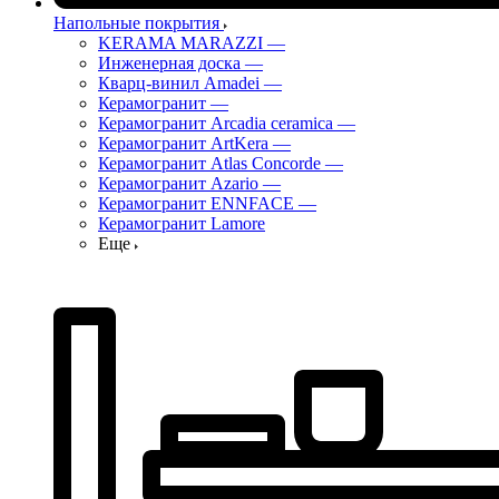
Напольные покрытия
KERAMA MARAZZI
—
Инженерная доска
—
Кварц-винил Amadei
—
Керамогранит
—
Керамогранит Arcadia ceramica
—
Керамогранит ArtKera
—
Керамогранит Atlas Concorde
—
Керамогранит Azario
—
Керамогранит ENNFACE
—
Керамогранит Lamore
Еще