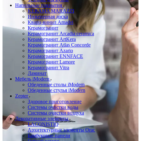
Напольные покрытия
KERAMA MARAZZI
Инженерная доска
Кварц-винил Amadei
Керамогранит
Керамогранит Arcadia ceramica
Керамогранит ArtKera
Керамогранит Atlas Concorde
Керамогранит Azario
Керамогранит ENNFACE
Керамогранит Lamore
Керамогранит Vitra
Ламинат
Мебель iModern
Обеденные столы iModern
Обеденные стулья iModern
Zepter
Здоровое приготовление
Системы очистки воды
Системы очистки воздуха
Декоративные элементы
LACONISTIQ
Архитектурные элементы Orac
Бамбуковые панели