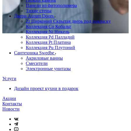
Гибкий камень
Панели из фитополимера
Тихие стены
Двери Aurum Doors
Zr Цирконий Скрытая дверь под покраску
Коллекция Co Кобальт
Коллекция Ni Никель
Коллекция Pd Палладий
Коллекция Pt Платина
Коллекция Pu Плутоний
Сантехника Swedbe
Акриловые ванны
Смесители
Электронные унитазы
Услуги
Дизайн проект кухни в подарок
Акции
Контакты
Новости