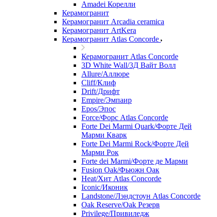
Amadei Корелли
Керамогранит
Керамогранит Arcadia ceramica
Керамогранит ArtKera
Керамогранит Atlas Concorde
Керамогранит Atlas Concorde
3D White Wall/3Д Вайт Волл
Allure/Аллюрe
Cliff/Клиф
Drift/Дрифт
Empire/Эмпаир
Epos/Эпос
Force/Фoрс Atlas Concorde
Forte Dei Marmi Quark/Форте Дей
Марми Кварк
Forte Dei Marmi Rock/Форте Дей
Марми Рок
Forte dei Marmi/Форте де Марми
Fusion Oak/Фьюжн Оак
Heat/Xит Atlas Concorde
Iconic/Иконик
Landstone/Лэндстоун Atlas Concorde
Oak Reserve/Оak Резepв
Privilege/Привиледж