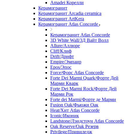
Amadei Корелли
Керамогранит
Керамогранит Arcadia ceramica
Керамогранит ArtKera
Керамогранит Atlas Concorde
Керамогранит Atlas Concorde
3D White Wall/3Д Вайт Волл
Allure/Аллюрe
Cliff/Клиф
Drift/Дрифт
Empire/Эмпаир
Epos/Эпос
Force/Фoрс Atlas Concorde
Forte Dei Marmi Quark/Форте Дей
Марми Кварк
Forte Dei Marmi Rock/Форте Дей
Марми Рок
Forte dei Marmi/Форте де Марми
Fusion Oak/Фьюжн Оак
Heat/Xит Atlas Concorde
Iconic/Иконик
Landstone/Лэндстоун Atlas Concorde
Oak Reserve/Оak Резepв
Privilege/Привиледж