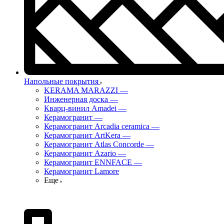
Напольные покрытия
KERAMA MARAZZI
—
Инженерная доска
—
Кварц-винил Amadei
—
Керамогранит
—
Керамогранит Arcadia ceramica
—
Керамогранит ArtKera
—
Керамогранит Atlas Concorde
—
Керамогранит Azario
—
Керамогранит ENNFACE
—
Керамогранит Lamore
Еще