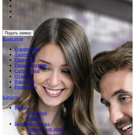
Подать заявку
Компания
О компании
Лицензии
Партнеры
Производители
Сотрудники
Отзывы
Вакансии
Реквизиты
Каталог
Кухни
Geos Ideal
Hacker
Бытовая техника
Техника для дома
Техника для кухни