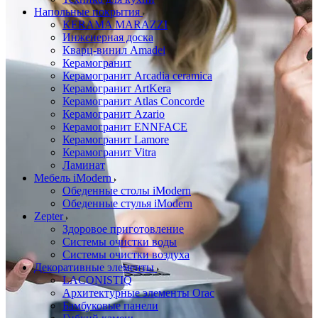
Напольные покрытия
KERAMA MARAZZI
Инженерная доска
Кварц-винил Amadei
Керамогранит
Керамогранит Arcadia ceramica
Керамогранит ArtKera
Керамогранит Atlas Concorde
Керамогранит Azario
Керамогранит ENNFACE
Керамогранит Lamore
Керамогранит Vitra
Ламинат
Мебель iModern
Обеденные столы iModern
Обеденные стулья iModern
Zepter
Здоровое приготовление
Системы очистки воды
Системы очистки воздуха
Декоративные элементы
LACONISTIQ
Архитектурные элементы Orac
Бамбуковые панели