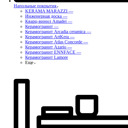
Напольные покрытия
KERAMA MARAZZI
—
Инженерная доска
—
Кварц-винил Amadei
—
Керамогранит
—
Керамогранит Arcadia ceramica
—
Керамогранит ArtKera
—
Керамогранит Atlas Concorde
—
Керамогранит Azario
—
Керамогранит ENNFACE
—
Керамогранит Lamore
Еще