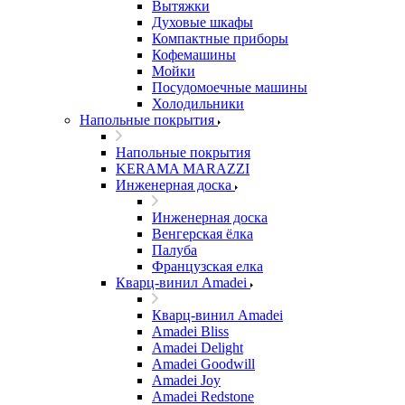
Вытяжки
Духовые шкафы
Компактные приборы
Кофемашины
Мойки
Посудомоечные машины
Холодильники
Напольные покрытия
Напольные покрытия
KERAMA MARAZZI
Инженерная доска
Инженерная доска
Венгерская ёлка
Палуба
Французская елка
Кварц-винил Amadei
Кварц-винил Amadei
Amadei Bliss
Amadei Delight
Amadei Goodwill
Amadei Joy
Amadei Redstone