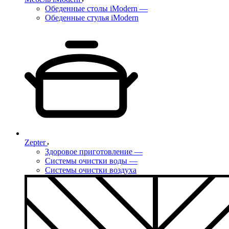
Обеденные столы iModern
—
Обеденные стулья iModern
Zepter
Здоровое приготовление
—
Системы очистки воды
—
Системы очистки воздуха