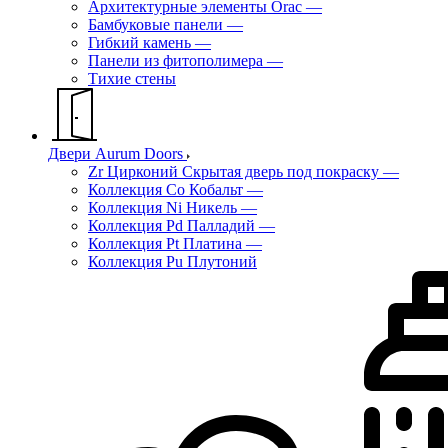
Архитектурные элементы Orac
—
Бамбуковые панели
—
Гибкий камень
—
Панели из фитополимера
—
Тихие стены
Двери Aurum Doors
Zr Цирконий Скрытая дверь под покраску
—
Коллекция Co Кобальт
—
Коллекция Ni Никель
—
Коллекция Pd Палладий
—
Коллекция Pt Платина
—
Коллекция Pu Плутоний