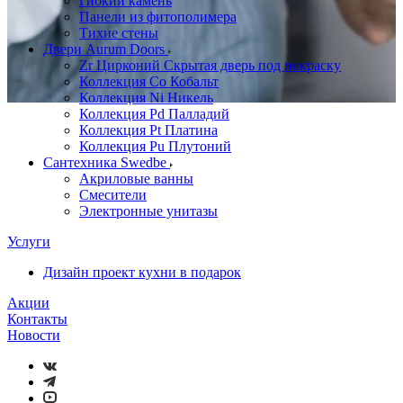
Гибкий камень
Панели из фитополимера
Тихие стены
Двери Aurum Doors
Zr Цирконий Скрытая дверь под покраску
Коллекция Co Кобальт
Коллекция Ni Никель
Коллекция Pd Палладий
Коллекция Pt Платина
Коллекция Pu Плутоний
Сантехника Swedbe
Акриловые ванны
Смесители
Электронные унитазы
Услуги
Дизайн проект кухни в подарок
Акции
Контакты
Новости