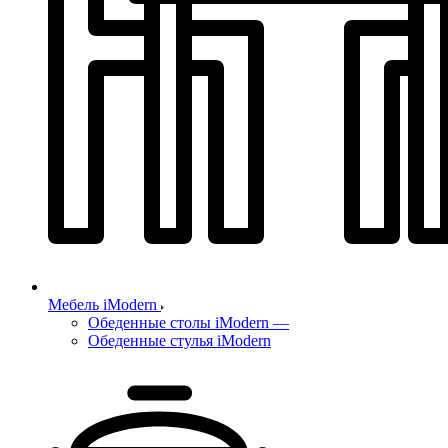
Мебель iModern
Обеденные столы iModern
—
Обеденные стулья iModern