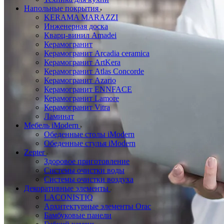
Напольные покрытия
KERAMA MARAZZI
Инженерная доска
Кварц-винил Amadei
Керамогранит
Керамогранит Arcadia ceramica
Керамогранит ArtKera
Керамогранит Atlas Concorde
Керамогранит Azario
Керамогранит ENNFACE
Керамогранит Lamore
Керамогранит Vitra
Ламинат
Мебель iModern
Обеденные столы iModern
Обеденные стулья iModern
Zepter
Здоровое приготовление
Системы очистки воды
Системы очистки воздуха
Декоративные элементы
LACONISTIQ
Архитектурные элементы Orac
Бамбуковые панели