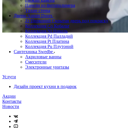
Гибкий камень
Панели из фитополимера
Тихие стены
Двери Aurum Doors
Zr Цирконий Скрытая дверь под покраску
Коллекция Co Кобальт
Коллекция Ni Никель
Коллекция Pd Палладий
Коллекция Pt Платина
Коллекция Pu Плутоний
Сантехника Swedbe
Акриловые ванны
Смесители
Электронные унитазы
Услуги
Дизайн проект кухни в подарок
Акции
Контакты
Новости