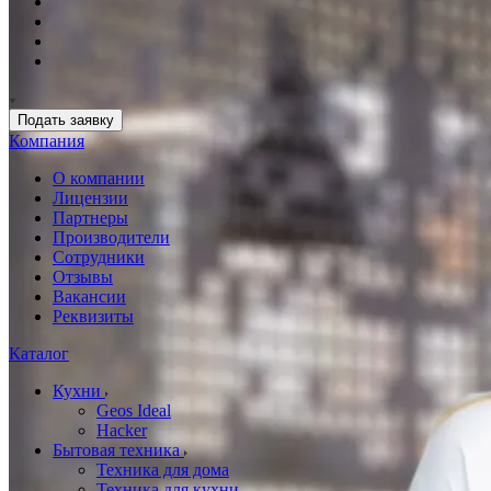
Подать заявку
Компания
О компании
Лицензии
Партнеры
Производители
Сотрудники
Отзывы
Вакансии
Реквизиты
Каталог
Кухни
Geos Ideal
Hacker
Бытовая техника
Техника для дома
Техника для кухни