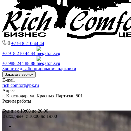
+7 918 210 44 44
+7 918 210 44 44
+7 988 244 88 88
Звоните для бронирования парковки
Заказать звонок
E-mail
rich.comfort@bk.ru
Адрес
г. Краснодар, ул. Красных Партизан 501
Режим работы
Будни: с 10:00 до 20:00
Выходные: с 10:00 до 19:00