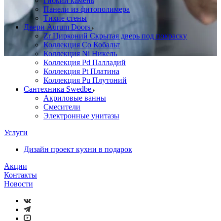
Гибкий камень
Панели из фитополимера
Тихие стены
Двери Aurum Doors
Zr Цирконий Скрытая дверь под покраску
Коллекция Co Кобальт
Коллекция Ni Никель
Коллекция Pd Палладий
Коллекция Pt Платина
Коллекция Pu Плутоний
Сантехника Swedbe
Акриловые ванны
Смесители
Электронные унитазы
Услуги
Дизайн проект кухни в подарок
Акции
Контакты
Новости