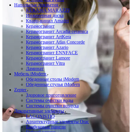
Напольные покрытия
KERAMA MARAZZI
Инженерная доска
Кварц-винил Amadei
Керамогранит
Керамогранит Arcadia ceramica
Керамогранит ArtKera
Керамогранит Atlas Concorde
Керамогранит Azario
Керамогранит ENNFACE
Керамогранит Lamore
Керамогранит Vitra
Ламинат
Мебель iModern
Обеденные столы iModern
Обеденные стулья iModern
Zepter
Здоровое приготовление
Системы очистки воды
Системы очистки воздуха
Декоративные элементы
LACONISTIQ
Архитектурные элементы Orac
Бамбуковые панели