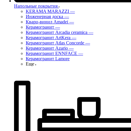
Напольные покрытия
KERAMA MARAZZI
—
Инженерная доска
—
Кварц-винил Amadei
—
Керамогранит
—
Керамогранит Arcadia ceramica
—
Керамогранит ArtKera
—
Керамогранит Atlas Concorde
—
Керамогранит Azario
—
Керамогранит ENNFACE
—
Керамогранит Lamore
Еще