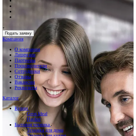
Подать заявку
Компания
О компании
Лицензии
Партнеры
Производители
Сотрудники
Отзывы
Вакансии
Реквизиты
Каталог
Кухни
Geos Ideal
Hacker
Бытовая техника
Техника для дома
Техника для кухни