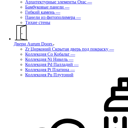
Архитектурные элементы Orac
—
Бамбуковые панели
—
Гибкий камень
—
Панели из фитополимера
—
Тихие стены
Двери Aurum Doors
Zr Цирконий Скрытая дверь под покраску
—
Коллекция Co Кобальт
—
Коллекция Ni Никель
—
Коллекция Pd Палладий
—
Коллекция Pt Платина
—
Коллекция Pu Плутоний