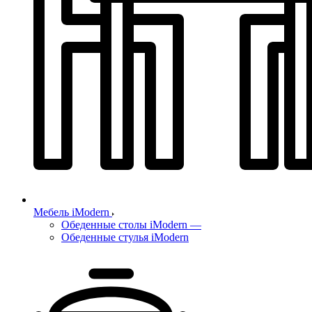
Мебель iModern
Обеденные столы iModern
—
Обеденные стулья iModern