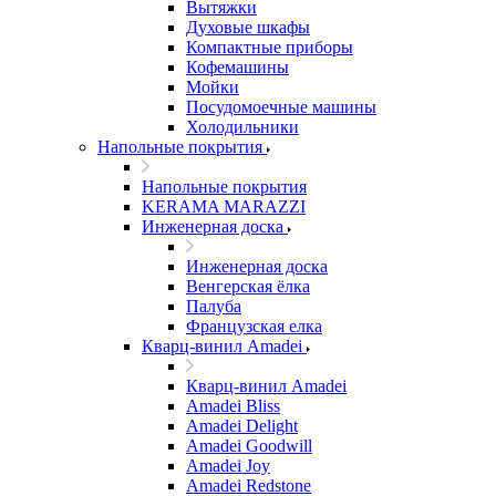
Вытяжки
Духовые шкафы
Компактные приборы
Кофемашины
Мойки
Посудомоечные машины
Холодильники
Напольные покрытия
Напольные покрытия
KERAMA MARAZZI
Инженерная доска
Инженерная доска
Венгерская ёлка
Палуба
Французская елка
Кварц-винил Amadei
Кварц-винил Amadei
Amadei Bliss
Amadei Delight
Amadei Goodwill
Amadei Joy
Amadei Redstone