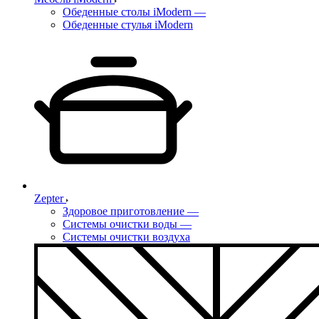
Обеденные столы iModern
—
Обеденные стулья iModern
Zepter
Здоровое приготовление
—
Системы очистки воды
—
Системы очистки воздуха