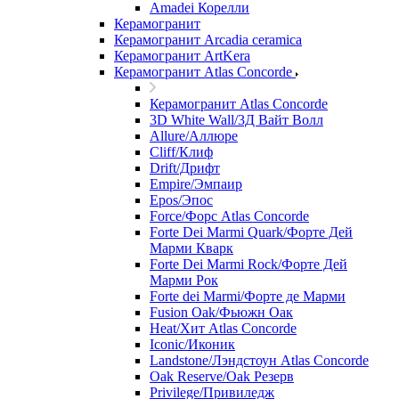
Amadei Корелли
Керамогранит
Керамогранит Arcadia ceramica
Керамогранит ArtKera
Керамогранит Atlas Concorde
Керамогранит Atlas Concorde
3D White Wall/3Д Вайт Волл
Allure/Аллюрe
Cliff/Клиф
Drift/Дрифт
Empire/Эмпаир
Epos/Эпос
Force/Фoрс Atlas Concorde
Forte Dei Marmi Quark/Форте Дей
Марми Кварк
Forte Dei Marmi Rock/Форте Дей
Марми Рок
Forte dei Marmi/Форте де Марми
Fusion Oak/Фьюжн Оак
Heat/Xит Atlas Concorde
Iconic/Иконик
Landstone/Лэндстоун Atlas Concorde
Oak Reserve/Оak Резepв
Privilege/Привиледж