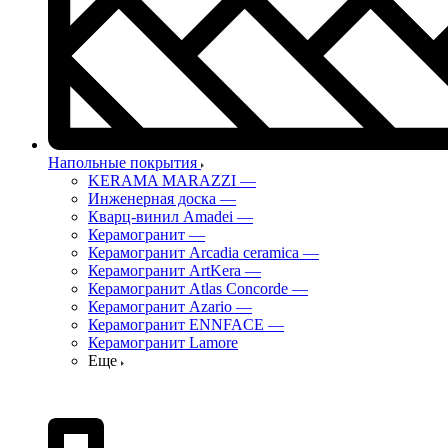
Напольные покрытия
KERAMA MARAZZI
—
Инженерная доска
—
Кварц-винил Amadei
—
Керамогранит
—
Керамогранит Arcadia ceramica
—
Керамогранит ArtKera
—
Керамогранит Atlas Concorde
—
Керамогранит Azario
—
Керамогранит ENNFACE
—
Керамогранит Lamore
Еще