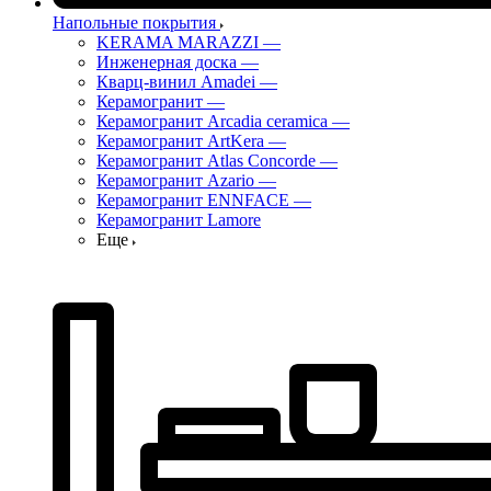
Напольные покрытия
KERAMA MARAZZI
—
Инженерная доска
—
Кварц-винил Amadei
—
Керамогранит
—
Керамогранит Arcadia ceramica
—
Керамогранит ArtKera
—
Керамогранит Atlas Concorde
—
Керамогранит Azario
—
Керамогранит ENNFACE
—
Керамогранит Lamore
Еще