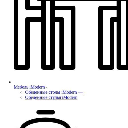
Мебель iModern
Обеденные столы iModern
—
Обеденные стулья iModern