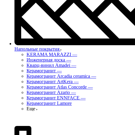
Напольные покрытия
KERAMA MARAZZI
—
Инженерная доска
—
Кварц-винил Amadei
—
Керамогранит
—
Керамогранит Arcadia ceramica
—
Керамогранит ArtKera
—
Керамогранит Atlas Concorde
—
Керамогранит Azario
—
Керамогранит ENNFACE
—
Керамогранит Lamore
Еще