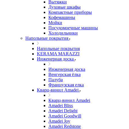
Вытяжки
Духовые шкафы
Компактные приборы
Кофемашины
Мойки
Посудомоечные машины
Холодильники
Напольные покрытия
Напольные покрытия
KERAMA MARAZZI
Инженерная доска
Инженерная доска
Венгерская ёлка
Палуба
Французская елка
Кварц-винил Amadei
Кварц-винил Amadei
Amadei Bliss
Amadei Delight
Amadei Goodwill
Amadei Joy
Amadei Redstone