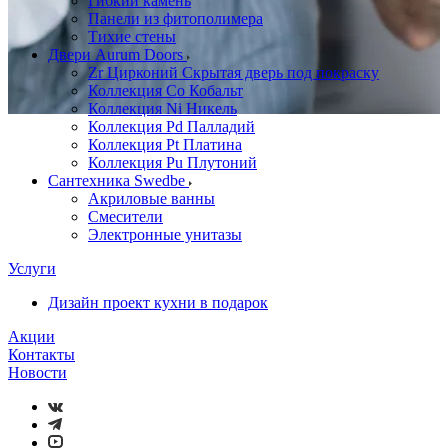
Гибкий камень
Панели из фитополимера
Тихие стены
Двери Aurum Doors
Zr Цирконий Скрытая дверь под покраску
Коллекция Co Кобальт
Коллекция Ni Никель
Коллекция Pd Палладий
Коллекция Pt Платина
Коллекция Pu Плутоний
Сантехника Swedbe
Акриловые ванны
Смесители
Электронные унитазы
Услуги
Дизайн проект кухни в подарок
Акции
Контакты
Новости