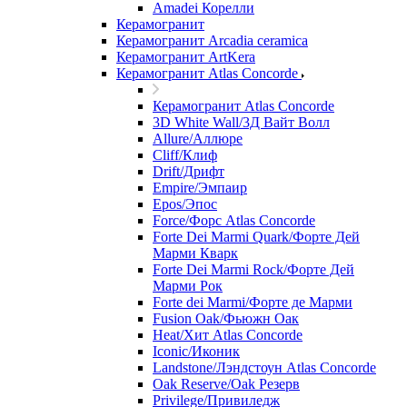
Amadei Корелли
Керамогранит
Керамогранит Arcadia ceramica
Керамогранит ArtKera
Керамогранит Atlas Concorde
Керамогранит Atlas Concorde
3D White Wall/3Д Вайт Волл
Allure/Аллюрe
Cliff/Клиф
Drift/Дрифт
Empire/Эмпаир
Epos/Эпос
Force/Фoрс Atlas Concorde
Forte Dei Marmi Quark/Форте Дей
Марми Кварк
Forte Dei Marmi Rock/Форте Дей
Марми Рок
Forte dei Marmi/Форте де Марми
Fusion Oak/Фьюжн Оак
Heat/Xит Atlas Concorde
Iconic/Иконик
Landstone/Лэндстоун Atlas Concorde
Oak Reserve/Оak Резepв
Privilege/Привиледж