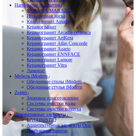
Напольные покрытия
KERAMA MARAZZI
Инженерная доска
Кварц-винил Amadei
Керамогранит
Керамогранит Arcadia ceramica
Керамогранит ArtKera
Керамогранит Atlas Concorde
Керамогранит Azario
Керамогранит ENNFACE
Керамогранит Lamore
Керамогранит Vitra
Ламинат
Мебель iModern
Обеденные столы iModern
Обеденные стулья iModern
Zepter
Здоровое приготовление
Системы очистки воды
Системы очистки воздуха
Декоративные элементы
LACONISTIQ
Архитектурные элементы Orac
Бамбуковые панели