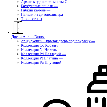
Архитектурные элементы Orac
—
Бамбуковые панели
—
Гибкий камень
—
Панели из фитополимера
—
Тихие стены
Двери Aurum Doors
Zr Цирконий Скрытая дверь под покраску
—
Коллекция Co Кобальт
—
Коллекция Ni Никель
—
Коллекция Pd Палладий
—
Коллекция Pt Платина
—
Коллекция Pu Плутоний