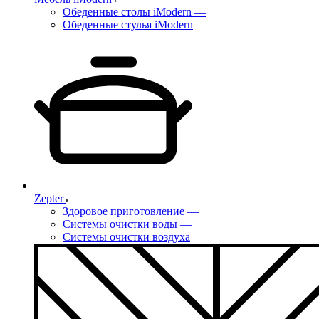
Обеденные столы iModern
—
Обеденные стулья iModern
Zepter
Здоровое приготовление
—
Системы очистки воды
—
Системы очистки воздуха