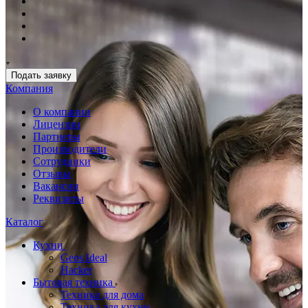
Подать заявку
Компания
О компании
Лицензии
Партнеры
Производители
Сотрудники
Отзывы
Вакансии
Реквизиты
Каталог
Кухни
Geos Ideal
Hacker
Бытовая техника
Техника для дома
Техника для кухни