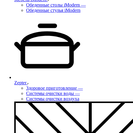
Обеденные столы iModern
—
Обеденные стулья iModern
Zepter
Здоровое приготовление
—
Системы очистки воды
—
Системы очистки воздуха