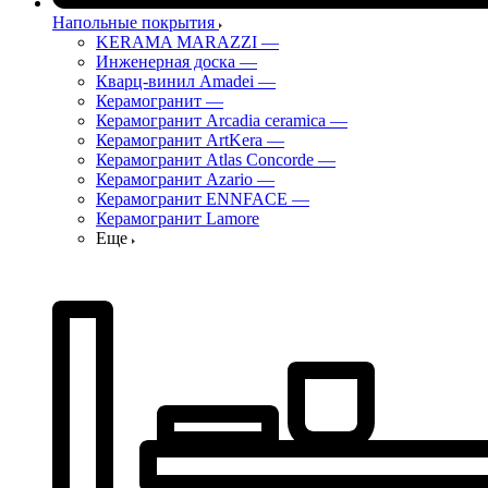
Напольные покрытия
KERAMA MARAZZI
—
Инженерная доска
—
Кварц-винил Amadei
—
Керамогранит
—
Керамогранит Arcadia ceramica
—
Керамогранит ArtKera
—
Керамогранит Atlas Concorde
—
Керамогранит Azario
—
Керамогранит ENNFACE
—
Керамогранит Lamore
Еще