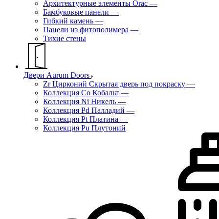
Архитектурные элементы Orac
—
Бамбуковые панели
—
Гибкий камень
—
Панели из фитополимера
—
Тихие стены
Двери Aurum Doors
Zr Цирконий Скрытая дверь под покраску
—
Коллекция Co Кобальт
—
Коллекция Ni Никель
—
Коллекция Pd Палладий
—
Коллекция Pt Платина
—
Коллекция Pu Плутоний