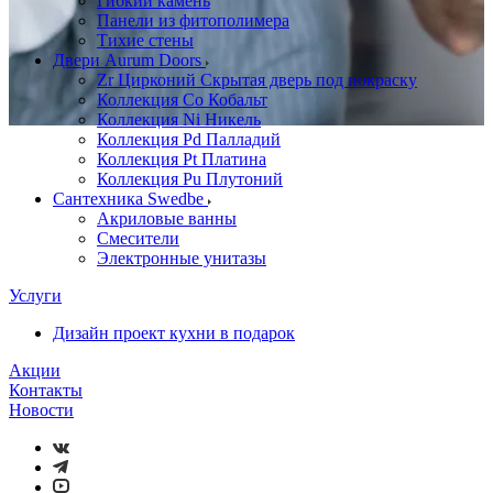
Гибкий камень
Панели из фитополимера
Тихие стены
Двери Aurum Doors
Zr Цирконий Скрытая дверь под покраску
Коллекция Co Кобальт
Коллекция Ni Никель
Коллекция Pd Палладий
Коллекция Pt Платина
Коллекция Pu Плутоний
Сантехника Swedbe
Акриловые ванны
Смесители
Электронные унитазы
Услуги
Дизайн проект кухни в подарок
Акции
Контакты
Новости