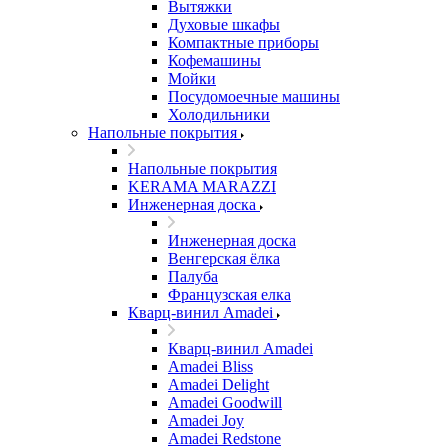
Вытяжки
Духовые шкафы
Компактные приборы
Кофемашины
Мойки
Посудомоечные машины
Холодильники
Напольные покрытия
Напольные покрытия
KERAMA MARAZZI
Инженерная доска
Инженерная доска
Венгерская ёлка
Палуба
Французская елка
Кварц-винил Amadei
Кварц-винил Amadei
Amadei Bliss
Amadei Delight
Amadei Goodwill
Amadei Joy
Amadei Redstone