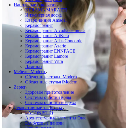
Напольные покрытия
KERAMA MARAZZI
Инженерная доска
Кварц-винил Amadei
Керамогранит
Керамогранит Arcadia ceramica
Керамогранит ArtKera
Керамогранит Atlas Concorde
Керамогранит Azario
Керамогранит ENNFACE
Керамогранит Lamore
Керамогранит Vitra
Ламинат
Мебель iModern
Обеденные столы iModern
Обеденные стулья iModern
Zepter
Здоровое приготовление
Системы очистки воды
Системы очистки воздуха
Декоративные элементы
LACONISTIQ
Архитектурные элементы Orac
Бамбуковые панели