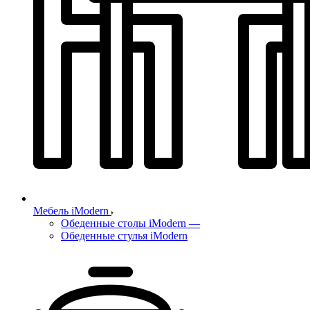
Мебель iModern
Обеденные столы iModern
—
Обеденные стулья iModern