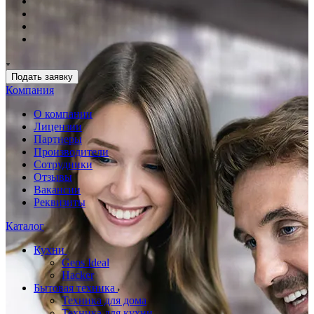
Подать заявку
Компания
О компании
Лицензии
Партнеры
Производители
Сотрудники
Отзывы
Вакансии
Реквизиты
Каталог
Кухни
Geos Ideal
Hacker
Бытовая техника
Техника для дома
Техника для кухни