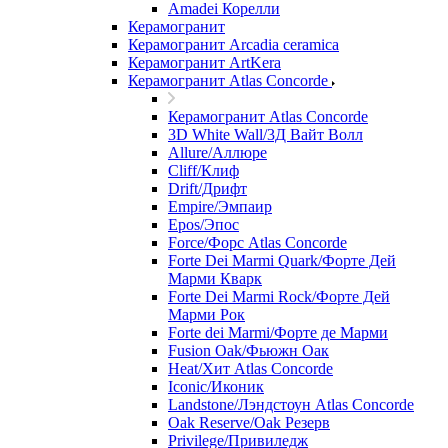
Amadei Корелли
Керамогранит
Керамогранит Arcadia ceramica
Керамогранит ArtKera
Керамогранит Atlas Concorde
Керамогранит Atlas Concorde
3D White Wall/3Д Вайт Волл
Allure/Аллюрe
Cliff/Клиф
Drift/Дрифт
Empire/Эмпаир
Epos/Эпос
Force/Фoрс Atlas Concorde
Forte Dei Marmi Quark/Форте Дей
Марми Кварк
Forte Dei Marmi Rock/Форте Дей
Марми Рок
Forte dei Marmi/Форте де Марми
Fusion Oak/Фьюжн Оак
Heat/Xит Atlas Concorde
Iconic/Иконик
Landstone/Лэндстоун Atlas Concorde
Oak Reserve/Оak Резepв
Privilege/Привиледж