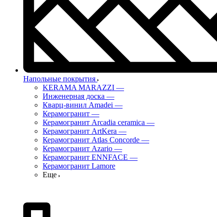
Напольные покрытия
KERAMA MARAZZI
—
Инженерная доска
—
Кварц-винил Amadei
—
Керамогранит
—
Керамогранит Arcadia ceramica
—
Керамогранит ArtKera
—
Керамогранит Atlas Concorde
—
Керамогранит Azario
—
Керамогранит ENNFACE
—
Керамогранит Lamore
Еще