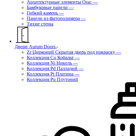
Архитектурные элементы Orac
—
Бамбуковые панели
—
Гибкий камень
—
Панели из фитополимера
—
Тихие стены
Двери Aurum Doors
Zr Цирконий Скрытая дверь под покраску
—
Коллекция Co Кобальт
—
Коллекция Ni Никель
—
Коллекция Pd Палладий
—
Коллекция Pt Платина
—
Коллекция Pu Плутоний