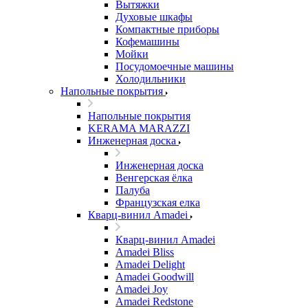
Вытяжки
Духовые шкафы
Компактные приборы
Кофемашины
Мойки
Посудомоечные машины
Холодильники
Напольные покрытия
Напольные покрытия
KERAMA MARAZZI
Инженерная доска
Инженерная доска
Венгерская ёлка
Палуба
Французская елка
Кварц-винил Amadei
Кварц-винил Amadei
Amadei Bliss
Amadei Delight
Amadei Goodwill
Amadei Joy
Amadei Redstone