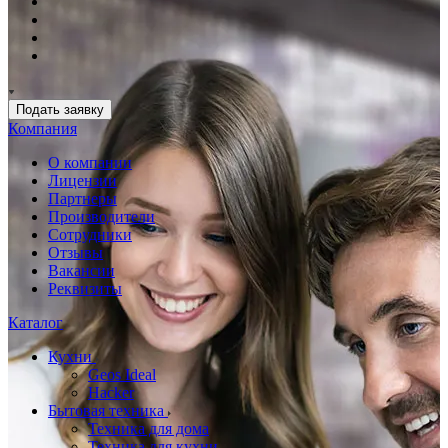
Подать заявку
Компания
О компании
Лицензии
Партнеры
Производители
Сотрудники
Отзывы
Вакансии
Реквизиты
Каталог
Кухни
Geos Ideal
Hacker
Бытовая техника
Техника для дома
Техника для кухни