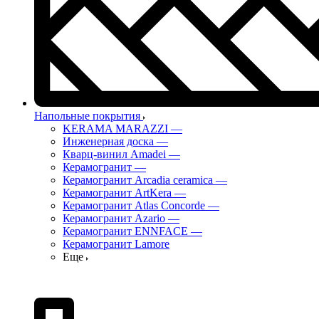
Напольные покрытия
KERAMA MARAZZI
—
Инженерная доска
—
Кварц-винил Amadei
—
Керамогранит
—
Керамогранит Arcadia ceramica
—
Керамогранит ArtKera
—
Керамогранит Atlas Concorde
—
Керамогранит Azario
—
Керамогранит ENNFACE
—
Керамогранит Lamore
Еще