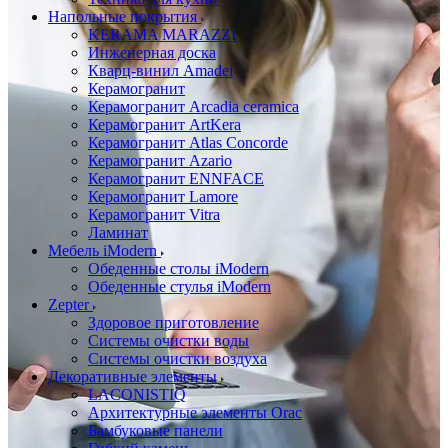
Напольные покрытия
KERAMA MARAZZI
Инженерная доска
Кварц-винил Amadei
Керамогранит
Керамогранит Arcadia ceramica
Керамогранит ArtKera
Керамогранит Atlas Concorde
Керамогранит Azario
Керамогранит ENNFACE
Керамогранит Lamore
Керамогранит Vitra
Ламинат
Мебель iModern
Обеденные столы iModern
Обеденные стулья iModern
Zepter
Здоровое приготовление
Системы очистки воды
Системы очистки воздуха
Декоративные элементы
LACONISTIQ
Архитектурные элементы Orac
Бамбуковые панели