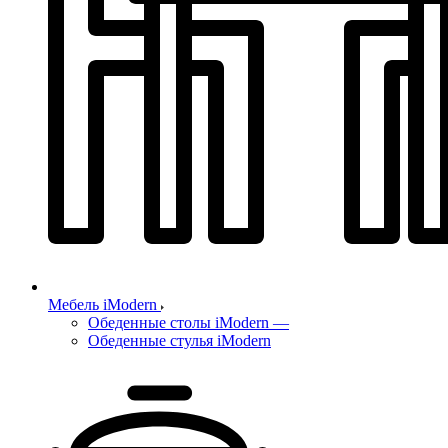
Мебель iModern
Обеденные столы iModern
—
Обеденные стулья iModern