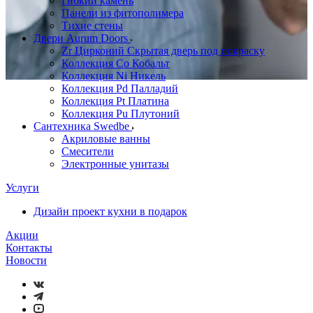
Гибкий камень
Панели из фитополимера
Тихие стены
Двери Aurum Doors
Zr Цирконий Скрытая дверь под покраску
Коллекция Co Кобальт
Коллекция Ni Никель
Коллекция Pd Палладий
Коллекция Pt Платина
Коллекция Pu Плутоний
Сантехника Swedbe
Акриловые ванны
Смесители
Электронные унитазы
Услуги
Дизайн проект кухни в подарок
Акции
Контакты
Новости