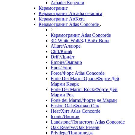
Amadei Корелли
Керамогранит
Керамогранит Arcadia ceramica
Керамогранит ArtKera
Керамогранит Atlas Concorde
Керамогранит Atlas Concorde
3D White Wall/3Д Вайт Волл
Allure/Аллюрe
Cliff/Клиф
Drift/Дрифт
Empire/Эмпаир
Epos/Эпос
Force/Фoрс Atlas Concorde
Forte Dei Marmi Quark/Форте Дей
Марми Кварк
Forte Dei Marmi Rock/Форте Дей
Марми Рок
Forte dei Marmi/Форте де Марми
Fusion Oak/Фьюжн Оак
Heat/Xит Atlas Concorde
Iconic/Иконик
Landstone/Лэндстоун Atlas Concorde
Oak Reserve/Оak Резepв
Privilege/Привиледж