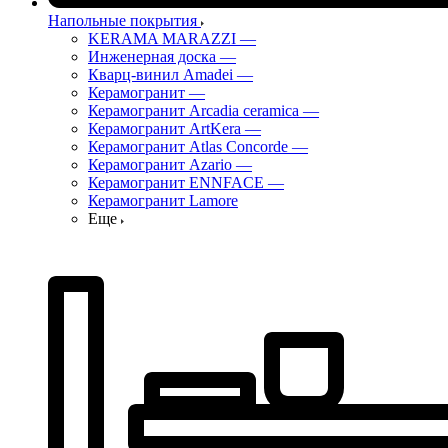
Напольные покрытия
KERAMA MARAZZI
—
Инженерная доска
—
Кварц-винил Amadei
—
Керамогранит
—
Керамогранит Arcadia ceramica
—
Керамогранит ArtKera
—
Керамогранит Atlas Concorde
—
Керамогранит Azario
—
Керамогранит ENNFACE
—
Керамогранит Lamore
Еще