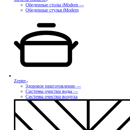
Обеденные столы iModern
—
Обеденные стулья iModern
Zepter
Здоровое приготовление
—
Системы очистки воды
—
Системы очистки воздуха