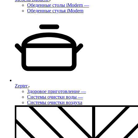
Обеденные столы iModern
—
Обеденные стулья iModern
Zepter
Здоровое приготовление
—
Системы очистки воды
—
Системы очистки воздуха