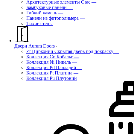
Архитектурные элементы Orac
—
Бамбуковые панели
—
Гибкий камень
—
Панели из фитополимера
—
Тихие стены
Двери Aurum Doors
Zr Цирконий Скрытая дверь под покраску
—
Коллекция Co Кобальт
—
Коллекция Ni Никель
—
Коллекция Pd Палладий
—
Коллекция Pt Платина
—
Коллекция Pu Плутоний