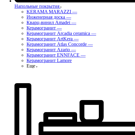
Напольные покрытия
KERAMA MARAZZI
—
Инженерная доска
—
Кварц-винил Amadei
—
Керамогранит
—
Керамогранит Arcadia ceramica
—
Керамогранит ArtKera
—
Керамогранит Atlas Concorde
—
Керамогранит Azario
—
Керамогранит ENNFACE
—
Керамогранит Lamore
Еще