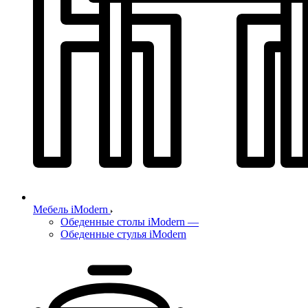
Мебель iModern
Обеденные столы iModern
—
Обеденные стулья iModern