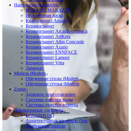
Напольные покрытия
KERAMA MARAZZI
Инженерная доска
Кварц-винил Amadei
Керамогранит
Керамогранит Arcadia ceramica
Керамогранит ArtKera
Керамогранит Atlas Concorde
Керамогранит Azario
Керамогранит ENNFACE
Керамогранит Lamore
Керамогранит Vitra
Ламинат
Мебель iModern
Обеденные столы iModern
Обеденные стулья iModern
Zepter
Здоровое приготовление
Системы очистки воды
Системы очистки воздуха
Декоративные элементы
LACONISTIQ
Архитектурные элементы Orac
Бамбуковые панели