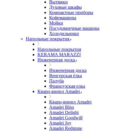
Вытяжки
Духовые шкафы
Компактные приборы
Кофемашины
Мойки
Посудомоечные машины
Холодильники
Напольные покрытия
Напольные покрытия
KERAMA MARAZZI
Инженерная доска
Инженерная доска
Венгерская ёлка
Палуба
Французская елка
Кварц-винил Amadei
Кварц-винил Amadei
Amadei Bliss
Amadei Delight
Amadei Goodwill
Amadei Joy
Amadei Redstone