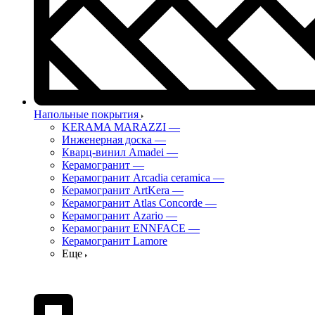
Напольные покрытия
KERAMA MARAZZI
—
Инженерная доска
—
Кварц-винил Amadei
—
Керамогранит
—
Керамогранит Arcadia ceramica
—
Керамогранит ArtKera
—
Керамогранит Atlas Concorde
—
Керамогранит Azario
—
Керамогранит ENNFACE
—
Керамогранит Lamore
Еще