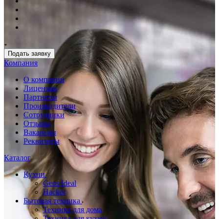
Подать заявку
Компания
О компании
Лицензии
Партнеры
Производители
Сотрудники
Отзывы
Вакансии
Реквизиты
Каталог
Кухни
Geos Ideal
Hacker
Бытовая техника
Техника для дома
Техника для кухни