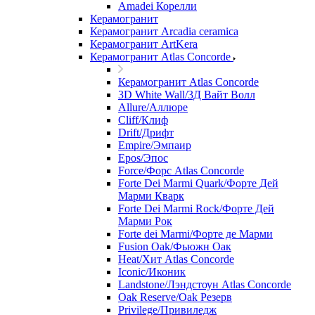
Amadei Корелли
Керамогранит
Керамогранит Arcadia ceramica
Керамогранит ArtKera
Керамогранит Atlas Concorde
Керамогранит Atlas Concorde
3D White Wall/3Д Вайт Волл
Allure/Аллюрe
Cliff/Клиф
Drift/Дрифт
Empire/Эмпаир
Epos/Эпос
Force/Фoрс Atlas Concorde
Forte Dei Marmi Quark/Форте Дей
Марми Кварк
Forte Dei Marmi Rock/Форте Дей
Марми Рок
Forte dei Marmi/Форте де Марми
Fusion Oak/Фьюжн Оак
Heat/Xит Atlas Concorde
Iconic/Иконик
Landstone/Лэндстоун Atlas Concorde
Oak Reserve/Оak Резepв
Privilege/Привиледж