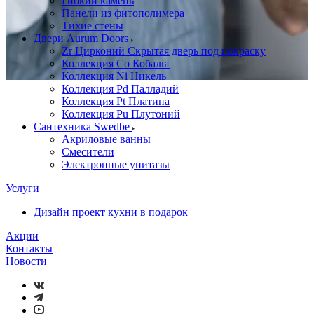
Гибкий камень
Панели из фитополимера
Тихие стены
Двери Aurum Doors
Zr Цирконий Скрытая дверь под покраску
Коллекция Co Кобальт
Коллекция Ni Никель
Коллекция Pd Палладий
Коллекция Pt Платина
Коллекция Pu Плутоний
Сантехника Swedbe
Акриловые ванны
Смесители
Электронные унитазы
Услуги
Дизайн проект кухни в подарок
Акции
Контакты
Новости