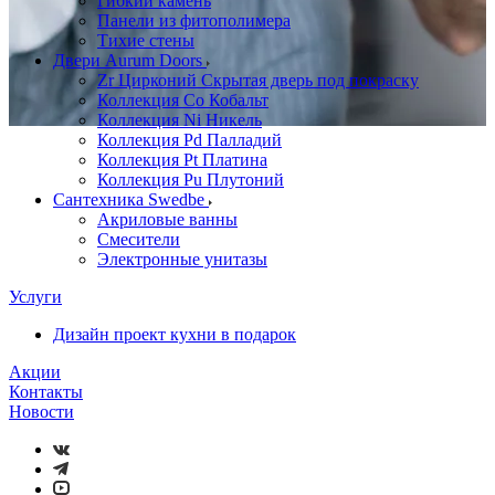
Гибкий камень
Панели из фитополимера
Тихие стены
Двери Aurum Doors
Zr Цирконий Скрытая дверь под покраску
Коллекция Co Кобальт
Коллекция Ni Никель
Коллекция Pd Палладий
Коллекция Pt Платина
Коллекция Pu Плутоний
Сантехника Swedbe
Акриловые ванны
Смесители
Электронные унитазы
Услуги
Дизайн проект кухни в подарок
Акции
Контакты
Новости