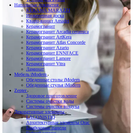
Напольные покрытия
KERAMA MARAZZI
Инженерная доска
Кварц-винил Amadei
Керамогранит
Керамогранит Arcadia ceramica
Керамогранит ArtKera
Керамогранит Atlas Concorde
Керамогранит Azario
Керамогранит ENNFACE
Керамогранит Lamore
Керамогранит Vitra
Ламинат
Мебель iModern
Обеденные столы iModern
Обеденные стулья iModern
Zepter
Здоровое приготовление
Системы очистки воды
Системы очистки воздуха
Декоративные элементы
LACONISTIQ
Архитектурные элементы Orac
Бамбуковые панели