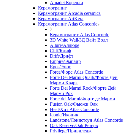
Amadei Корелли
Керамогранит
Керамогранит Arcadia ceramica
Керамогранит ArtKera
Керамогранит Atlas Concorde
Керамогранит Atlas Concorde
3D White Wall/3Д Вайт Волл
Allure/Аллюрe
Cliff/Клиф
Drift/Дрифт
Empire/Эмпаир
Epos/Эпос
Force/Фoрс Atlas Concorde
Forte Dei Marmi Quark/Форте Дей
Марми Кварк
Forte Dei Marmi Rock/Форте Дей
Марми Рок
Forte dei Marmi/Форте де Марми
Fusion Oak/Фьюжн Оак
Heat/Xит Atlas Concorde
Iconic/Иконик
Landstone/Лэндстоун Atlas Concorde
Oak Reserve/Оak Резepв
Privilege/Привиледж