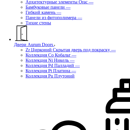
Архитектурные элементы Orac
—
Бамбуковые панели
—
Гибкий камень
—
Панели из фитополимера
—
Тихие стены
Двери Aurum Doors
Zr Цирконий Скрытая дверь под покраску
—
Коллекция Co Кобальт
—
Коллекция Ni Никель
—
Коллекция Pd Палладий
—
Коллекция Pt Платина
—
Коллекция Pu Плутоний