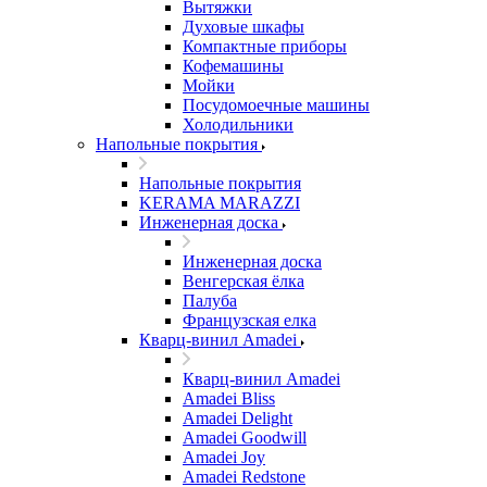
Вытяжки
Духовые шкафы
Компактные приборы
Кофемашины
Мойки
Посудомоечные машины
Холодильники
Напольные покрытия
Напольные покрытия
KERAMA MARAZZI
Инженерная доска
Инженерная доска
Венгерская ёлка
Палуба
Французская елка
Кварц-винил Amadei
Кварц-винил Amadei
Amadei Bliss
Amadei Delight
Amadei Goodwill
Amadei Joy
Amadei Redstone