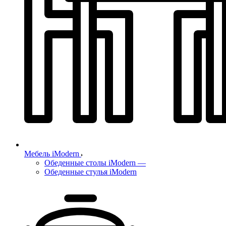
Мебель iModern
Обеденные столы iModern
—
Обеденные стулья iModern