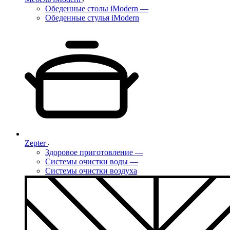
Обеденные столы iModern
—
Обеденные стулья iModern
Zepter
Здоровое приготовление
—
Системы очистки воды
—
Системы очистки воздуха