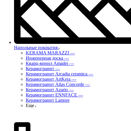
Напольные покрытия
KERAMA MARAZZI
—
Инженерная доска
—
Кварц-винил Amadei
—
Керамогранит
—
Керамогранит Arcadia ceramica
—
Керамогранит ArtKera
—
Керамогранит Atlas Concorde
—
Керамогранит Azario
—
Керамогранит ENNFACE
—
Керамогранит Lamore
Еще