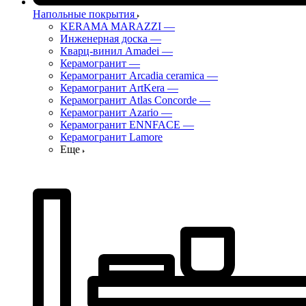
Напольные покрытия
KERAMA MARAZZI
—
Инженерная доска
—
Кварц-винил Amadei
—
Керамогранит
—
Керамогранит Arcadia ceramica
—
Керамогранит ArtKera
—
Керамогранит Atlas Concorde
—
Керамогранит Azario
—
Керамогранит ENNFACE
—
Керамогранит Lamore
Еще