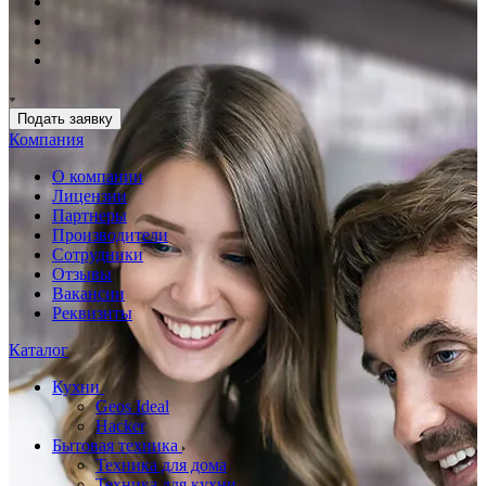
Подать заявку
Компания
О компании
Лицензии
Партнеры
Производители
Сотрудники
Отзывы
Вакансии
Реквизиты
Каталог
Кухни
Geos Ideal
Hacker
Бытовая техника
Техника для дома
Техника для кухни