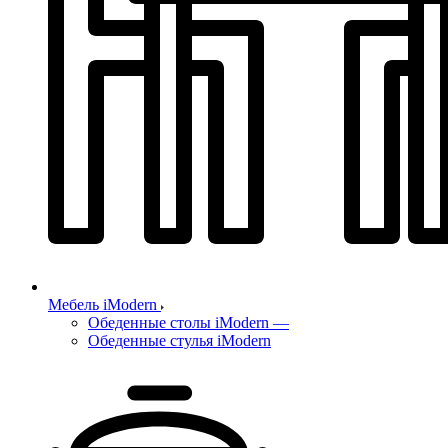
Мебель iModern
Обеденные столы iModern
—
Обеденные стулья iModern