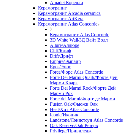
Amadei Корелли
Керамогранит
Керамогранит Arcadia ceramica
Керамогранит ArtKera
Керамогранит Atlas Concorde
Керамогранит Atlas Concorde
3D White Wall/3Д Вайт Волл
Allure/Аллюрe
Cliff/Клиф
Drift/Дрифт
Empire/Эмпаир
Epos/Эпос
Force/Фoрс Atlas Concorde
Forte Dei Marmi Quark/Форте Дей
Марми Кварк
Forte Dei Marmi Rock/Форте Дей
Марми Рок
Forte dei Marmi/Форте де Марми
Fusion Oak/Фьюжн Оак
Heat/Xит Atlas Concorde
Iconic/Иконик
Landstone/Лэндстоун Atlas Concorde
Oak Reserve/Оak Резepв
Privilege/Привиледж