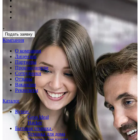
Подать заявку
Компания
О компании
Лицензии
Партнеры
Производители
Сотрудники
Отзывы
Вакансии
Реквизиты
Каталог
Кухни
Geos Ideal
Hacker
Бытовая техника
Техника для дома
Техника для кухни