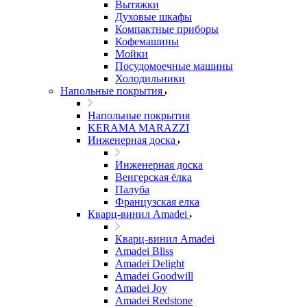
Вытяжки
Духовые шкафы
Компактные приборы
Кофемашины
Мойки
Посудомоечные машины
Холодильники
Напольные покрытия
Напольные покрытия
KERAMA MARAZZI
Инженерная доска
Инженерная доска
Венгерская ёлка
Палуба
Французская елка
Кварц-винил Amadei
Кварц-винил Amadei
Amadei Bliss
Amadei Delight
Amadei Goodwill
Amadei Joy
Amadei Redstone