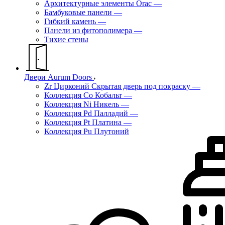
Архитектурные элементы Orac
—
Бамбуковые панели
—
Гибкий камень
—
Панели из фитополимера
—
Тихие стены
Двери Aurum Doors
Zr Цирконий Скрытая дверь под покраску
—
Коллекция Co Кобальт
—
Коллекция Ni Никель
—
Коллекция Pd Палладий
—
Коллекция Pt Платина
—
Коллекция Pu Плутоний