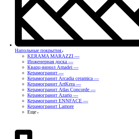
Напольные покрытия
KERAMA MARAZZI
—
Инженерная доска
—
Кварц-винил Amadei
—
Керамогранит
—
Керамогранит Arcadia ceramica
—
Керамогранит ArtKera
—
Керамогранит Atlas Concorde
—
Керамогранит Azario
—
Керамогранит ENNFACE
—
Керамогранит Lamore
Еще