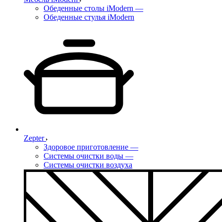
Обеденные столы iModern
—
Обеденные стулья iModern
Zepter
Здоровое приготовление
—
Системы очистки воды
—
Системы очистки воздуха