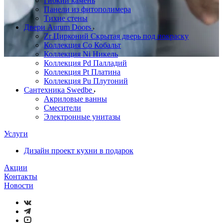
Гибкий камень
Панели из фитополимера
Тихие стены
Двери Aurum Doors
Zr Цирконий Скрытая дверь под покраску
Коллекция Co Кобальт
Коллекция Ni Никель
Коллекция Pd Палладий
Коллекция Pt Платина
Коллекция Pu Плутоний
Сантехника Swedbe
Акриловые ванны
Смесители
Электронные унитазы
Услуги
Дизайн проект кухни в подарок
Акции
Контакты
Новости