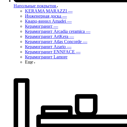
Напольные покрытия
KERAMA MARAZZI
—
Инженерная доска
—
Кварц-винил Amadei
—
Керамогранит
—
Керамогранит Arcadia ceramica
—
Керамогранит ArtKera
—
Керамогранит Atlas Concorde
—
Керамогранит Azario
—
Керамогранит ENNFACE
—
Керамогранит Lamore
Еще