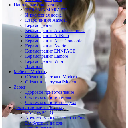
Напольные покрытия
KERAMA MARAZZI
Инженерная доска
Кварц-винил Amadei
Керамогранит
Керамогранит Arcadia ceramica
Керамогранит ArtKera
Керамогранит Atlas Concorde
Керамогранит Azario
Керамогранит ENNFACE
Керамогранит Lamore
Керамогранит Vitra
Ламинат
Мебель iModern
Обеденные столы iModern
Обеденные стулья iModern
Zepter
Здоровое приготовление
Системы очистки воды
Системы очистки воздуха
Декоративные элементы
LACONISTIQ
Архитектурные элементы Orac
Бамбуковые панели