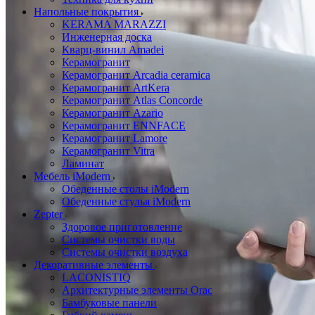
Напольные покрытия
KERAMA MARAZZI
Инженерная доска
Кварц-винил Amadei
Керамогранит
Керамогранит Arcadia ceramica
Керамогранит ArtKera
Керамогранит Atlas Concorde
Керамогранит Azario
Керамогранит ENNFACE
Керамогранит Lamore
Керамогранит Vitra
Ламинат
Мебель iModern
Обеденные столы iModern
Обеденные стулья iModern
Zepter
Здоровое приготовление
Системы очистки воды
Системы очистки воздуха
Декоративные элементы
LACONISTIQ
Архитектурные элементы Orac
Бамбуковые панели