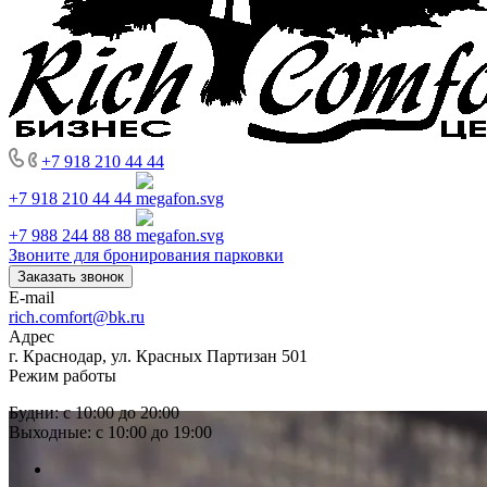
+7 918 210 44 44
+7 918 210 44 44
+7 988 244 88 88
Звоните для бронирования парковки
Заказать звонок
E-mail
rich.comfort@bk.ru
Адрес
г. Краснодар, ул. Красных Партизан 501
Режим работы
Будни: с 10:00 до 20:00
Выходные: с 10:00 до 19:00