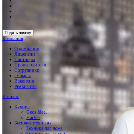
Подать заявку
Компания
О компании
Лицензии
Партнеры
Производители
Сотрудники
Отзывы
Вакансии
Реквизиты
Каталог
Кухни
Geos Ideal
Hacker
Бытовая техника
Техника для дома
Техника для кухни