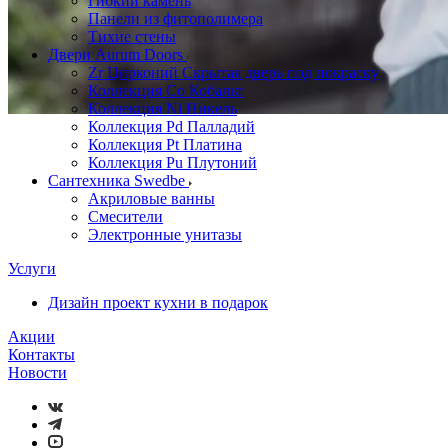
Гибкий камень
Панели из фитополимера
Тихие стены
Двери Aurum Doors
Zr Цирконий Скрытая дверь под покраску
Коллекция Co Кобальт
Коллекция Ni Никель
Коллекция Pd Палладий
Коллекция Pt Платина
Коллекция Pu Плутоний
Сантехника Swedbe
Акриловые ванны
Смесители
Электронные унитазы
Услуги
Дизайн проект кухни в подарок
Акции
Контакты
Новости